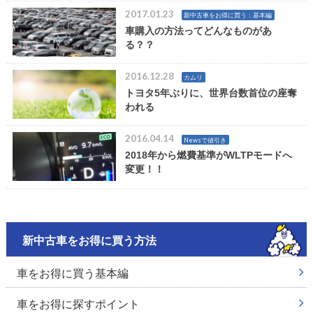
2017.01.23
新中古車をお得に買う：基本編
車購入の方法ってどんなものがあ
る？？
2016.12.28
カムリ
トヨタ5年ぶりに、世界台数首位の座奪
われる
2016.04.14
Newsで値引き
2018年から燃費基準がWLTPモードへ
変更！！
新中古車をお得に買う方法
車をお得に買う基本編
車をお得に探すポイント