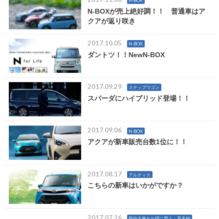
N-BOX
N-BOXが売上絶好調！！ 普通車はア
クアが返り咲き
2017.10.05
N-BOX
ダントツ！！NewN-BOX
2017.09.29
ステップワゴン
スパーダにハイブリッド登場！！
2017.09.06
N-BOX
アクアが新車販売台数1位に！！
2017.08.17
アルティス
こちらの新車はいかがですか？
2017.07.26
新中古車をお得に買う：基本編