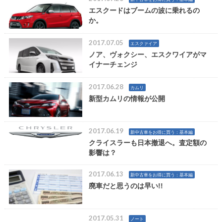
エスクードはブームの波に乗れるの
か。
2017.07.05
エスクァイア
ノア、ヴォクシー、エスクワイアがマ
イナーチェンジ
2017.06.28
カムリ
新型カムリの情報が公開
2017.06.19
新中古車をお得に買う：基本編
クライスラーも日本撤退へ。査定額の
影響は？
2017.06.13
新中古車をお得に買う：基本編
廃車だと思うのは早い!!
2017.05.31
ノート