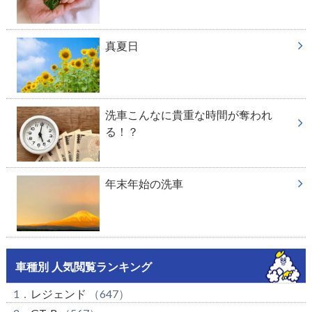
真夏日
洗車こんなに貴重な時間が奪われ
る！？
年末年始の洗車
車種別 人気閲覧ランキング
1．
レジェンド
（647）