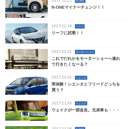
2017.12.21
N-ONE
N-ONEマイナーチェンジ！！
2017.12.18
リーフ
リーフに試乗！！
2017.12.15
モーターショー
これでだれかをモーターショーへ連れ
て行きたくなーる？
2017.12.01
シエンタ
実体験！シエンタとフリードどっちを
買う？
2017.11.30
ウェイク
ウェイクが一部改良。兄弟車も・・・
2017.11.08