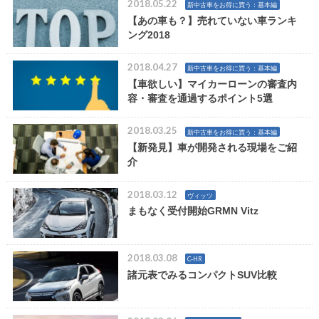
2018.05.22
新中古車をお得に買う：基本編
【あの車も？】売れていない車ランキ
ング2018
2018.04.27
新中古車をお得に買う：基本編
【車欲しい】マイカーローンの審査内
容・審査を通過するポイント5選
2018.03.25
新中古車をお得に買う：基本編
【新発見】車が開発される現場をご紹
介
2018.03.12
ヴィッツ
まもなく受付開始GRMN Vitz
2018.03.08
C-HR
諸元表でみるコンパクトSUV比較