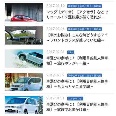
2017.02.10
新中古車をお得に買う：基本編
マツダ【デミオ】【アクセラ】などで
リコール！？運転席が傾く恐れが…
2017.02.06
新中古車をお得に買う：基本編
【車のお悩み】こんな時どうする？？
～フロントガラスが凍っていた編～
2017.02.03
CR-V
車選びの参考に！【利用目的別人気車
種】～旅行やレジャー編～
2017.02.02
新中古車をお得に買う：基本編
車選びの参考に！【利用目的別人気車
種】～ちょっとそこまで編～
2017.01.31
エルグランド
車選びの参考に！【利用目的別人気車
種】～家族でお出かけ編～