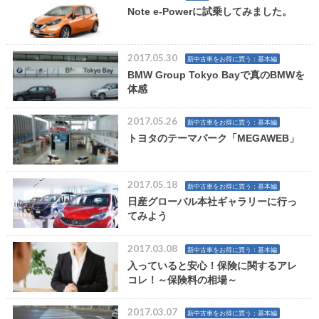
Note e-Powerに試乗してみました。
2017.05.30
新中古車をお得に買う：基本編
BMW Group Tokyo Bayで真のBMWを
体感
2017.05.26
新中古車をお得に買う：基本編
トヨタのテーマパーク「MEGAWEB」
2017.05.18
新中古車をお得に買う：基本編
日産グローバル本社ギャラリーに行っ
てみよう
2017.03.08
新中古車をお得に買う：基本編
入っていると安心！保険に関するアレ
コレ！～保険料の相場～
2017.03.07
新中古車をお得に買う：基本編