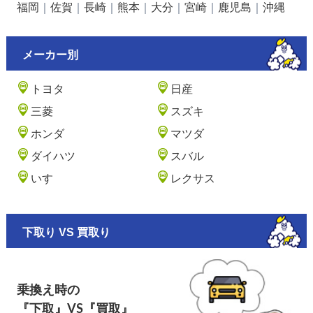
福岡
｜
佐賀
｜
長崎
｜
熊本
｜
大分
｜
宮崎
｜
鹿児島
｜
沖縄
メーカー別
トヨタ
日産
三菱
スズキ
ホンダ
マツダ
ダイハツ
スバル
いすゞ
レクサス
下取り VS 買取り
乗換え時の
『下取』VS『買取』