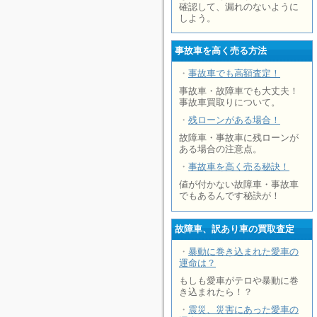
確認して、漏れのないように
しよう。
事故車を高く売る方法
・
事故車でも高額査定！
事故車・故障車でも大丈夫！
事故車買取りについて。
・
残ローンがある場合！
故障車・事故車に残ローンが
ある場合の注意点。
・
事故車を高く売る秘訣！
値が付かない故障車・事故車
でもあるんです秘訣が！
故障車、訳あり車の買取査定
・
暴動に巻き込まれた愛車の
運命は？
もしも愛車がテロや暴動に巻
き込まれたら！？
・
震災、災害にあった愛車の