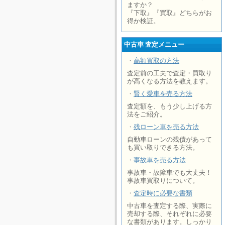
ますか？
『下取』『買取』どちらがお
得か検証。
中古車 査定メニュー
・
高額買取の方法
査定前の工夫で査定・買取り
が高くなる方法を教えます。
・
賢く愛車を売る方法
査定額を、もう少し上げる方
法をご紹介。
・
残ローン車を売る方法
自動車ローンの残債があって
も買い取りできる方法。
・
事故車を売る方法
事故車・故障車でも大丈夫！
事故車買取りについて。
・
査定時に必要な書類
中古車を査定する際、実際に
売却する際、それぞれに必要
な書類があります。しっかり