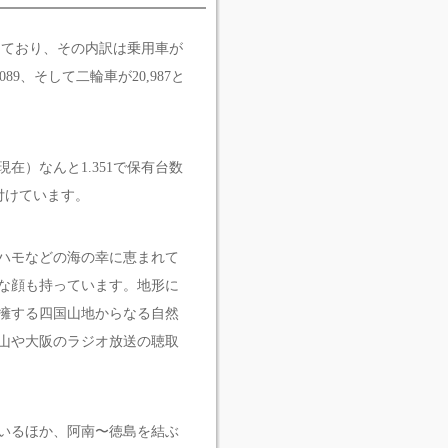
となっており、その内訳は乗用車が
,089、そして二輪車が20,987と
現在）なんと1.351で保有台数
付けています。
ハモなどの海の幸に恵まれて
々な顔も持っています。地形に
擁する四国山地からなる自然
山や大阪のラジオ放送の聴取
いるほか、阿南〜徳島を結ぶ