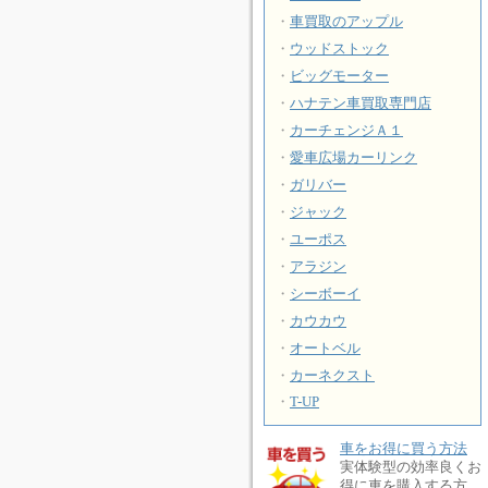
・
車買取のアップル
・
ウッドストック
・
ビッグモーター
・
ハナテン車買取専門店
・
カーチェンジＡ１
・
愛車広場カーリンク
・
ガリバー
・
ジャック
・
ユーポス
・
アラジン
・
シーボーイ
・
カウカウ
・
オートベル
・
カーネクスト
・
T-UP
車をお得に買う方法
実体験型の効率良くお
得に車を購入する方