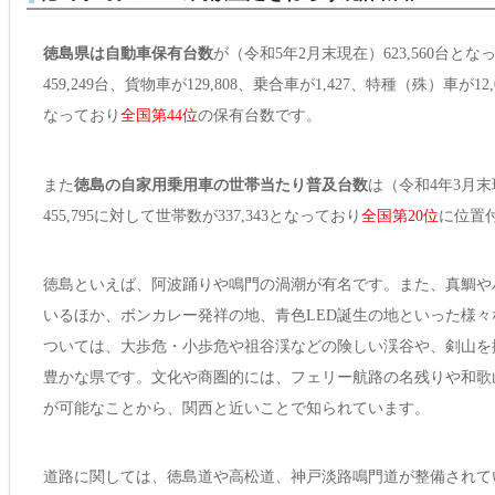
徳島県は自動車保有台数
が（令和5年2月末現在）623,560台
459,249台、貨物車が129,808、乗合車が1,427、特種（殊）車が12
なっており
全国第44位
の保有台数です。
また
徳島の自家用乗用車の世帯当たり普及台数
は（令和4年3月末
455,795に対して世帯数が337,343となっており
全国第20位
に位置
徳島といえば、阿波踊りや鳴門の渦潮が有名です。また、真鯛や
いるほか、ボンカレー発祥の地、青色LED誕生の地といった様
ついては、大歩危・小歩危や祖谷渓などの険しい渓谷や、剣山を
豊かな県です。文化や商圏的には、フェリー航路の名残りや和歌
が可能なことから、関西と近いことで知られています。
道路に関しては、徳島道や高松道、神戸淡路鳴門道が整備されて