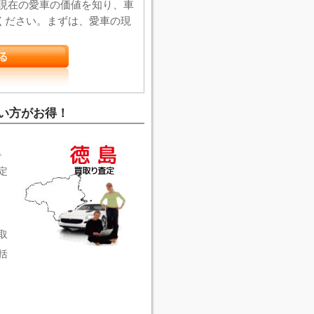
 現在の愛車の価値を知り、車
ください。まずは、愛車の現
い方がお得！
。
定
取
括