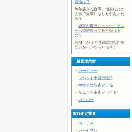
運命は？
毎年起きる台風、地震などの
災害で愛車にもしもがあった
ら？
・
愛車が盗難にあった！そも
そも盗難車って高く売れる
の？
右肩上がりの盗難車犯罪件数
で万が一があった場合！
一括査定業者
・
カービュー
・
ズバット車買取比較
・
中古車買取査定市場
・
かんたん車査定ガイド
・
ガリバー
買取査定業者
・
カーチス
・
カーセブン