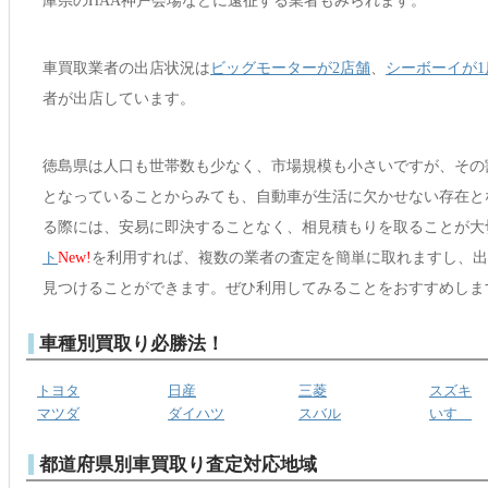
庫県のHAA神戸会場などに遠征する業者もみられます。
車買取業者の出店状況は
ビッグモーターが2店舗
、
シーボーイが1
者が出店しています。
徳島県は人口も世帯数も少なく、市場規模も小さいですが、その
となっていることからみても、自動車が生活に欠かせない存在と
る際には、安易に即決することなく、相見積もりを取ることが大
ト
New!
を利用すれば、複数の業者の査定を簡単に取れますし、出
見つけることができます。ぜひ利用してみることをおすすめしま
車種別買取り必勝法！
トヨタ
日産
三菱
スズキ
マツダ
ダイハツ
スバル
いすゞ
都道府県別車買取り査定対応地域