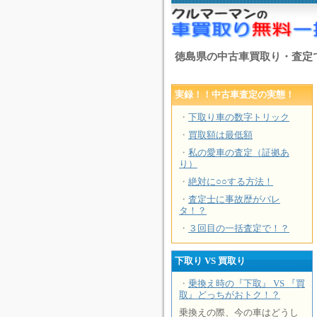
徳島県の中古車買取り・査定
実録！！中古車査定の実態！
・
下取り車の数字トリック
・
買取額は最低額
・
私の愛車の査定（証拠あ
り）
・
絶対に○○する方法！
・
査定士に事故歴がバレ
タ！？
・
３回目の一括査定で！？
下取り VS 買取り
・
乗換え時の『下取』 VS 『買
取』どっちがおトク！？
乗換えの際、今の車はどうし