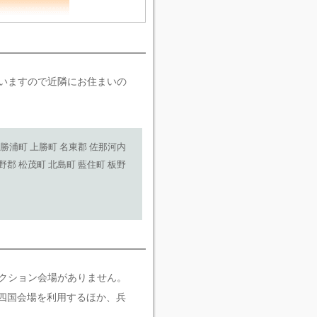
いますので近隣にお住まいの
 勝浦町 上勝町 名東郡 佐那河内
野郡 松茂町 北島町 藍住町 板野
クション会場がありません。
A四国会場を利用するほか、兵