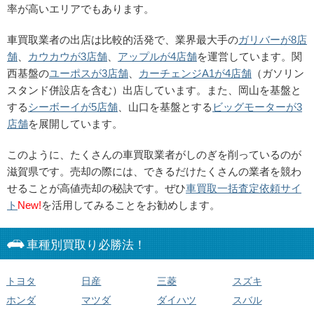
率が高いエリアでもあります。
車買取業者の出店は比較的活発で、業界最大手の
ガリバーが8店
舗
、
カウカウが3店舗
、
アップルが4店舗
を運営しています。関
西基盤の
ユーポスが3店舗
、
カーチェンジA1が4店舗
（ガソリン
スタンド併設店を含む）出店しています。また、岡山を基盤と
する
シーボーイが5店舗
、山口を基盤とする
ビッグモーターが3
店舗
を展開しています。
このように、たくさんの車買取業者がしのぎを削っているのが
滋賀県です。売却の際には、できるだけたくさんの業者を競わ
せることが高値売却の秘訣です。ぜひ
車買取一括査定依頼サイ
ト
New!
を活用してみることをお勧めします。
車種別買取り必勝法！
トヨタ
日産
三菱
スズキ
ホンダ
マツダ
ダイハツ
スバル