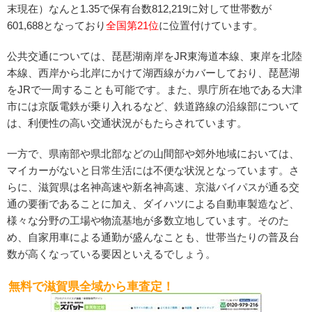
末現在）なんと1.35で保有台数812,219に対して世帯数が
601,688となっており
全国第21位
に位置付けています。
公共交通については、琵琶湖南岸をJR東海道本線、東岸を北陸
本線、西岸から北岸にかけて湖西線がカバーしており、琵琶湖
をJRで一周することも可能です。また、県庁所在地である大津
市には京阪電鉄が乗り入れるなど、鉄道路線の沿線部について
は、利便性の高い交通状況がもたらされています。
一方で、県南部や県北部などの山間部や郊外地域においては、
マイカーがないと日常生活には不便な状況となっています。さ
らに、滋賀県は名神高速や新名神高速、京滋バイパスが通る交
通の要衝であることに加え、ダイハツによる自動車製造など、
様々な分野の工場や物流基地が多数立地しています。そのた
め、自家用車による通勤が盛んなことも、世帯当たりの普及台
数が高くなっている要因といえるでしょう。
無料で滋賀県全域から車査定！