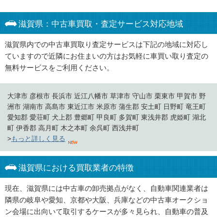
滋賀県：中古車買取・査定サービス対応地域
滋賀県内での中古車買取り査定サービスは下記の地域に対応し
ていますので近隣にお住まいの方はお気軽に車買い取り査定の
無料サービスをご利用ください。
大津市 彦根市 長浜市 近江八幡市 草津市 守山市 栗東市 甲賀市 野
洲市 湖南市 高島市 東近江市 米原市 蒲生郡 安土町 日野町 竜王町
愛知郡 愛荘町 犬上郡 豊郷町 甲良町 多賀町 東浅井郡 虎姫町 湖北
町 伊香郡 高月町 木之本町 余呉町 西浅井町
>
もっと詳しく見る
滋賀県における買取業者の特徴
現在、滋賀県には中古車の卸売拠点がなく、自動車関連業者は
隣県の岐阜や愛知、京都や大阪、兵庫などの中古車オークショ
ン会場に出向いて取引するケースが多々見られ、自動車の普及