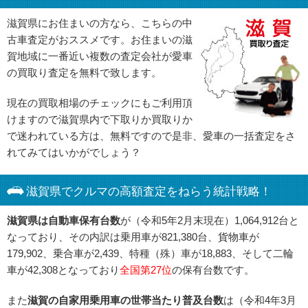
滋賀県にお住まいの方なら、こちらの中
古車査定がおススメです。お住まいの滋
賀地域に一番近い複数の査定会社が愛車
の買取り査定を無料で致します。
現在の買取相場のチェックにもご利用頂
けますので滋賀県内で下取りか買取りか
で迷われている方は、無料ですので是非、愛車の一括査定をさ
れてみてはいかがでしょう？
滋賀県でクルマの高額査定をねらう統計戦略！
滋賀県は自動車保有台数
が（令和5年2月末現在）1,064,912台と
なっており、その内訳は乗用車が821,380台、貨物車が
179,902、乗合車が2,439、特種（殊）車が18,883、そして二輪
車が42,308となっており
全国第27位
の保有台数です。
また
滋賀の自家用乗用車の世帯当たり普及台数
は（令和4年3月