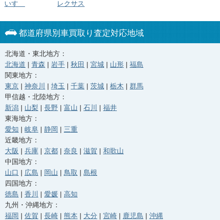
いすゞ
レクサス
都道府県別車買取り査定対応地域
北海道・東北地方：
北海道
|
青森
|
岩手
|
秋田
|
宮城
|
山形
|
福島
関東地方：
東京
|
神奈川
|
埼玉
|
千葉
|
茨城
|
栃木
|
群馬
甲信越・北陸地方：
新潟
|
山梨
|
長野
|
富山
|
石川
|
福井
東海地方：
愛知
|
岐阜
|
静岡
|
三重
近畿地方：
大阪
|
兵庫
|
京都
|
奈良
|
滋賀
|
和歌山
中国地方：
山口
|
広島
|
岡山
|
鳥取
|
島根
四国地方：
徳島
|
香川
|
愛媛
|
高知
九州・沖縄地方：
福岡
|
佐賀
|
長崎
|
熊本
|
大分
|
宮崎
|
鹿児島
|
沖縄