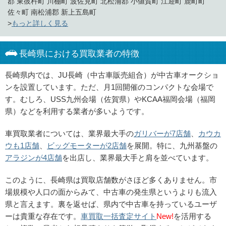
郡 東彼杵町 川棚町 波佐見町 北松浦郡 小値賀町 江迎町 鹿町町
佐々町 南松浦郡 新上五島町
>
もっと詳しく見る
長崎県における買取業者の特徴
長崎県内では、JU長崎（中古車販売組合）が中古車オークショ
ンを設置しています。ただ、月1回開催のコンパクトな会場で
す。むしろ、USS九州会場（佐賀県）やKCAA福岡会場（福岡
県）などを利用する業者が多いようです。
車買取業者については、業界最大手の
ガリバーが7店舗
、
カウカ
ウも1店舗
、
ビッグモーターが2店舗
を展開。特に、九州基盤の
アラジンが4店舗
を出店し、業界最大手と肩を並べています。
このように、長崎県は買取店舗数がさほど多くありません。市
場規模や人口の面からみて、中古車の発生県というよりも流入
県と言えます。裏を返せば、県内で中古車を持っているユーザ
ーは貴重な存在です。
車買取一括査定サイト
New!
を活用する