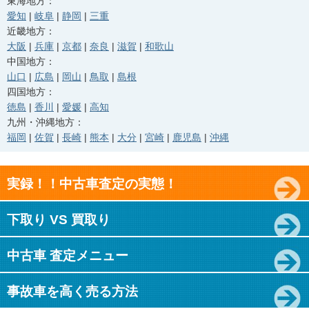
東海地方：
愛知
|
岐阜
|
静岡
|
三重
近畿地方：
大阪
|
兵庫
|
京都
|
奈良
|
滋賀
|
和歌山
中国地方：
山口
|
広島
|
岡山
|
鳥取
|
島根
四国地方：
徳島
|
香川
|
愛媛
|
高知
九州・沖縄地方：
福岡
|
佐賀
|
長崎
|
熊本
|
大分
|
宮崎
|
鹿児島
|
沖縄
実録！！中古車査定の実態！
下取り VS 買取り
中古車 査定メニュー
事故車を高く売る方法