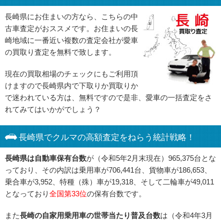
長崎県にお住まいの方なら、こちらの中
古車査定がおススメです。お住まいの長
崎地域に一番近い複数の査定会社が愛車
の買取り査定を無料で致します。
現在の買取相場のチェックにもご利用頂
けますので長崎県内で下取りか買取りか
で迷われている方は、無料ですので是非、愛車の一括査定をさ
れてみてはいかがでしょう？
長崎県でクルマの高額査定をねらう統計戦略！
長崎県は自動車保有台数
が（令和5年2月末現在）965,375台とな
っており、その内訳は乗用車が706,441台、貨物車が186,653、
乗合車が3,952、特種（殊）車が19,318、そして二輪車が49,011
となっており
全国第33位
の保有台数です。
また
長崎の自家用乗用車の世帯当たり普及台数
は（令和4年3月