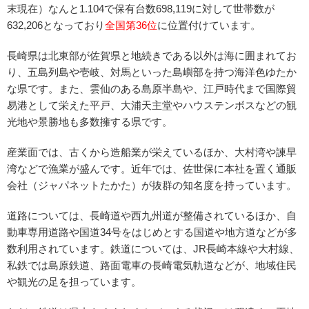
末現在）なんと1.104で保有台数698,119に対して世帯数が
632,206となっており
全国第36位
に位置付けています。
長崎県は北東部が佐賀県と地続きである以外は海に囲まれてお
り、五島列島や壱岐、対馬といった島嶼部を持つ海洋色ゆたか
な県です。また、雲仙のある島原半島や、江戸時代まで国際貿
易港として栄えた平戸、大浦天主堂やハウステンボスなどの観
光地や景勝地も多数擁する県です。
産業面では、古くから造船業が栄えているほか、大村湾や諫早
湾などで漁業が盛んです。近年では、佐世保に本社を置く通販
会社（ジャパネットたかた）が抜群の知名度を持っています。
道路については、長崎道や西九州道が整備されているほか、自
動車専用道路や国道34号をはじめとする国道や地方道などが多
数利用されています。鉄道については、JR長崎本線や大村線、
私鉄では島原鉄道、路面電車の長崎電気軌道などが、地域住民
や観光の足を担っています。