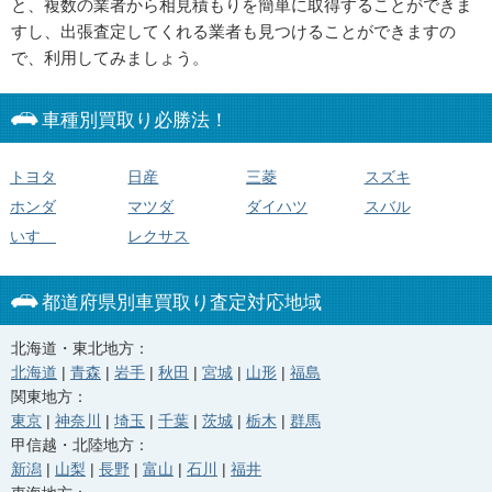
と、複数の業者から相見積もりを簡単に取得することができま
すし、出張査定してくれる業者も見つけることができますの
で、利用してみましょう。
車種別買取り必勝法！
トヨタ
日産
三菱
スズキ
ホンダ
マツダ
ダイハツ
スバル
いすゞ
レクサス
都道府県別車買取り査定対応地域
北海道・東北地方：
北海道
|
青森
|
岩手
|
秋田
|
宮城
|
山形
|
福島
関東地方：
東京
|
神奈川
|
埼玉
|
千葉
|
茨城
|
栃木
|
群馬
甲信越・北陸地方：
新潟
|
山梨
|
長野
|
富山
|
石川
|
福井