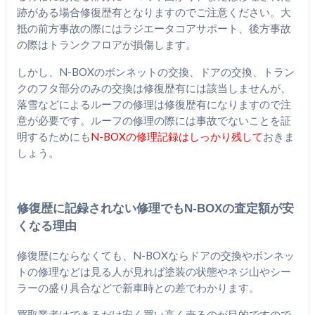
跡がある場合修復歴有となりますのでご注意ください。大
抵の前方事故の際にはラジエータコアサポート、後方事故
の際はトランクフロアが損傷します。
しかし、N-BOXのボンネットの交換、ドアの交換、トラン
クのフタ部分のみの交換は修復歴有には該当しませんが、
落雪などによるルーフの修理は修復歴有になりますので注
意が必要です。ルーフの修理の際には事故でないことを証
明するためにも
N-BOXの修理記録はしっかり残して
おきま
しょう。
修復歴に記録されない修理でもN-BOXの査定額が安
くなる理由
修復歴にならなくても、N-BOXならドアの交換やボンネッ
トの修理などは見る人が見れば塗装の状態やネジ山やシー
ラーの盛り具合などで新車時との差でわかります。
買取業者はできるだけ安く買い高く売るのが目的ですので