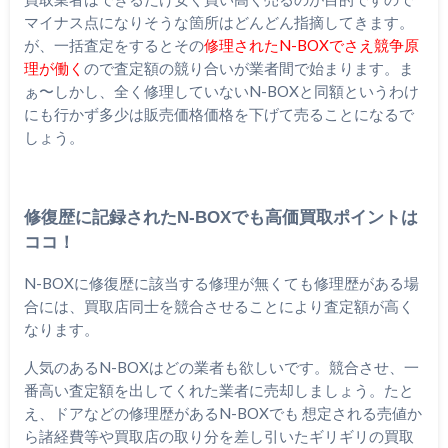
マイナス点になりそうな箇所はどんどん指摘してきます。
が、一括査定をするとその
修理されたN-BOXでさえ競争原
理が働く
ので査定額の競り合いが業者間で始まります。ま
ぁ〜しかし、全く修理していないN-BOXと同額というわけ
にも行かず多少は販売価格価格を下げて売ることになるで
しょう。
修復歴に記録されたN-BOXでも高価買取ポイントは
ココ！
N-BOXに修復歴に該当する修理が無くても修理歴がある場
合には、買取店同士を競合させることにより査定額が高く
なります。
人気のあるN-BOXはどの業者も欲しいです。競合させ、一
番高い査定額を出してくれた業者に売却しましょう。たと
え、ドアなどの修理歴があるN-BOXでも 想定される売値か
ら諸経費等や買取店の取り分を差し引いたギリギリの買取