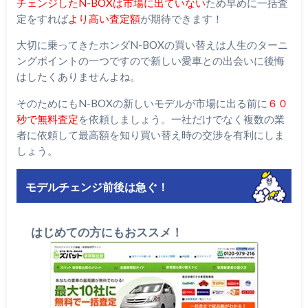
チェンジしたN-BOXは市場に出ていない
ため早めに一括査
定をすれば
より高い査定額
が期待できます！
大切に乗ってきたホンダN-BOXの買い替えは人生のターニ
ングポイントの一つですので新しい愛車との出会いに後悔
はしたくありませんよね。
そのためにもN-BOXの新しいモデルが市場に出る前に
６０
秒で無料査定
を依頼しましょう。一社だけでなく複数の業
者に依頼して最高額を知り買い替え時の交渉を有利にしま
しょう。
モデルチェンジ前後は急ぐ！
はじめての方にもおススメ！