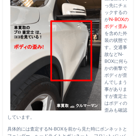
っ先にチェ
ックするの
が
N-BOXの
ボディ歪み
を含めた外
装の状態で
す。交通事
故などN-
BOXに何ら
かの衝撃で
ボディが歪
んでしまう
事がありま
すが査定士
はボディの
歪みも確認
しています。
具体的には査定するN-BOXを前から見た時にボンネットと
フェンダー、ヘッドライトとボンネット、フロントバンパ