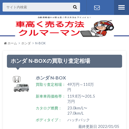
自動車整備士が車を高く売る方法をアドバイス！
お問い合わ
せ
ホーム
ホンダ
N-BOX
ホンダ N-BOXの買取り査定相場
ホンダ N-BOX
買取り査定相場：
49万円～110万
円
新車車両価格帯：
119.8万〜201.5
万円
カタログ燃費：
23.0km/L〜
27.0km/L
ボディタイプ：
ハッチバック
最終更新日 2022/01/05