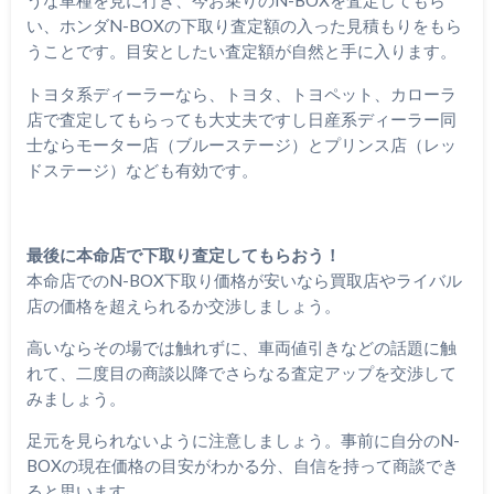
うな車種を見に行き、今お乗りのN-BOXを査定してもら
い、ホンダN-BOXの下取り査定額の入った見積もりをもら
うことです。目安としたい査定額が自然と手に入ります。
トヨタ系ディーラーなら、トヨタ、トヨペット、カローラ
店で査定してもらっても大丈夫ですし日産系ディーラー同
士ならモーター店（ブルーステージ）とプリンス店（レッ
ドステージ）なども有効です。
最後に本命店で下取り査定してもらおう！
本命店でのN-BOX下取り価格が安いなら買取店やライバル
店の価格を超えられるか交渉しましょう。
高いならその場では触れずに、車両値引きなどの話題に触
れて、二度目の商談以降でさらなる査定アップを交渉して
みましょう。
足元を見られないように注意しましょう。事前に自分のN-
BOXの現在価格の目安がわかる分、自信を持って商談でき
ると思います。