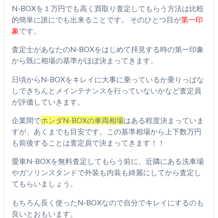
N-BOXを１万円でも高く買取り査定してもらう方法は比較
的簡単に誰にでも出来ることです。 そのひとつ目が
第一印
象
です。
査定士があなたのN-BOXをはじめて拝見する時の第一印象
から既に相場の基準がほぼ決まってきます。
日頃からN-BOXをキレイに大事に乗っているか乗りっぱな
しできちんとメインテナンスを行っていないかなど査定員
が評価していきます。
企業間で
ホンダN-BOXの車両相場
はある程度決まっていま
すが、あくまでも目安です。この基準相場から上下数万円
も前後することは査定員で決まってきます！！
愛車N-BOXを無料査定してもらう前に、近隣にある洗車場
やガソリンスタンドで外装も内装も綺麗にしてから査定し
てもらいましょう。
もちろん長く使ったN-BOXなので自分でキレイにするのも
良いとおもいます。