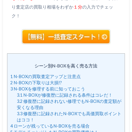
り査定店の買取り相場をわずか
１分
の入力でチェッ
ク！
シーン別N-BOXを高く売る方法
1
N-BOXの買取査定アップと注意点
2
N-BOXの下取りは大損!?
3
N-BOXを修理する前に知っておこう
3.1
N-BOXが修復歴に記録される条件はコレだ！
3.2
修復歴に記録されない修理でもN-BOXの査定額が
安くなる理由
3.3
修復歴に記録されたN-BOXでも高価買取ポイント
はココ！
4
ローンが残っているN-BOXを売る場合