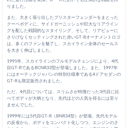
りました。
また、大きく張り出したブリスターフェンダーをまとった
クーペボディに、サイドガーニッシュや巨大なリアウイン
グを配した戦闘的なスタイリング、そして、リアビューに
さりげなくセッティングされた赤いGT-Rオーナメントロゴ
は、多くのファンを魅了し、スカイライン全体のセールス
を大きく伸ばしました。
1995年、スカイラインのフルモデルチェンジにより、4代
目GT-RであるBCNR33型が登場しました。また、1997年
にはオーテックジャパンの特別仕様車である4ドアセダンの
GT-Rも限定販売されました。
ただ、4代目については、スリムさが特徴だった3代目に比
べてボディが大柄となり、先代ほどの人気を得るには至り
ませんでした。
1999年には5代目GT-R（BNR34型）が登場。先代モデル
の反省から、ボディをコンパクト化しつつ、エンジンのさ