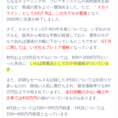
らなるチューニングや、ブレーキシステムの高性能化を図
るなど、熟成の度をより一層深めました。ただ、
「スカイ
ライン」としてのGT-Rは、このモデルが最後
となり、
2002年に生産が終了しました。
さて、スカイラインGT-Rの中古車については、いずれのモ
デルも、販売から相当な年数が経過しており、通常のモデ
ルであれば価値が大幅に下がっているところですが、
GT-R
に関しては、いずれもプレミア価格
となっています。
初代および2代目モデルについては、800〜2000万円とい
った具合に、
いわば骨董品としての小売価格がついていま
す
。
また、好調なセールスを記録した3代目については出回りが
多いものの、根強い人気に裏打ちされ、最安価格帯でも80
万円以上で小売されていますし、
走行距離の少ない極上中
古車では450万円
の値がついているものもあります。
4代目については100〜390万円程度、5代目については、
250〜800万円程度となっています。