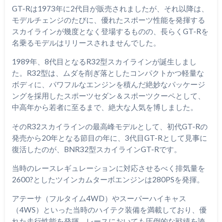
GT-Rは1973年に2代目が販売されましたが、それ以降は、
モデルチェンジのたびに、優れたスポーツ性能を発揮する
スカイラインが幾度となく登場するものの、長らくGT-Rを
名乗るモデルはリリースされませんでした。
1989年、8代目となるR32型スカイラインが誕生しまし
た。R32型は、ムダを削ぎ落としたコンパクトかつ軽量な
ボディに、パワフルなエンジンを積んだ絶妙なパッケージ
ングを採用したスポーツセダン＆スポーツクーペとして、
中高年から若者に至るまで、絶大な人気を博しました。
そのR32スカイラインの最高峰モデルとして、初代GT-Rの
発売から20年となる節目の年に、3代目GT-Rとして見事に
復活したのが、BNR32型スカイラインGT-Rです。
当時のレースレギュレーションに対応させるべく排気量を
2600?としたツインカムターボエンジンは280PSを発揮。
アテーサ（フルタイム4WD）やスーパーハイキャス
（4WS）といった当時のハイテク装備を満載しており、優
れた走行性能を発揮。レースにおいても圧倒的な戦績を誇