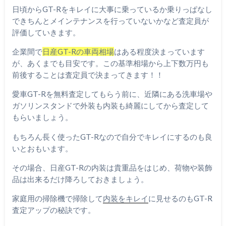
日頃からGT-Rをキレイに大事に乗っているか乗りっぱなし
できちんとメインテナンスを行っていないかなど査定員が
評価していきます。
企業間で
日産GT-Rの車両相場
はある程度決まっています
が、あくまでも目安です。この基準相場から上下数万円も
前後することは査定員で決まってきます！！
愛車GT-Rを無料査定してもらう前に、近隣にある洗車場や
ガソリンスタンドで外装も内装も綺麗にしてから査定して
もらいましょう。
もちろん長く使ったGT-Rなので自分でキレイにするのも良
いとおもいます。
その場合、日産GT-Rの内装は貴重品をはじめ、荷物や装飾
品は出来るだけ降ろしておきましょう。
家庭用の掃除機で掃除して
内装をキレイ
に見せるのもGT-R
査定アップの秘訣です。