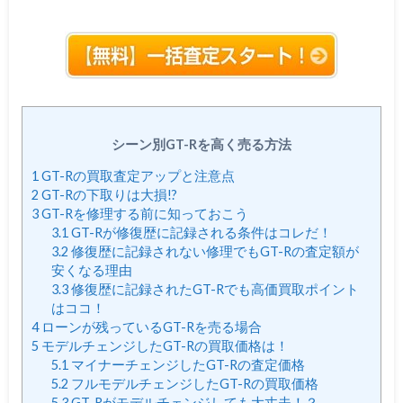
シーン別GT-Rを高く売る方法
1
GT-Rの買取査定アップと注意点
2
GT-Rの下取りは大損!?
3
GT-Rを修理する前に知っておこう
3.1
GT-Rが修復歴に記録される条件はコレだ！
3.2
修復歴に記録されない修理でもGT-Rの査定額が
安くなる理由
3.3
修復歴に記録されたGT-Rでも高価買取ポイント
はココ！
4
ローンが残っているGT-Rを売る場合
5
モデルチェンジしたGT-Rの買取価格は！
5.1
マイナーチェンジしたGT-Rの査定価格
5.2
フルモデルチェンジしたGT-Rの買取価格
5.3
GT-Rがモデルチェンジしても大丈夫！？