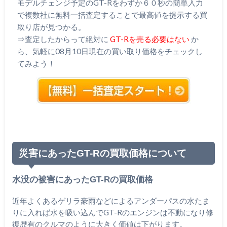
モデルチェンジ予定のGT-Rをわずか６０秒の簡単入力
で複数社に無料一括査定することで最高値を提示する買
取り店が見つかる。
⇒査定したからって絶対に
GT-Rを売る必要はない
か
ら、気軽に08月10日現在の買い取り価格をチェックし
てみよう！
災害にあったGT-Rの買取価格について
水没の被害にあったGT-Rの買取価格
近年よくあるゲリラ豪雨などによるアンダーパスの水たま
りに入れば水を吸い込んでGT-Rのエンジンは不動になり修
復歴有のクルマのように大きく価値は下がります。