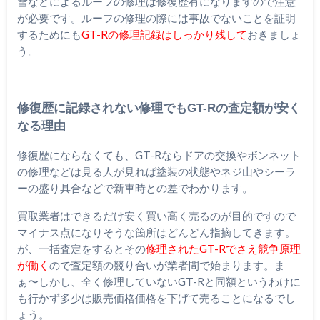
雪などによるルーフの修理は修復歴有になりますので注意
が必要です。ルーフの修理の際には事故でないことを証明
するためにも
GT-Rの修理記録はしっかり残して
おきましょ
う。
修復歴に記録されない修理でもGT-Rの査定額が安く
なる理由
修復歴にならなくても、GT-Rならドアの交換やボンネット
の修理などは見る人が見れば塗装の状態やネジ山やシーラ
ーの盛り具合などで新車時との差でわかります。
買取業者はできるだけ安く買い高く売るのが目的ですので
マイナス点になりそうな箇所はどんどん指摘してきます。
が、一括査定をするとその
修理されたGT-Rでさえ競争原理
が働く
ので査定額の競り合いが業者間で始まります。ま
ぁ〜しかし、全く修理していないGT-Rと同額というわけに
も行かず多少は販売価格価格を下げて売ることになるでし
ょう。