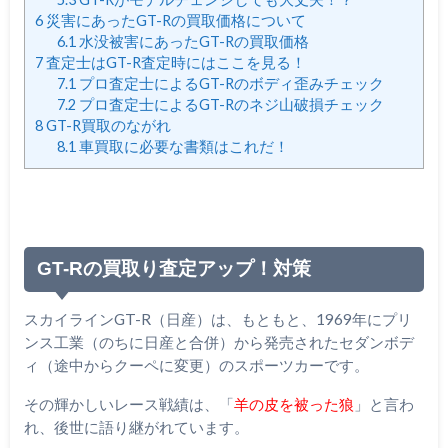
6
災害にあったGT-Rの買取価格について
6.1
水没被害にあったGT-Rの買取価格
7
査定士はGT-R査定時にはここを見る！
7.1
プロ査定士によるGT-Rのボディ歪みチェック
7.2
プロ査定士によるGT-Rのネジ山破損チェック
8
GT-R買取のながれ
8.1
車買取に必要な書類はこれだ！
GT-Rの買取り査定アップ！対策
スカイラインGT-R（日産）は、もともと、1969年にプリ
ンス工業（のちに日産と合併）から発売されたセダンボデ
ィ（途中からクーペに変更）のスポーツカーです。
その輝かしいレース戦績は、「
羊の皮を被った狼
」と言わ
れ、後世に語り継がれています。