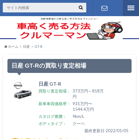
自動車整備士が車を高く売る方法をアドバイス！
お問い合わ
せ
ホーム
日産
GT-R
日産 GT-Rの買取り査定相場
日産 GT-R
買取り査定相場：
373万円～818万
円
新車車両価格帯：
931万円〜
1544.4万円
カタログ燃費：
9km/L
ボディタイプ：
クーペ
最終更新日 2022/01/05