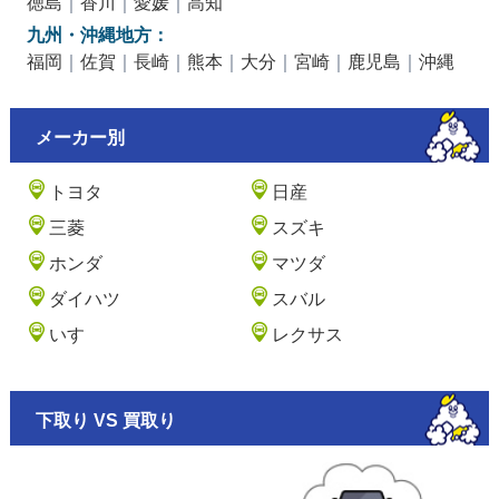
徳島
｜
香川
｜
愛媛
｜
高知
九州・沖縄地方：
福岡
｜
佐賀
｜
長崎
｜
熊本
｜
大分
｜
宮崎
｜
鹿児島
｜
沖縄
メーカー別
トヨタ
日産
三菱
スズキ
ホンダ
マツダ
ダイハツ
スバル
いすゞ
レクサス
下取り VS 買取り