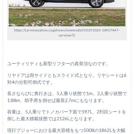
https://carview.yahoo.co.jp/news/newmodel/20191020-10457447-
carview/5/
ユーティリティも新型リフターの真骨頂なのです。
リヤドアは両サイドともスライド式となり。リヤシートは6
対4の分割可倒式です。
長さならびに奥行きは、5人乗り状態で1m、2人乗り状態で
1.88m、助手席を倒せば最長2.7mにもなります。
容量は、5人乗りでトノカバー下面で597L、2列目シートを
倒した最大積載状態では2126Lとなります。
現行プジョーにおける最大容積をもつ5008の1862Lを大幅