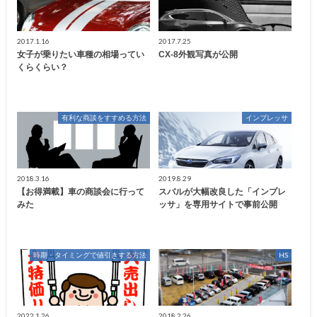
2017.1.16
2017.7.25
女子が乗りたい車種の相場ってい
CX-8外観写真が公開
くらくらい？
有利な商談をすすめる方法
インプレッサ
2018.3.16
2019.8.29
【お得満載】車の商談会に行って
スバルが大幅改良した「インプレ
みた
ッサ」を専用サイトで事前公開
時期・タイミングで値引きする方法
HS
2022.1.26
2018.2.26