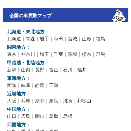
全国の車買取マップ
北海道・東北地方：
北海道
｜
青森
｜
岩手
｜
秋田
｜
宮城
｜
山形
｜
福島
関東地方：
東京
｜
神奈川
｜
埼玉
｜
千葉
｜
茨城
｜
栃木
｜
群馬
甲信越・北陸地方：
新潟
｜
山梨
｜
長野
｜
富山
｜
石川
｜
福井
東海地方：
愛知
｜
岐阜
｜
静岡
｜
三重
近畿地方：
大阪
｜
兵庫
｜
京都
｜
奈良
｜
滋賀
｜
和歌山
中国地方：
山口
｜
広島
｜
岡山
｜
鳥取
｜
島根
四国地方：