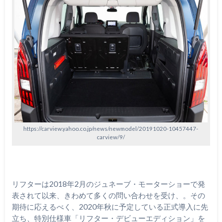
https://carview.yahoo.co.jp/news/newmodel/20191020-10457447-
carview/9/
リフターは2018年2月のジュネーブ・モーターショーで発
表されて以来、きわめて多くの問い合わせを受け、。その
期待に応えるべく、2020年秋に予定している正式導入に先
立ち、特別仕様車「リフター・デビューエディション」を