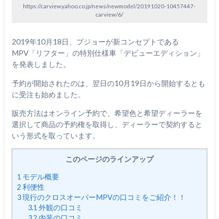
https://carview.yahoo.co.jp/news/newmodel/20191020-10457447-
carview/6/
2019年10月18日、プジョーが新コンセプトである
MPV「リフター」の特別仕様車「デビューエディション」
を発表しました。
予約が開始されたのは、翌日の10月19日から開始するとも
に受注も始めました。
販売方法はオンライン予約で、希望色と希望ディーラーを
選択して商品の予約権を取得し、ディーラーで契約すると
いう形式を取っています。
このページのラインアップ
1
モデル概要
2
利便性
3
現行のクロスオーバーMPVの口コミをご紹介！！
3.1
外観の口コミ
3.2
内装の口コミ