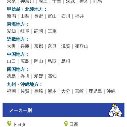
東京
｜
神奈川
｜
埼玉
｜
千葉
｜
茨城
｜
栃木
｜
群馬
甲信越・北陸地方：
新潟
｜
山梨
｜
長野
｜
富山
｜
石川
｜
福井
東海地方：
愛知
｜
岐阜
｜
静岡
｜
三重
近畿地方：
大阪
｜
兵庫
｜
京都
｜
奈良
｜
滋賀
｜
和歌山
中国地方：
山口
｜
広島
｜
岡山
｜
鳥取
｜
島根
四国地方：
徳島
｜
香川
｜
愛媛
｜
高知
九州・沖縄地方：
福岡
｜
佐賀
｜
長崎
｜
熊本
｜
大分
｜
宮崎
｜
鹿児島
｜
沖縄
メーカー別
トヨタ
日産