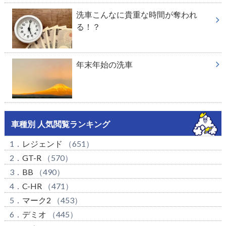
洗車こんなに貴重な時間が奪われ
る！？
年末年始の洗車
車種別 人気閲覧ランキング
1．
レジェンド
（651）
2．
GT-R
（570）
3．
BB
（490）
4．
C-HR
（471）
5．
マーク2
（453）
6．
デミオ
（445）