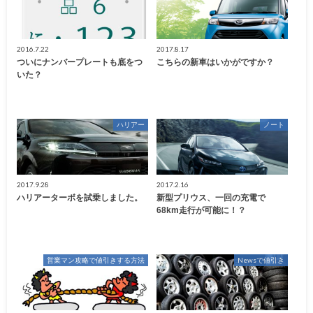
2016.7.22
2017.8.17
ついにナンバープレートも底をつ
こちらの新車はいかがですか？
いた？
ハリアー
ノート
2017.9.28
2017.2.16
ハリアーターボを試乗しました。
新型プリウス、一回の充電で
68km走行が可能に！？
営業マン攻略で値引きする方法
Newsで値引き