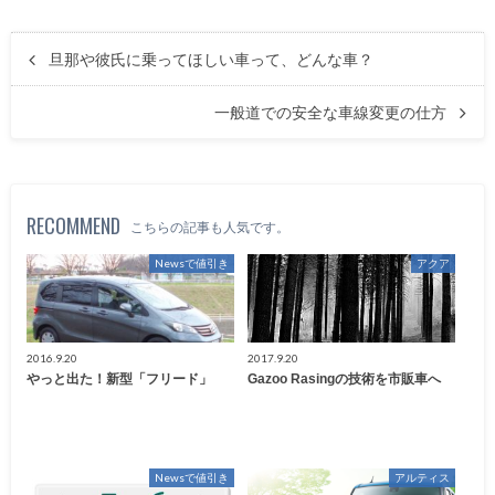
旦那や彼氏に乗ってほしい車って、どんな車？
一般道での安全な車線変更の仕方
RECOMMEND
こちらの記事も人気です。
Newsで値引き
アクア
2016.9.20
2017.9.20
やっと出た！新型「フリード」
Gazoo Rasingの技術を市販車へ
Newsで値引き
アルティス