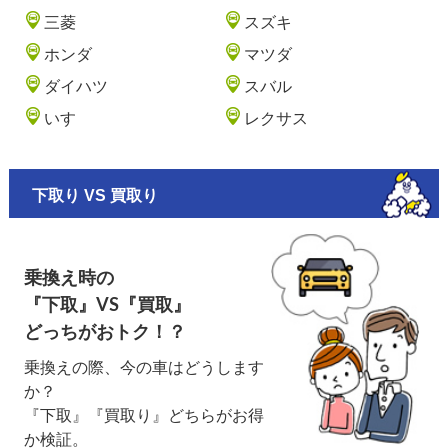
三菱
スズキ
ホンダ
マツダ
ダイハツ
スバル
いすゞ
レクサス
下取り VS 買取り
乗換え時の
『下取』VS『買取』
どっちがおトク！？
乗換えの際、今の車はどうします
か？
『下取』『買取り』どちらがお得
か検証。