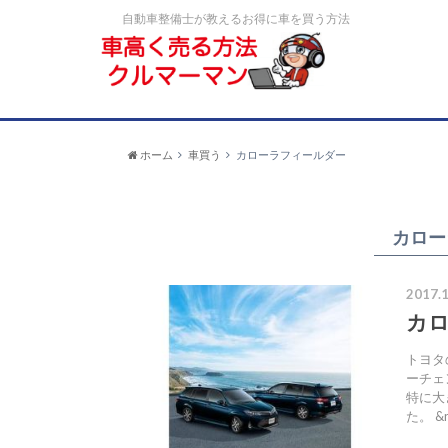
自動車整備士が教えるお得に車を買う方法
ホーム
車買う
カローラフィールダー
カロー
2017.1
カ
トヨタ
ーチェ
特に大
た。 &n