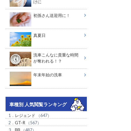
けに
初孫さん送迎用に！
真夏日
洗車こんなに貴重な時間
が奪われる！？
年末年始の洗車
車種別 人気閲覧ランキング
1．
レジェンド
（647）
2．
GT-R
（567）
3．
BB
（487）