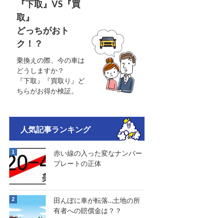
『下取』VS『買
取』
どっちがおト
ク！？
乗換えの際、今の車は
どうしますか？
『下取』『買取り』ど
ちらがお得か検証。
人気記事ランキング
赤い線の入った変なナンバー
プレートの正体
田んぼに車が転落…土地の所
有者への賠償金は？？