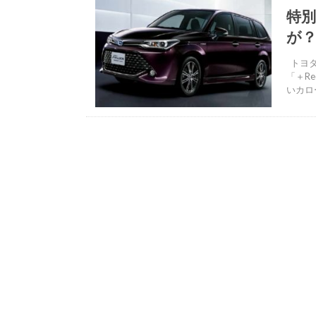
特
が
トヨタ
「＋R
いカロ