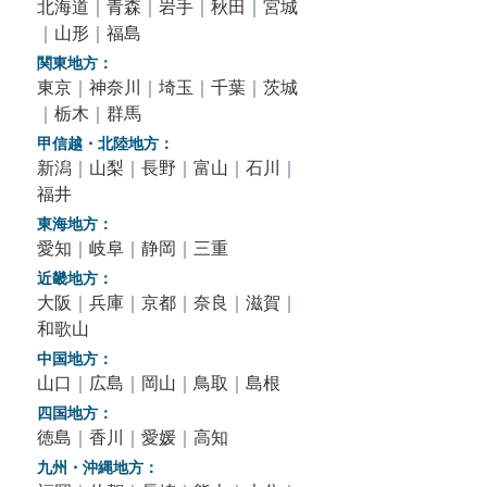
北海道
｜
青森
｜
岩手
｜
秋田
｜
宮城
｜
山形
｜
福島
関東地方：
東京
｜
神奈川
｜
埼玉
｜
千葉
｜
茨城
｜
栃木
｜
群馬
甲信越・北陸地方：
新潟
｜
山梨
｜
長野
｜
富山
｜
石川
｜
福井
東海地方：
愛知
｜
岐阜
｜
静岡
｜
三重
近畿地方：
大阪
｜
兵庫
｜
京都
｜
奈良
｜
滋賀
｜
和歌山
中国地方：
山口
｜
広島
｜
岡山
｜
鳥取
｜
島根
四国地方：
徳島
｜
香川
｜
愛媛
｜
高知
九州・沖縄地方：