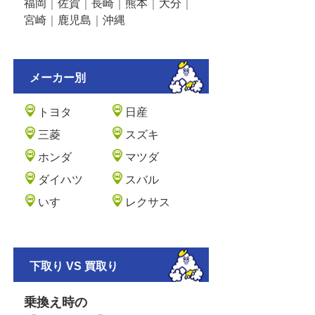
福岡
｜
佐賀
｜
長崎
｜
熊本
｜
大分
｜
宮崎
｜
鹿児島
｜
沖縄
メーカー別
トヨタ
日産
三菱
スズキ
ホンダ
マツダ
ダイハツ
スバル
いすゞ
レクサス
下取り VS 買取り
乗換え時の