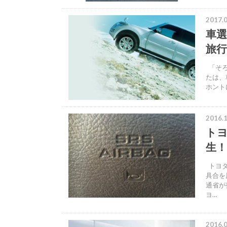
2017.0
車選
旅
「そろ
たは、
ホント
2016.1
ト
生
トヨタ
具合を
通省が
ヨ…
2016.0