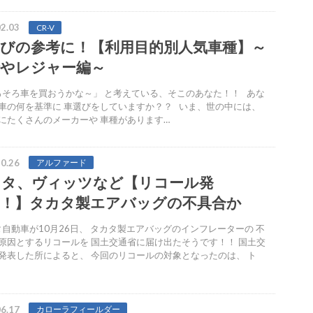
2.03
CR-V
びの参考に！【利用目的別人気車種】～
行やレジャー編～
そろ車を買おうかな～」 と考えている、そこのあなた！！ あな
車の何を基準に 車選びをしていますか？？ いま、世の中には、
にたくさんのメーカーや 車種があります…
0.26
アルファード
ヨタ、ヴィッツなど【リコール発
！！】タカタ製エアバッグの不具合か
自動車が10月26日、 タカタ製エアバッグのインフレーターの 不
原因とするリコールを 国土交通省に届け出たそうです！！ 国土交
発表した所によると、 今回のリコールの対象となったのは、 ト
6.17
カローラフィールダー