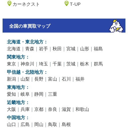
カーネクスト
T-UP
全国の車買取マップ
北海道・東北地方：
北海道
｜
青森
｜
岩手
｜
秋田
｜
宮城
｜
山形
｜
福島
関東地方：
東京
｜
神奈川
｜
埼玉
｜
千葉
｜
茨城
｜
栃木
｜
群馬
甲信越・北陸地方：
新潟
｜
山梨
｜
長野
｜
富山
｜
石川
｜
福井
東海地方：
愛知
｜
岐阜
｜
静岡
｜
三重
近畿地方：
大阪
｜
兵庫
｜
京都
｜
奈良
｜
滋賀
｜
和歌山
中国地方：
山口
｜
広島
｜
岡山
｜
鳥取
｜
島根