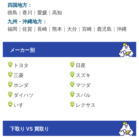
四国地方：
徳島
｜
香川
｜
愛媛
｜
高知
九州・沖縄地方：
福岡
｜
佐賀
｜
長崎
｜
熊本
｜
大分
｜
宮崎
｜
鹿児島
｜
沖縄
メーカー別
トヨタ
日産
三菱
スズキ
ホンダ
マツダ
ダイハツ
スバル
いすゞ
レクサス
下取り VS 買取り