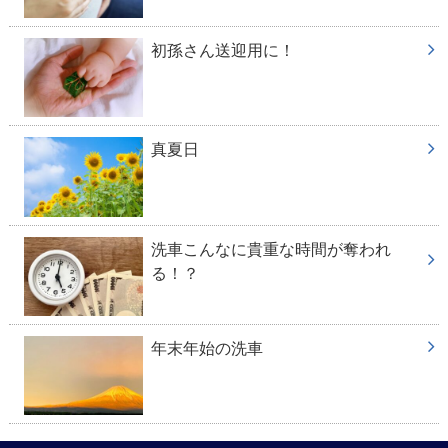
初孫さん送迎用に！
真夏日
洗車こんなに貴重な時間が奪われ
る！？
年末年始の洗車