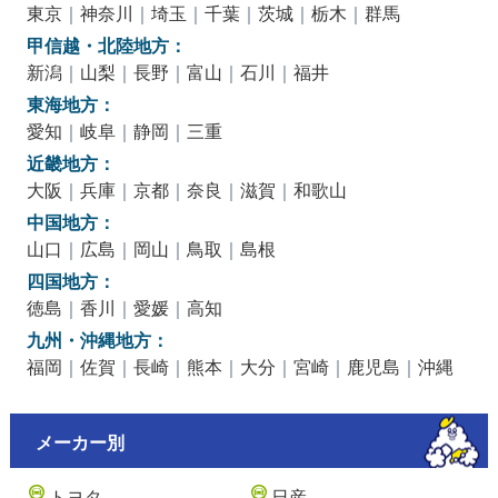
東京
｜
神奈川
｜
埼玉
｜
千葉
｜
茨城
｜
栃木
｜
群馬
甲信越・北陸地方：
新潟
｜
山梨
｜
長野
｜
富山
｜
石川
｜
福井
東海地方：
愛知
｜
岐阜
｜
静岡
｜
三重
近畿地方：
大阪
｜
兵庫
｜
京都
｜
奈良
｜
滋賀
｜
和歌山
中国地方：
山口
｜
広島
｜
岡山
｜
鳥取
｜
島根
四国地方：
徳島
｜
香川
｜
愛媛
｜
高知
九州・沖縄地方：
福岡
｜
佐賀
｜
長崎
｜
熊本
｜
大分
｜
宮崎
｜
鹿児島
｜
沖縄
メーカー別
トヨタ
日産