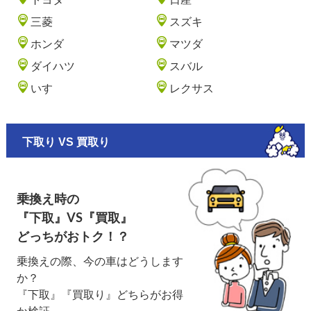
三菱
スズキ
ホンダ
マツダ
ダイハツ
スバル
いすゞ
レクサス
下取り VS 買取り
乗換え時の
『下取』VS『買取』
どっちがおトク！？
乗換えの際、今の車はどうします
か？
『下取』『買取り』どちらがお得
か検証。