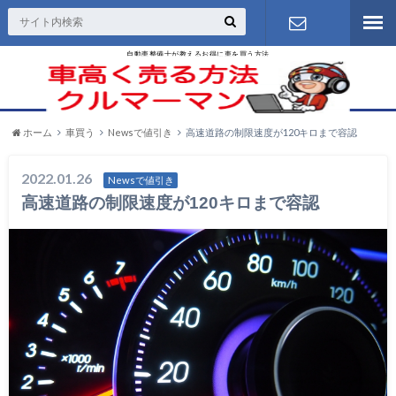
自動車整備士が教えるお得に車を買う方法
お問い合わ
せ
ホーム
車買う
Newsで値引き
高速道路の制限速度が120キロまで容認
2022.01.26
Newsで値引き
高速道路の制限速度が120キロまで容認