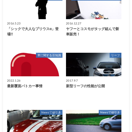
2016.5.23
2016.12.27
「シックで大人なプリウスα」登
ヤフーとコスモがタッグ組んで新
場!!
車販売！
車に関する豆知識
リーフ
2022.1.26
2017.9.7
最新覆面パトカー事情
新型リーフの性能が公開
Newsで値引き
Newsで値引き