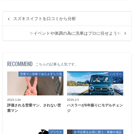
スズキスイフトを口コミから分析
✨イベントや体調の為に洗車はプロに任せよう✨
RECOMMEND
こちらの記事も人気です。
営業マン攻略で値引きする方法
ハスラー
2022.1.26
2020.2.5
評価される営業マン、されない営
ハスラーが6年振りにモデルチェン
業マン
ジ
プリウス
新中古車をお得に買う：車種や保証