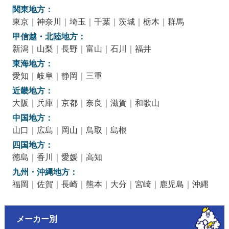
関東地方：
東京
｜
神奈川
｜
埼玉
｜
千葉
｜
茨城
｜
栃木
｜
群馬
甲信越・北陸地方：
新潟
｜
山梨
｜
長野
｜
富山
｜
石川
｜
福井
東海地方：
愛知
｜
岐阜
｜
静岡
｜
三重
近畿地方：
大阪
｜
兵庫
｜
京都
｜
奈良
｜
滋賀
｜
和歌山
中国地方：
山口
｜
広島
｜
岡山
｜
鳥取
｜
島根
四国地方：
徳島
｜
香川
｜
愛媛
｜
高知
九州・沖縄地方：
福岡
｜
佐賀
｜
長崎
｜
熊本
｜
大分
｜
宮崎
｜
鹿児島
｜
沖縄
メーカー別