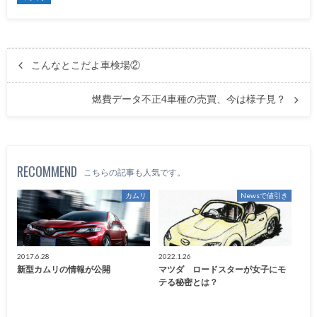
こんなとこだよ車検場②
燃費データ不正4車種の売買、今は様子見？
RECOMMEND
こちらの記事も人気です。
カムリ
Newsで値引き
2017.6.28
2022.1.26
新型カムリの情報が公開
マツダ ロードスターが女子にモ
テる秘密とは？