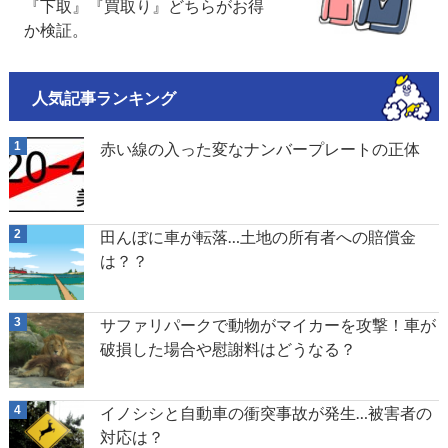
『下取』『買取り』どちらがお得
か検証。
人気記事ランキング
赤い線の入った変なナンバープレートの正体
田んぼに車が転落…土地の所有者への賠償金
は？？
サファリパークで動物がマイカーを攻撃！車が
破損した場合や慰謝料はどうなる？
イノシシと自動車の衝突事故が発生…被害者の
対応は？