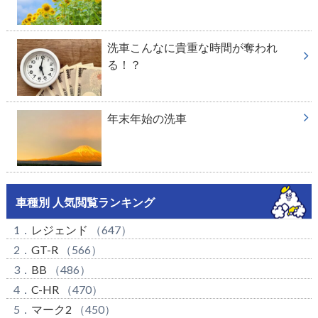
洗車こんなに貴重な時間が奪われ
る！？
年末年始の洗車
車種別 人気閲覧ランキング
1．
レジェンド
（647）
2．
GT-R
（566）
3．
BB
（486）
4．
C-HR
（470）
5．
マーク2
（450）