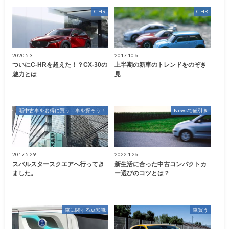
C-HR
C-HR
2020.5.3
2017.10.6
ついにC-HRを超えた！？CX-30の
上半期の新車のトレンドをのぞき
魅力とは
見
新中古車をお得に買う：車を探そう！
Newsで値引き
2017.5.29
2022.1.26
スバルスタースクエアへ行ってき
新生活に合った中古コンパクトカ
ました。
ー選びのコツとは？
車に関する豆知識
車買う