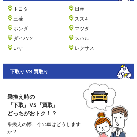
トヨタ
日産
三菱
スズキ
ホンダ
マツダ
ダイハツ
スバル
いすゞ
レクサス
下取り VS 買取り
乗換え時の
『下取』VS『買取』
どっちがおトク！？
乗換えの際、今の車はどうします
か？