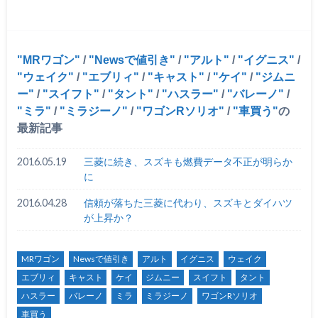
MRワゴン
/
Newsで値引き
/
アルト
/
イグニス
/
ウェイク
/
エブリィ
/
キャスト
/
ケイ
/
ジムニ
ー
/
スイフト
/
タント
/
ハスラー
/
バレーノ
/
ミラ
/
ミラジーノ
/
ワゴンRソリオ
/
車買う
の
最新記事
2016.05.19
三菱に続き、スズキも燃費データ不正が明らか
に
2016.04.28
信頼が落ちた三菱に代わり、スズキとダイハツ
が上昇か？
MRワゴン
Newsで値引き
アルト
イグニス
ウェイク
エブリィ
キャスト
ケイ
ジムニー
スイフト
タント
ハスラー
バレーノ
ミラ
ミラジーノ
ワゴンRソリオ
車買う