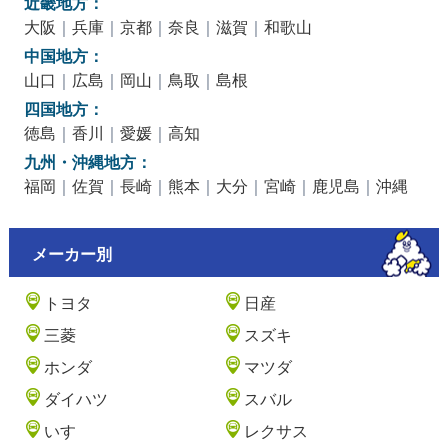
近畿地方：
大阪
｜
兵庫
｜
京都
｜
奈良
｜
滋賀
｜
和歌山
中国地方：
山口
｜
広島
｜
岡山
｜
鳥取
｜
島根
四国地方：
徳島
｜
香川
｜
愛媛
｜
高知
九州・沖縄地方：
福岡
｜
佐賀
｜
長崎
｜
熊本
｜
大分
｜
宮崎
｜
鹿児島
｜
沖縄
メーカー別
トヨタ
日産
三菱
スズキ
ホンダ
マツダ
ダイハツ
スバル
いすゞ
レクサス