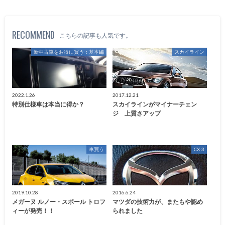
RECOMMEND
こちらの記事も人気です。
新中古車をお得に買う：基本編
スカイライン
2022.1.26
2017.12.21
特別仕様車は本当に得か？
スカイラインがマイナーチェン
ジ 上質さアップ
車買う
CX-3
2019.10.28
2016.6.24
メガーヌ ルノー・スポール トロフ
マツダの技術力が、またもや認め
ィーが発売！！
られました