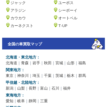
ジャック
ユーポス
アラジン
シーボーイ
カウカウ
オートベル
カーネクスト
T-UP
全国の車買取マップ
北海道・東北地方：
北海道
｜
青森
｜
岩手
｜
秋田
｜
宮城
｜
山形
｜
福島
関東地方：
東京
｜
神奈川
｜
埼玉
｜
千葉
｜
茨城
｜
栃木
｜
群馬
甲信越・北陸地方：
新潟
｜
山梨
｜
長野
｜
富山
｜
石川
｜
福井
東海地方：
愛知
｜
岐阜
｜
静岡
｜
三重