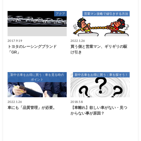
アクア
営業マン攻略で値引きする方法
2017.9.19
2022.1.26
トヨタのレーシングブランド
買う側と営業マン、ギリギリの駆
「GR」
け引き
新中古車をお得に買う：車を見る時の
新中古車をお得に買う：車を探そう！
ポイント
2022.1.26
2018.5.8
車にも「品質管理」が必要。
【車離れ】欲しい車がない・見つ
からない事が原因？