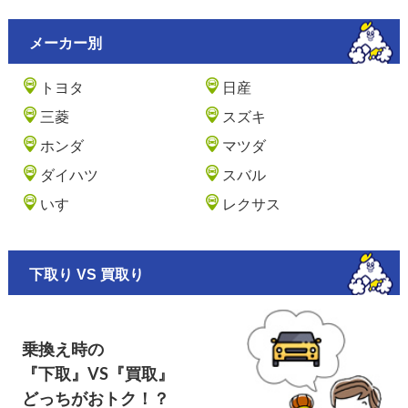
メーカー別
トヨタ
日産
三菱
スズキ
ホンダ
マツダ
ダイハツ
スバル
いすゞ
レクサス
下取り VS 買取り
乗換え時の
『下取』VS『買取』
どっちがおトク！？