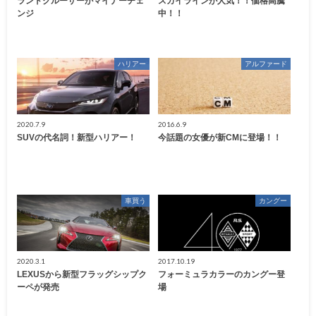
ランドクルーザーがマイナーチェ
スカイラインが人気！！価格高騰
ンジ
中！！
ハリアー
アルファード
2020.7.9
2016.6.9
SUVの代名詞！新型ハリアー！
今話題の女優が新CMに登場！！
車買う
カングー
2020.3.1
2017.10.19
LEXUSから新型フラッグシップク
フォーミュラカラーのカングー登
ーペが発売
場