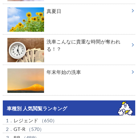
真夏日
洗車こんなに貴重な時間が奪われ
る！？
年末年始の洗車
車種別 人気閲覧ランキング
1．
レジェンド
（650）
2．
GT-R
（570）
3．
BB
（489）