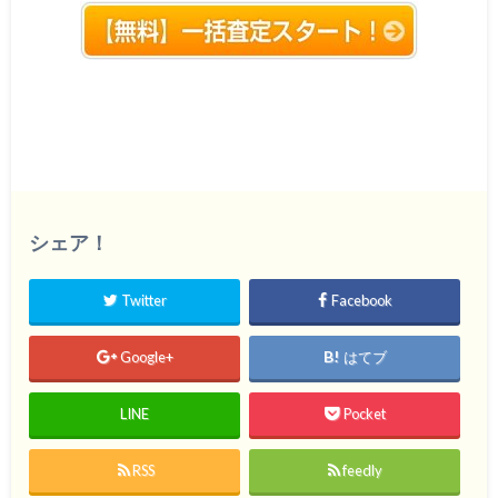
シェア！
Twitter
Facebook
Google+
はてブ
LINE
Pocket
RSS
feedly