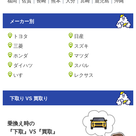
福岡
｜
佐賀
｜
長崎
｜
熊本
｜
大分
｜
宮崎
｜
鹿児島
｜
沖縄
メーカー別
トヨタ
日産
三菱
スズキ
ホンダ
マツダ
ダイハツ
スバル
いすゞ
レクサス
下取り VS 買取り
乗換え時の
『下取』VS『買取』