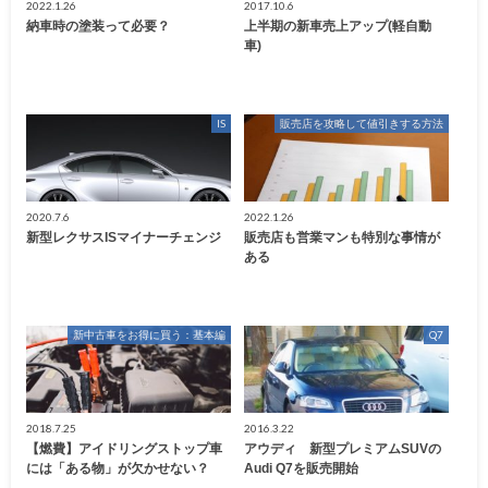
2022.1.26
2017.10.6
納車時の塗装って必要？
上半期の新車売上アップ(軽自動
車)
IS
販売店を攻略して値引きする方法
2020.7.6
2022.1.26
新型レクサスISマイナーチェンジ
販売店も営業マンも特別な事情が
ある
新中古車をお得に買う：基本編
Q7
2018.7.25
2016.3.22
【燃費】アイドリングストップ車
アウディ 新型プレミアムSUVの
には「ある物」が欠かせない？
Audi Q7を販売開始