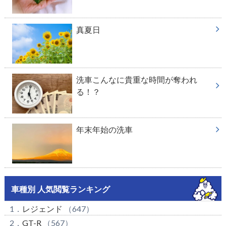
真夏日
洗車こんなに貴重な時間が奪われ
る！？
年末年始の洗車
車種別 人気閲覧ランキング
1．
レジェンド
（647）
2．
GT-R
（567）