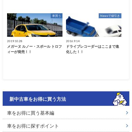
車買う
Newsで値引き
2019.10.28
2016.9.14
メガーヌ ルノー・スポール トロフ
ドライブレコーダーはここまで進
ィーが発売！！
化した！！
新中古車をお得に買う方法
車をお得に買う基本編
車をお得に探すポイント