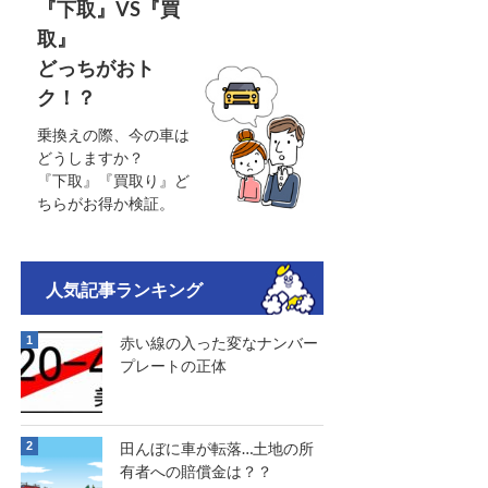
『下取』VS『買
取』
どっちがおト
ク！？
乗換えの際、今の車は
どうしますか？
『下取』『買取り』ど
ちらがお得か検証。
人気記事ランキング
赤い線の入った変なナンバー
プレートの正体
田んぼに車が転落…土地の所
有者への賠償金は？？