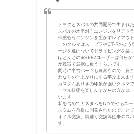
トヨタとスバルの共同開発で生まれ
スバルの水平対向エンジンをリアド
低重心なエンジンを生かすレイアウ
このクルマはスープラやGT-Rのよ
ージを選ばないでドライビングを楽
ほとんどの86/BRZユーザーは何ら
が豊富で選択に迷うくらいです。
同時に中古パーツも豊富なので、資
れなりの仕上がりにする事が出来ま
カスタムありきの印象が強いクルマ
ーマル状態を楽しんでからの方がユ
います。
私を含めてカスタムをDIYでやるユ
スタムを前提に開発されたので、と
オイル交換、脚廻り交換等従来のス
す。