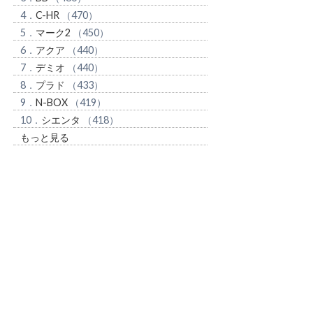
4．
C-HR
（470）
5．
マーク2
（450）
6．
アクア
（440）
7．
デミオ
（440）
8．
プラド
（433）
9．
N-BOX
（419）
10．
シエンタ
（418）
もっと見る