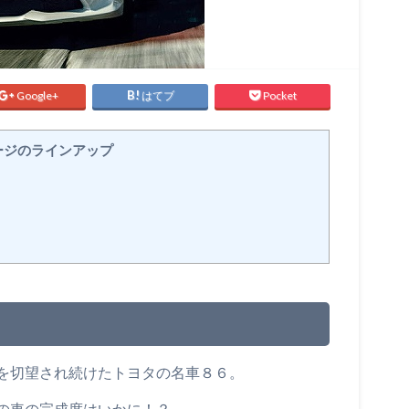
Google+
はてブ
Pocket
ージのラインアップ
を切望され続けたトヨタの名車８６。
の車の完成度はいかに！？