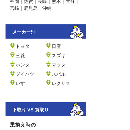
福岡
｜
佐賀
｜
長崎
｜
熊本
｜
大分
｜
宮崎
｜
鹿児島
｜
沖縄
メーカー別
トヨタ
日産
三菱
スズキ
ホンダ
マツダ
ダイハツ
スバル
いすゞ
レクサス
下取り VS 買取り
乗換え時の