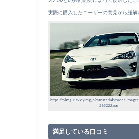
実際に購入したユーザーの意見から紐解
https://cvimg01cv.c.yimg.jp/cvmaterials/modelimage
283222.jpg
満足している口コミ