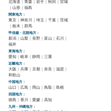
北海道
｜
青森
｜
岩手
｜
秋田
｜
宮城
｜
山形
｜
福島
関東地方：
東京
｜
神奈川
｜
埼玉
｜
千葉
｜
茨城
｜
栃木
｜
群馬
甲信越・北陸地方：
新潟
｜
山梨
｜
長野
｜
富山
｜
石川
｜
福井
東海地方：
愛知
｜
岐阜
｜
静岡
｜
三重
近畿地方：
大阪
｜
兵庫
｜
京都
｜
奈良
｜
滋賀
｜
和歌山
中国地方：
山口
｜
広島
｜
岡山
｜
鳥取
｜
島根
四国地方：
徳島
｜
香川
｜
愛媛
｜
高知
九州・沖縄地方：