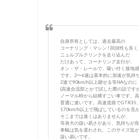
自身所有としては、過去最高の
コーナリング・マシン ! 回頭性も良く
ニュルブルクリンクを走り込んだ
だけあって、コーナリング走行が、
オン・ザ・レールで、吸い付く接地
です。2〜6速は基本的に加速が気持
2速で90km/h以上廻せる等NAなのに
(高速合流部とかで試した際の話ですが
ノーマル時から結構すごい車です。
普通に速いです。高速道路でGTR35
170km/h以上で飛ばしているのを見
そこまでは速くはありませんが、
等身大の扱い易さがあり、気持ちが良い。
車幅は気を遣わされ、このサイズ迄
扱い易いです。