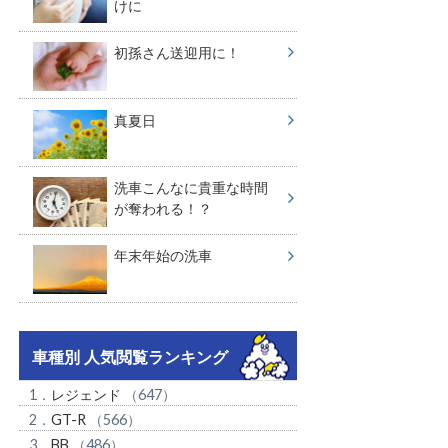
けに
初孫さん送迎用に！
真夏日
洗車こんなに貴重な時間
が奪われる！？
年末年始の洗車
車種別 人気閲覧ランキング
1．
レジェンド
（647）
2．
GT-R
（566）
3．
BB
（486）