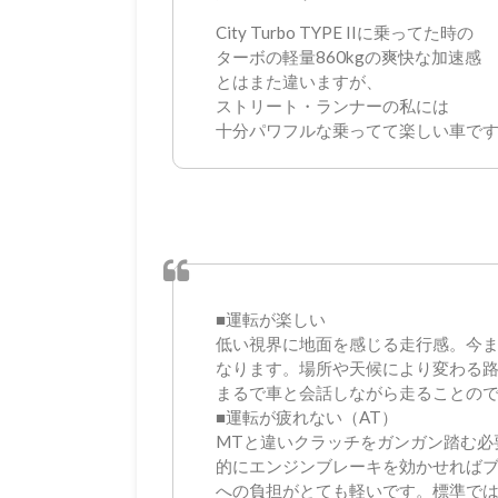
City Turbo TYPE IIに乗ってた時の
ターボの軽量860kgの爽快な加速感
とはまた違いますが、
ストリート・ランナーの私には
十分パワフルな乗ってて楽しい車で
■運転が楽しい
低い視界に地面を感じる走行感。今
なります。場所や天候により変わる
まるで車と会話しながら走ることの
■運転が疲れない（AT）
MTと違いクラッチをガンガン踏む必
的にエンジンブレーキを効かせれば
への負担がとても軽いです。標準で