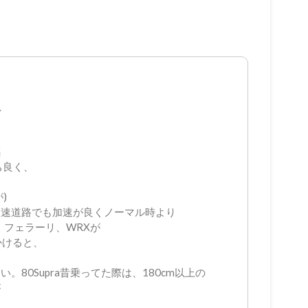
、
感
ち良く、
)
高速道路でも加速が良くノーマル時より
、フェラーリ、WRXが
かけると、
80Supra昔乗ってた際は、180cm以上の
が