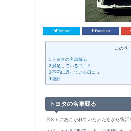
Twitter
Facebook
このペ
1
トヨタの名車蘇る
2
満足している口コミ
3
不満に思っている口コミ
4
総評
トヨタの名車蘇る
旧８６にあこがれていた人たちから復活
スバルとの共同開発によって復活したこ