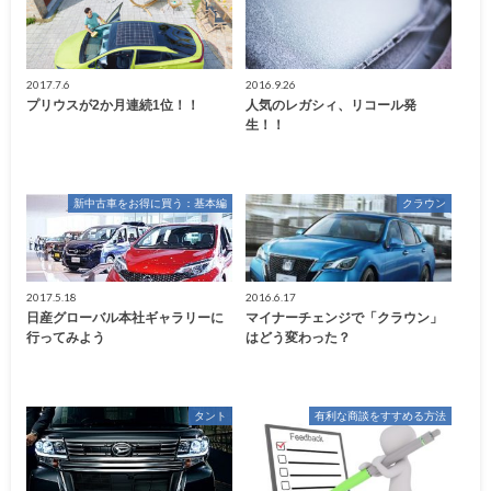
2017.7.6
2016.9.26
プリウスが2か月連続1位！！
人気のレガシィ、リコール発
生！！
新中古車をお得に買う：基本編
クラウン
2017.5.18
2016.6.17
日産グローバル本社ギャラリーに
マイナーチェンジで「クラウン」
行ってみよう
はどう変わった？
タント
有利な商談をすすめる方法