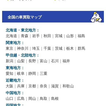
全国の車買取マップ
北海道・東北地方：
北海道
｜
青森
｜
岩手
｜
秋田
｜
宮城
｜
山形
｜
福島
関東地方：
東京
｜
神奈川
｜
埼玉
｜
千葉
｜
茨城
｜
栃木
｜
群馬
甲信越・北陸地方：
新潟
｜
山梨
｜
長野
｜
富山
｜
石川
｜
福井
東海地方：
愛知
｜
岐阜
｜
静岡
｜
三重
近畿地方：
大阪
｜
兵庫
｜
京都
｜
奈良
｜
滋賀
｜
和歌山
中国地方：
山口
｜
広島
｜
岡山
｜
鳥取
｜
島根
四国地方：