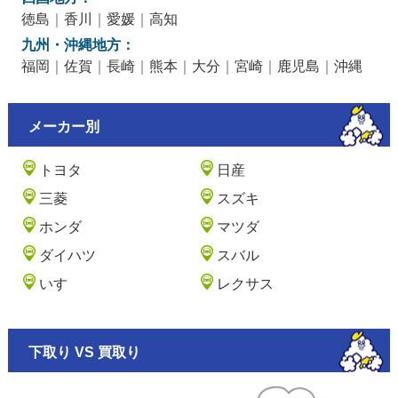
徳島
｜
香川
｜
愛媛
｜
高知
九州・沖縄地方：
福岡
｜
佐賀
｜
長崎
｜
熊本
｜
大分
｜
宮崎
｜
鹿児島
｜
沖縄
メーカー別
トヨタ
日産
三菱
スズキ
ホンダ
マツダ
ダイハツ
スバル
いすゞ
レクサス
下取り VS 買取り