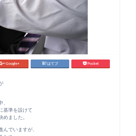
Google+
はてブ
Pocket
が
中、
に基準を設けて
決めました。
進んでいますが、