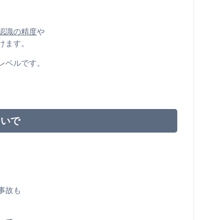
認識の精度
や
けます。
レベル
です。
ないで
。
事故も