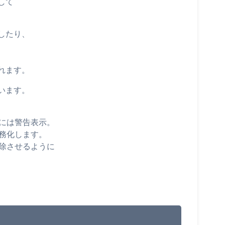
して
したり、
、
れます。
います。
合には警告表示。
義務化します。
解除させるように