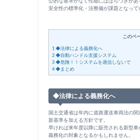
公的な基準がなく性能にはばらつきがあ
安全性の標準化・法整備が課題となって
このペ
1
◆法律による義務化へ
2
◆自動ハンドル支援システム
3
◆危険！！システムを過信しないで
4
◆まとめ
◆法律による義務化へ
国土交通省は年内に道路運送車両法の関
新基準を加える方針です。
早ければ来年度以降に販売される新型車
義務化の対象となるかもしれません。