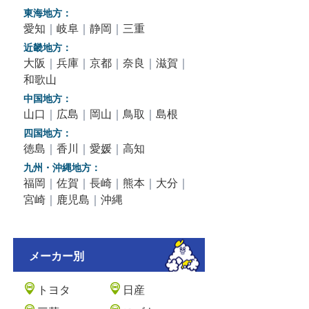
東海地方：
愛知
｜
岐阜
｜
静岡
｜
三重
近畿地方：
大阪
｜
兵庫
｜
京都
｜
奈良
｜
滋賀
｜
和歌山
中国地方：
山口
｜
広島
｜
岡山
｜
鳥取
｜
島根
四国地方：
徳島
｜
香川
｜
愛媛
｜
高知
九州・沖縄地方：
福岡
｜
佐賀
｜
長崎
｜
熊本
｜
大分
｜
宮崎
｜
鹿児島
｜
沖縄
メーカー別
トヨタ
日産