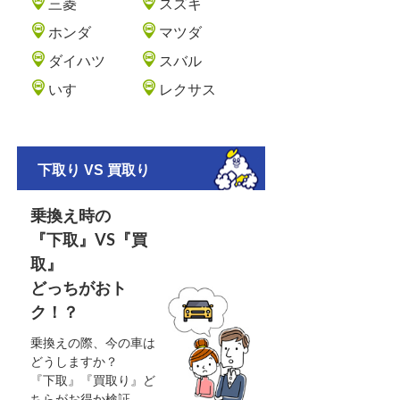
三菱
スズキ
ホンダ
マツダ
ダイハツ
スバル
いすゞ
レクサス
下取り VS 買取り
乗換え時の
『下取』VS『買
取』
どっちがおト
ク！？
乗換えの際、今の車は
どうしますか？
『下取』『買取り』ど
ちらがお得か検証。