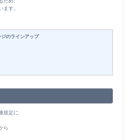
るため、
います。
ージのラインアップ
連規定に
から