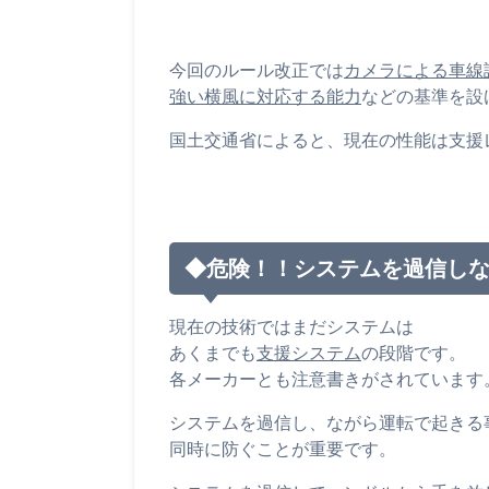
今回のルール改正では
カメラによる車線
強い横風に対応する能力
などの基準を設
国土交通省によると、現在の性能は
支援
◆危険！！システムを過信し
現在の技術ではまだシステムは
あくまでも
支援システム
の段階です。
各メーカーとも注意書きがされています
システムを過信し、ながら運転で起きる
同時に防ぐことが重要です。