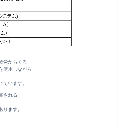
疲労からくる
を使用しながら
、
れています。
載される
あります。