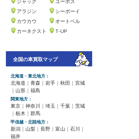
ジャック
ユーポス
アラジン
シーボーイ
カウカウ
オートベル
カーネクスト
T-UP
全国の車買取マップ
北海道・東北地方：
北海道
｜
青森
｜
岩手
｜
秋田
｜
宮城
｜
山形
｜
福島
関東地方：
東京
｜
神奈川
｜
埼玉
｜
千葉
｜
茨城
｜
栃木
｜
群馬
甲信越・北陸地方：
新潟
｜
山梨
｜
長野
｜
富山
｜
石川
｜
福井