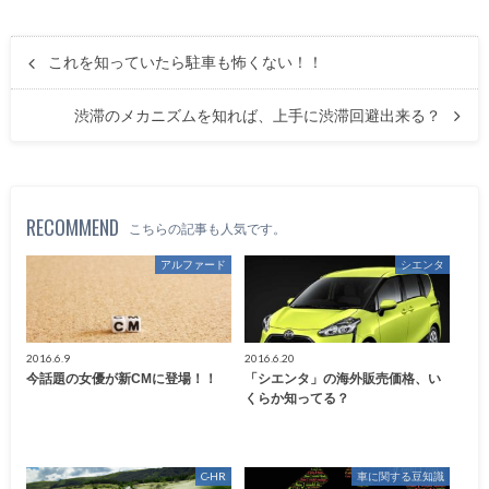
これを知っていたら駐車も怖くない！！
渋滞のメカニズムを知れば、上手に渋滞回避出来る？
RECOMMEND
こちらの記事も人気です。
アルファード
シエンタ
2016.6.9
2016.6.20
今話題の女優が新CMに登場！！
「シエンタ」の海外販売価格、い
くらか知ってる？
C-HR
車に関する豆知識