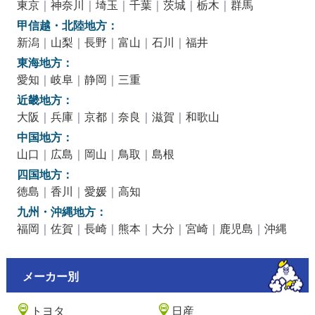
東京
｜
神奈川
｜
埼玉
｜
千葉
｜
茨城
｜
栃木
｜
群馬
甲信越・北陸地方：
新潟
｜
山梨
｜
長野
｜
富山
｜
石川
｜
福井
東海地方：
愛知
｜
岐阜
｜
静岡
｜
三重
近畿地方：
大阪
｜
兵庫
｜
京都
｜
奈良
｜
滋賀
｜
和歌山
中国地方：
山口
｜
広島
｜
岡山
｜
鳥取
｜
島根
四国地方：
徳島
｜
香川
｜
愛媛
｜
高知
九州・沖縄地方：
福岡
｜
佐賀
｜
長崎
｜
熊本
｜
大分
｜
宮崎
｜
鹿児島
｜
沖縄
メーカー別
トヨタ
日産