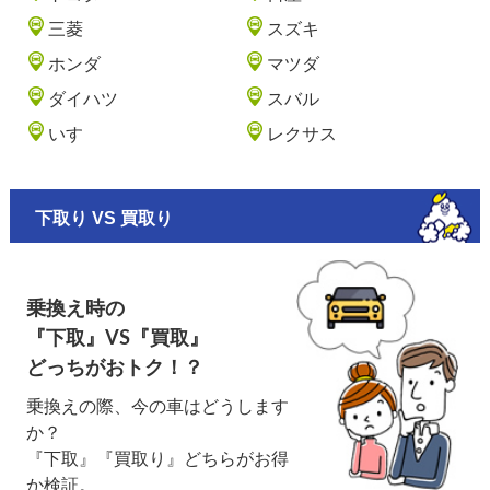
三菱
スズキ
ホンダ
マツダ
ダイハツ
スバル
いすゞ
レクサス
下取り VS 買取り
乗換え時の
『下取』VS『買取』
どっちがおトク！？
乗換えの際、今の車はどうします
か？
『下取』『買取り』どちらがお得
か検証。