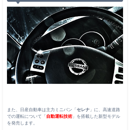
また、日産自動車は主力ミニバン「
セレナ
」に、高速道路
での運転について「
自動運転技術
」を搭載した新型モデル
を発売します。