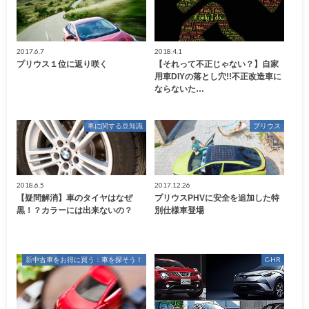
2017.6.7
2018.4.1
プリウス１位に返り咲く
【それって不正じゃない？】自家
用車DIYの落とし穴!!不正改造車に
ならないた…
車に関する豆知識
プリウス
2018.6.5
2017.12.26
【疑問解消】車のタイヤはなぜ
プリウスPHVに安全を追加した特
黒！？カラーには出来ないの？
別仕様車登場
新中古車をお得に買う：車を探そう！
C-HR