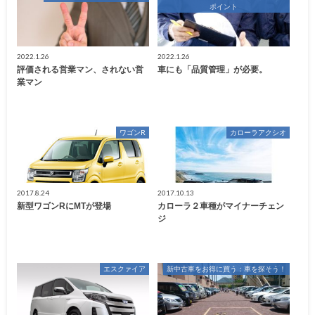
ポイント
2022.1.26
2022.1.26
評価される営業マン、されない営
車にも「品質管理」が必要。
業マン
ワゴンR
カローラアクシオ
2017.8.24
2017.10.13
新型ワゴンRにMTが登場
カローラ２車種がマイナーチェン
ジ
エスクァイア
新中古車をお得に買う：車を探そう！