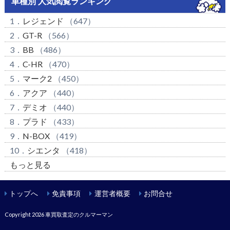
車種別 人気閲覧ランキング
1．
レジェンド
（647）
2．
GT-R
（566）
3．
BB
（486）
4．
C-HR
（470）
5．
マーク2
（450）
6．
アクア
（440）
7．
デミオ
（440）
8．
プラド
（433）
9．
N-BOX
（419）
10．
シエンタ
（418）
もっと見る
トップへ
免責事項
運営者概要
お問合せ
Copyright 2026
車買取査定のクルマーマン