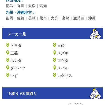
徳島
｜
香川
｜
愛媛
｜
高知
九州・沖縄地方：
福岡
｜
佐賀
｜
長崎
｜
熊本
｜
大分
｜
宮崎
｜
鹿児島
｜
沖縄
メーカー別
トヨタ
日産
三菱
スズキ
ホンダ
マツダ
ダイハツ
スバル
いすゞ
レクサス
下取り VS 買取り