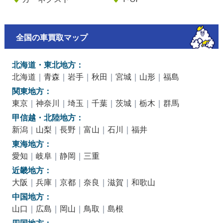
全国の車買取マップ
北海道・東北地方：
北海道
｜
青森
｜
岩手
｜
秋田
｜
宮城
｜
山形
｜
福島
関東地方：
東京
｜
神奈川
｜
埼玉
｜
千葉
｜
茨城
｜
栃木
｜
群馬
甲信越・北陸地方：
新潟
｜
山梨
｜
長野
｜
富山
｜
石川
｜
福井
東海地方：
愛知
｜
岐阜
｜
静岡
｜
三重
近畿地方：
大阪
｜
兵庫
｜
京都
｜
奈良
｜
滋賀
｜
和歌山
中国地方：
山口
｜
広島
｜
岡山
｜
鳥取
｜
島根
四国地方：