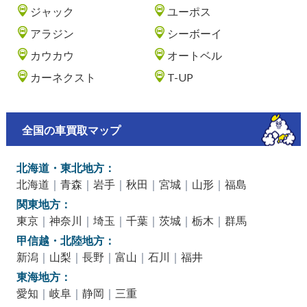
ジャック
ユーポス
アラジン
シーボーイ
カウカウ
オートベル
カーネクスト
T-UP
全国の車買取マップ
北海道・東北地方：
北海道
｜
青森
｜
岩手
｜
秋田
｜
宮城
｜
山形
｜
福島
関東地方：
東京
｜
神奈川
｜
埼玉
｜
千葉
｜
茨城
｜
栃木
｜
群馬
甲信越・北陸地方：
新潟
｜
山梨
｜
長野
｜
富山
｜
石川
｜
福井
東海地方：
愛知
｜
岐阜
｜
静岡
｜
三重