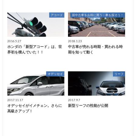
アコード
新中古車をお得に買う：車を探そう！
2016.5.27
2018.1.23
ホンダの「新型アコード」は、世
中古車が売れる時期・買われる時
界初を積んでいた！！
期を知って動く
オデッセイ
リーフ
2017.11.17
2017.9.7
オデッセイがイメチェン。さらに
新型リーフの性能が公開
高級さアップ！