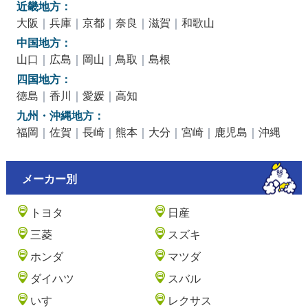
近畿地方：
大阪
｜
兵庫
｜
京都
｜
奈良
｜
滋賀
｜
和歌山
中国地方：
山口
｜
広島
｜
岡山
｜
鳥取
｜
島根
四国地方：
徳島
｜
香川
｜
愛媛
｜
高知
九州・沖縄地方：
福岡
｜
佐賀
｜
長崎
｜
熊本
｜
大分
｜
宮崎
｜
鹿児島
｜
沖縄
メーカー別
トヨタ
日産
三菱
スズキ
ホンダ
マツダ
ダイハツ
スバル
いすゞ
レクサス