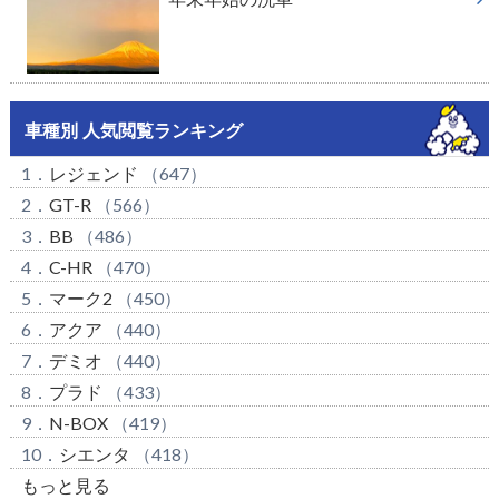
車種別 人気閲覧ランキング
1．
レジェンド
（647）
2．
GT-R
（566）
3．
BB
（486）
4．
C-HR
（470）
5．
マーク2
（450）
6．
アクア
（440）
7．
デミオ
（440）
8．
プラド
（433）
9．
N-BOX
（419）
10．
シエンタ
（418）
もっと見る