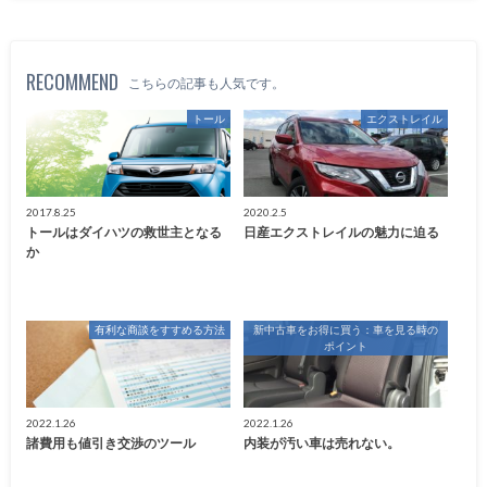
RECOMMEND
こちらの記事も人気です。
トール
エクストレイル
2017.8.25
2020.2.5
トールはダイハツの救世主となる
日産エクストレイルの魅力に迫る
か
有利な商談をすすめる方法
新中古車をお得に買う：車を見る時の
ポイント
2022.1.26
2022.1.26
諸費用も値引き交渉のツール
内装が汚い車は売れない。