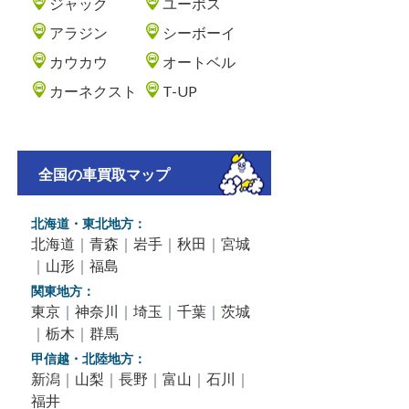
ジャック
ユーポス
アラジン
シーボーイ
カウカウ
オートベル
カーネクスト
T-UP
全国の車買取マップ
北海道・東北地方：
北海道
｜
青森
｜
岩手
｜
秋田
｜
宮城
｜
山形
｜
福島
関東地方：
東京
｜
神奈川
｜
埼玉
｜
千葉
｜
茨城
｜
栃木
｜
群馬
甲信越・北陸地方：
新潟
｜
山梨
｜
長野
｜
富山
｜
石川
｜
福井