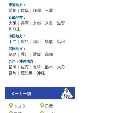
東海地方：
愛知
｜
岐阜
｜
静岡
｜
三重
近畿地方：
大阪
｜
兵庫
｜
京都
｜
奈良
｜
滋賀
｜
和歌山
中国地方：
山口
｜
広島
｜
岡山
｜
鳥取
｜
島根
四国地方：
徳島
｜
香川
｜
愛媛
｜
高知
九州・沖縄地方：
福岡
｜
佐賀
｜
長崎
｜
熊本
｜
大分
｜
宮崎
｜
鹿児島
｜
沖縄
メーカー別
トヨタ
日産