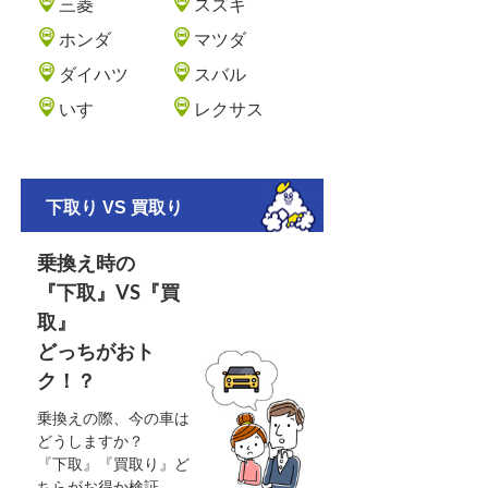
三菱
スズキ
ホンダ
マツダ
ダイハツ
スバル
いすゞ
レクサス
下取り VS 買取り
乗換え時の
『下取』VS『買
取』
どっちがおト
ク！？
乗換えの際、今の車は
どうしますか？
『下取』『買取り』ど
ちらがお得か検証。