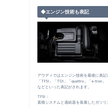
◆エンジン技術も表記
アウディではエンジン技術を最後に表記
「TFSI」「TDI」「quattro」「e-tron」
などといった表記がされます。
TFSI：
直噴システムと過給器を装着したガソリ