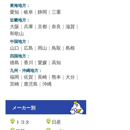
東海地方：
愛知
｜
岐阜
｜
静岡
｜
三重
近畿地方：
大阪
｜
兵庫
｜
京都
｜
奈良
｜
滋賀
｜
和歌山
中国地方：
山口
｜
広島
｜
岡山
｜
鳥取
｜
島根
四国地方：
徳島
｜
香川
｜
愛媛
｜
高知
九州・沖縄地方：
福岡
｜
佐賀
｜
長崎
｜
熊本
｜
大分
｜
宮崎
｜
鹿児島
｜
沖縄
メーカー別
トヨタ
日産