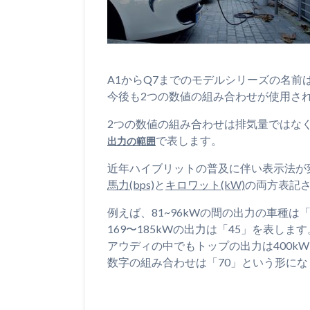
A1からQ7までのモデルシリーズの名前
今後も2つの数値の組み合わせが使用さ
2つの数値の組み合わせは排気量ではな
で表します。
出力の範囲
近年ハイブリットの普及に伴い表示法が
馬力(bps)
と
キロワット(kW)
の両方表記
例えば、81~96kWの間の出力の車種は「
169〜185kWの出力は「45」を表します
アウディの中でもトップの出力は400k
数字の組み合わせは「70」という形にな