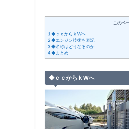
このペ
1
◆ｃｃからｋWへ
2
◆エンジン技術も表記
3
◆名称はどうなるのか
4
◆まとめ
◆ｃｃからｋWへ