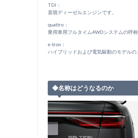
TDI：
直噴ディーゼルエンジンです。
quattro：
乗用車用フルタイム4WDシステムの呼
e-tron：
ハイブリッドおよび電気駆動のモデルの
◆名称はどうなるのか