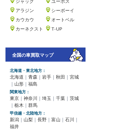
ジャック
ユーポス
アラジン
シーボーイ
カウカウ
オートベル
カーネクスト
T-UP
全国の車買取マップ
北海道・東北地方：
北海道
｜
青森
｜
岩手
｜
秋田
｜
宮城
｜
山形
｜
福島
関東地方：
東京
｜
神奈川
｜
埼玉
｜
千葉
｜
茨城
｜
栃木
｜
群馬
甲信越・北陸地方：
新潟
｜
山梨
｜
長野
｜
富山
｜
石川
｜
福井