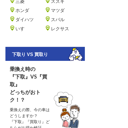
三菱
スズキ
ホンダ
マツダ
ダイハツ
スバル
いすゞ
レクサス
下取り VS 買取り
乗換え時の
『下取』VS『買
取』
どっちがおト
ク！？
乗換えの際、今の車は
どうしますか？
『下取』『買取り』ど
ちらがお得か検証。