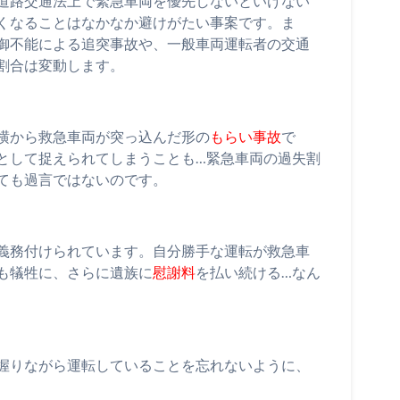
道路交通法上で緊急車両を優先しないといけない
くなることはなかなか避けがたい事案です。ま
御不能による追突事故や、一般車両運転者の交通
割合は変動します。
横から救急車両が突っ込んだ形の
もらい事故
で
として捉えられてしまうことも…緊急車両の過失割
ても過言ではないのです。
義務付けられています。自分勝手な運転が救急車
も犠牲に、さらに遺族に
慰謝料
を払い続ける…なん
握りながら運転していることを忘れないように、