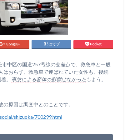
Google+
はてブ
Pocket
、浜松市中区の国道257号線の交差点で、救急車と一般
人はおらず、救急車で運ばれていた女性も、後続
到着。
事故による容体の影響はなかった
もよう。
故の原因は調査中とのことです。
/social/shizuoka/700299.html