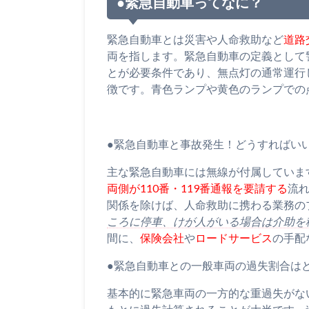
●緊急自動車ってなに？
緊急自動車とは災害や人命救助など
道路
両を指します。緊急自動車の定義として
とが必要条件であり、無点灯の通常運行
徴です。青色ランプや黄色のランプでの
●緊急自動車と事故発生！どうすればい
主な緊急自動車には無線が付属していま
両側が110番・119番通報を要請する
流
関係を除けば、人命救助に携わる業務の
ころに停車、けが人がいる場合は介助を
間に、
保険会社
や
ロードサービス
の手配
●緊急自動車との一般車両の過失割合は
基本的に緊急車両の一方的な重過失がな