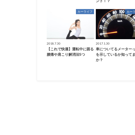
ント！？
カーライフ
カー
2018.7.30
2017.1.30
【これで快適】運転中に困る
車についてるメーター
腰痛や肩こり解消法5つ
を示しているか知って
か？