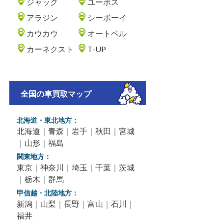
ジャック
ユーポス
アラジン
シーボーイ
カウカウ
オートベル
カーネクスト
T-UP
全国の車買取マップ
北海道・東北地方：
北海道
｜
青森
｜
岩手
｜
秋田
｜
宮城
｜
山形
｜
福島
関東地方：
東京
｜
神奈川
｜
埼玉
｜
千葉
｜
茨城
｜
栃木
｜
群馬
甲信越・北陸地方：
新潟
｜
山梨
｜
長野
｜
富山
｜
石川
｜
福井