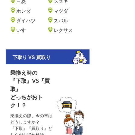
三菱
スズキ
ホンダ
マツダ
ダイハツ
スバル
いすゞ
レクサス
下取り VS 買取り
乗換え時の
『下取』VS『買
取』
どっちがおト
ク！？
乗換えの際、今の車は
どうしますか？
『下取』『買取り』ど
ちらがお得か検証。