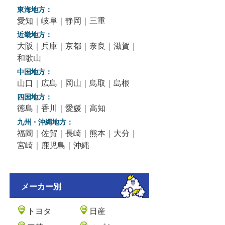
東海地方：
愛知
｜
岐阜
｜
静岡
｜
三重
近畿地方：
大阪
｜
兵庫
｜
京都
｜
奈良
｜
滋賀
｜
和歌山
中国地方：
山口
｜
広島
｜
岡山
｜
鳥取
｜
島根
四国地方：
徳島
｜
香川
｜
愛媛
｜
高知
九州・沖縄地方：
福岡
｜
佐賀
｜
長崎
｜
熊本
｜
大分
｜
宮崎
｜
鹿児島
｜
沖縄
メーカー別
トヨタ
日産