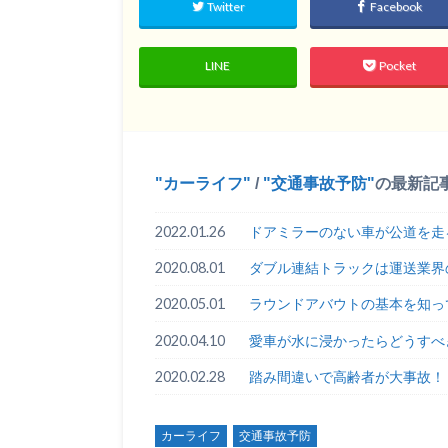
Twitter
Facebook
LINE
Pocket
カーライフ
/
交通事故予防
の最新記
2022.01.26
ドアミラーのない車が公道を走
2020.08.01
ダブル連結トラックは運送業界
2020.05.01
ラウンドアバウトの基本を知っ
2020.04.10
愛車が水に浸かったらどうすべ
2020.02.28
踏み間違いで高齢者が大事故！
カーライフ
交通事故予防