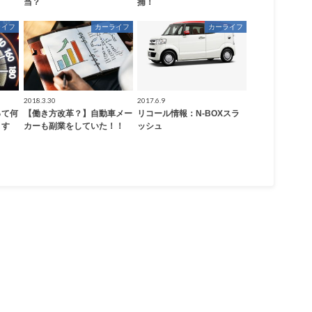
当？
捕！
ライフ
カーライフ
カーライフ
2018.3.30
2017.6.9
って何
【働き方改革？】自動車メー
リコール情報：N-BOXスラ
ます
カーも副業をしていた！！
ッシュ