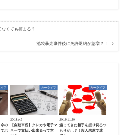
てなくても捕まる？
池袋暴走事件後に免許返納が急増？！
ライフ
カーライフ
カーライフ
2018.6.5
2019.11.20
：今の
【自動車税】クレカや電子マ
煽ってきた相手を振り切るつ
ってホ
ネーで支払い出来るって本
もりが…？！殺人未遂で逮