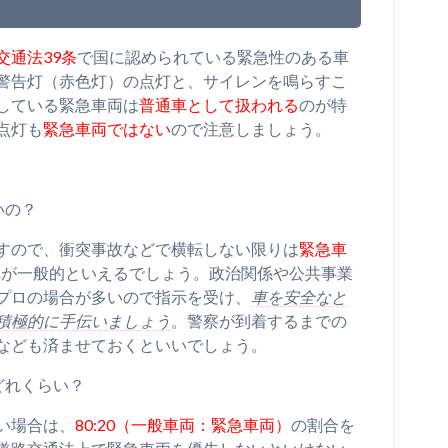
交通法39条
で国に認められている緊急性のある車
警告灯（赤色灯）の点灯と、サイレンを鳴らすこ
している緊急車両は
普通車として扱われる
のが特
点灯も
緊急車両ではない
ので注意しましょう。
いの？
すので、衝突事故などで横転しない限りは
緊急車
れが一般的といえるでしょう。政治関係や公共事業
プロの場合が多いので指示を受け、
車を安全なと
積極的に手伝いましょう
。警察が到着するまでの
なども済ませておくといいでしょう。
どれくらい？
い場合は、
80:20（一般車両：緊急車両）
の割合を