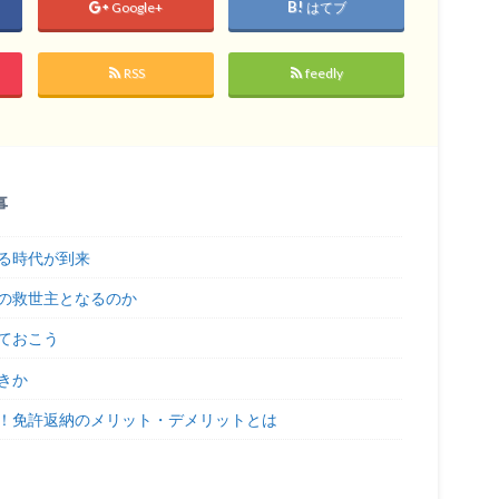
Google+
はてブ
RSS
feedly
事
る時代が到来
の救世主となるのか
ておこう
きか
！免許返納のメリット・デメリットとは