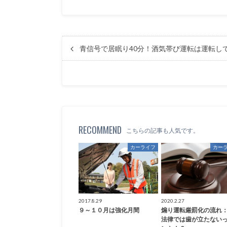
青信号で居眠り40分！酒気帯び運転は運転し
RECOMMEND
こちらの記事も人気です。
カーライフ
カー
2017.8.29
2020.2.27
９～１０月は強化月間
煽り運転厳罰化の流れ
法律では歯が立たない