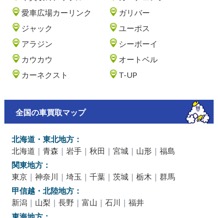
愛車広場カーリンク
ガリバー
ジャック
ユーポス
アラジン
シーボーイ
カウカウ
オートベル
カーネクスト
T-UP
全国の車買取マップ
北海道・東北地方：
北海道
｜
青森
｜
岩手
｜
秋田
｜
宮城
｜
山形
｜
福島
関東地方：
東京
｜
神奈川
｜
埼玉
｜
千葉
｜
茨城
｜
栃木
｜
群馬
甲信越・北陸地方：
新潟
｜
山梨
｜
長野
｜
富山
｜
石川
｜
福井
東海地方：