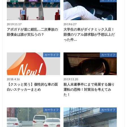
2019.11.17
2019.6.27
アボガドが道に錯乱…二次事故の
大学生の車がダイナミック入店！
賠償金は誰が支払うの？
賠償のリアル請求額が予想以上だ
った件…
カーライフ
カーライフ
2018.4.16
2019.11.20
【クスッと笑う】個性的な車の面
殺人未遂事件にまで発展する煽り
白いステッカーまとめ
運転の恐怖！対策法を考えてみ
た！
カーライフ
カーライフ