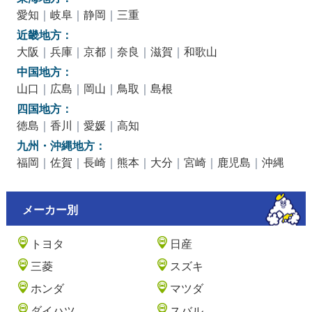
愛知
｜
岐阜
｜
静岡
｜
三重
近畿地方：
大阪
｜
兵庫
｜
京都
｜
奈良
｜
滋賀
｜
和歌山
中国地方：
山口
｜
広島
｜
岡山
｜
鳥取
｜
島根
四国地方：
徳島
｜
香川
｜
愛媛
｜
高知
九州・沖縄地方：
福岡
｜
佐賀
｜
長崎
｜
熊本
｜
大分
｜
宮崎
｜
鹿児島
｜
沖縄
メーカー別
トヨタ
日産
三菱
スズキ
ホンダ
マツダ
ダイハツ
スバル