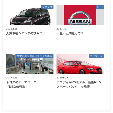
シエンタ
GT-R
2022.1.26
2017.10.4
人気車種シエンタのひみつ
日産不正問題って？
新中古車をお得に買う：基本編
カーライフ
2017.5.26
2019.8.27
トヨタのテーマパーク
アウディがRSモデル「新型RS 5
「MEGAWEB」
スポーツバック」を発表