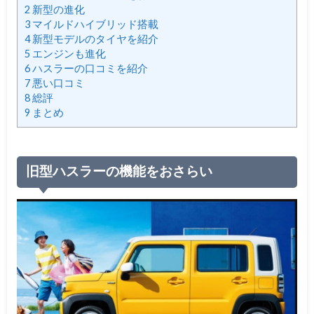
2
新型の進化
3
マイルドハイブリッド搭載
4
新型モデルのタイヤを紹介
5
エンジンも進化
6
ハスラーの口コミを紹介
7
悪い口コミ
8
総評
9
まとめ
旧型ハスラーの機能をおさらい