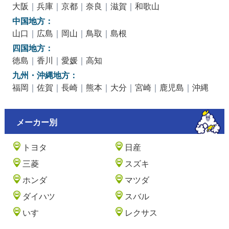
大阪
｜
兵庫
｜
京都
｜
奈良
｜
滋賀
｜
和歌山
中国地方：
山口
｜
広島
｜
岡山
｜
鳥取
｜
島根
四国地方：
徳島
｜
香川
｜
愛媛
｜
高知
九州・沖縄地方：
福岡
｜
佐賀
｜
長崎
｜
熊本
｜
大分
｜
宮崎
｜
鹿児島
｜
沖縄
メーカー別
トヨタ
日産
三菱
スズキ
ホンダ
マツダ
ダイハツ
スバル
いすゞ
レクサス