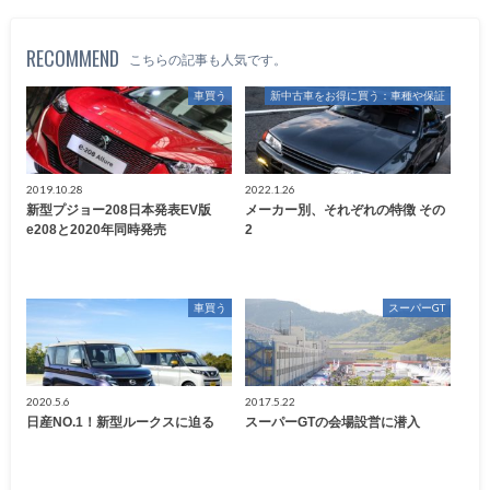
RECOMMEND
こちらの記事も人気です。
車買う
新中古車をお得に買う：車種や保証
2019.10.28
2022.1.26
新型プジョー208日本発表EV版
メーカー別、それぞれの特徴 その
e208と2020年同時発売
2
車買う
スーパーGT
2020.5.6
2017.5.22
日産NO.1！新型ルークスに迫る
スーパーGTの会場設営に潜入