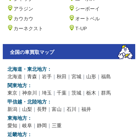
アラジン
シーボーイ
カウカウ
オートベル
カーネクスト
T-UP
全国の車買取マップ
北海道・東北地方：
北海道
｜
青森
｜
岩手
｜
秋田
｜
宮城
｜
山形
｜
福島
関東地方：
東京
｜
神奈川
｜
埼玉
｜
千葉
｜
茨城
｜
栃木
｜
群馬
甲信越・北陸地方：
新潟
｜
山梨
｜
長野
｜
富山
｜
石川
｜
福井
東海地方：
愛知
｜
岐阜
｜
静岡
｜
三重
近畿地方：