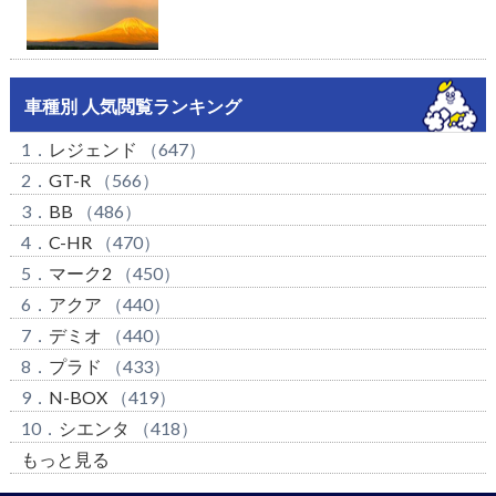
車種別 人気閲覧ランキング
1．
レジェンド
（647）
2．
GT-R
（566）
3．
BB
（486）
4．
C-HR
（470）
5．
マーク2
（450）
6．
アクア
（440）
7．
デミオ
（440）
8．
プラド
（433）
9．
N-BOX
（419）
10．
シエンタ
（418）
もっと見る