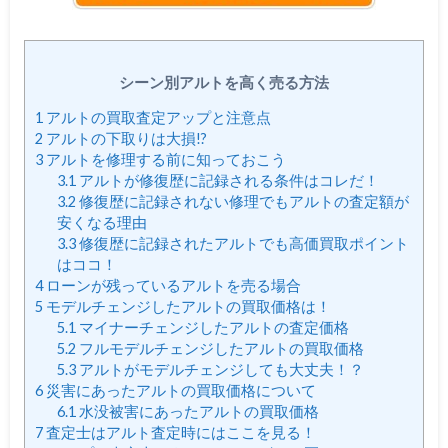
シーン別アルトを高く売る方法
1
アルトの買取査定アップと注意点
2
アルトの下取りは大損!?
3
アルトを修理する前に知っておこう
3.1
アルトが修復歴に記録される条件はコレだ！
3.2
修復歴に記録されない修理でもアルトの査定額が
安くなる理由
3.3
修復歴に記録されたアルトでも高価買取ポイント
はココ！
4
ローンが残っているアルトを売る場合
5
モデルチェンジしたアルトの買取価格は！
5.1
マイナーチェンジしたアルトの査定価格
5.2
フルモデルチェンジしたアルトの買取価格
5.3
アルトがモデルチェンジしても大丈夫！？
6
災害にあったアルトの買取価格について
6.1
水没被害にあったアルトの買取価格
7
査定士はアルト査定時にはここを見る！