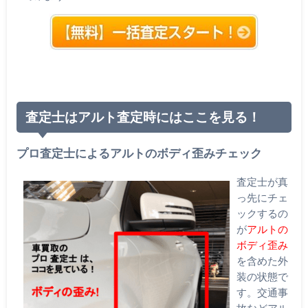
査定士はアルト査定時にはここを見る！
プロ査定士によるアルトのボディ歪みチェック
査定士が真
っ先にチェ
ックするの
が
アルトの
ボディ歪み
を含めた外
装の状態で
す。交通事
故などアル