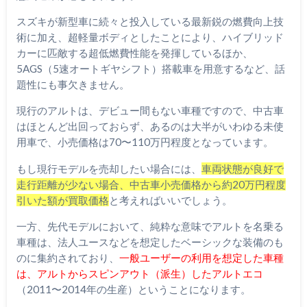
スズキが新型車に続々と投入している最新鋭の燃費向上技
術に加え、超軽量ボディとしたことにより、ハイブリッド
カーに匹敵する超低燃費性能を発揮しているほか、
5AGS（5速オートギヤシフト）搭載車を用意するなど、話
題性にも事欠きません。
現行のアルトは、デビュー間もない車種ですので、中古車
はほとんど出回っておらず、あるのは大半がいわゆる未使
用車で、小売価格は70〜110万円程度となっています。
もし現行モデルを売却したい場合には、
車両状態が良好で
走行距離が少ない場合、中古車小売価格から約20万円程度
引いた額が買取価格
と考えればいいでしょう。
一方、先代モデルにおいて、純粋な意味でアルトを名乗る
車種は、法人ユースなどを想定したベーシックな装備のも
のに集約されており、
一般ユーザーの利用を想定した車種
は、アルトからスピンアウト（派生）したアルトエコ
（2011〜2014年の生産）ということになります。