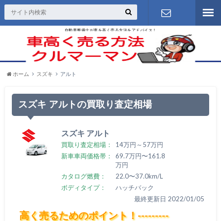
自動車整備士が車を高く売る方法をアドバイス！
お問い合わ
せ
ホーム
スズキ
アルト
スズキ アルトの買取り査定相場
スズキ アルト
買取り査定相場：
14万円～57万円
新車車両価格帯：
69.7万円〜161.8
万円
カタログ燃費：
22.0〜37.0km/L
ボディタイプ：
ハッチバック
最終更新日 2022/01/05
高く売るためのポイント！---------