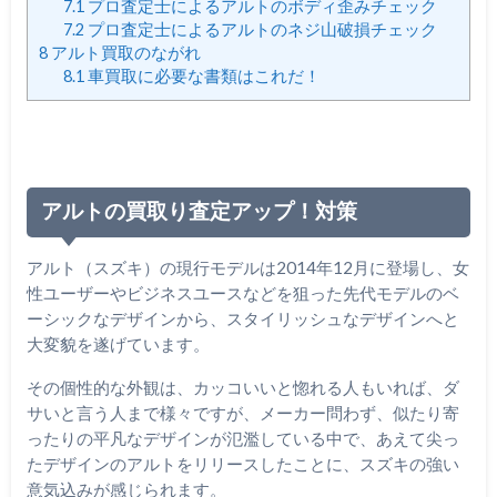
7.1
プロ査定士によるアルトのボディ歪みチェック
7.2
プロ査定士によるアルトのネジ山破損チェック
8
アルト買取のながれ
8.1
車買取に必要な書類はこれだ！
アルトの買取り査定アップ！対策
アルト（スズキ）の現行モデルは2014年12月に登場し、女
性ユーザーやビジネスユースなどを狙った先代モデルのベ
ーシックなデザインから、スタイリッシュなデザインへと
大変貌を遂げています。
その個性的な外観は、カッコいいと惚れる人もいれば、ダ
サいと言う人まで様々ですが、メーカー問わず、似たり寄
ったりの平凡なデザインが氾濫している中で、あえて尖っ
たデザインのアルトをリリースしたことに、スズキの強い
意気込みが感じられます。