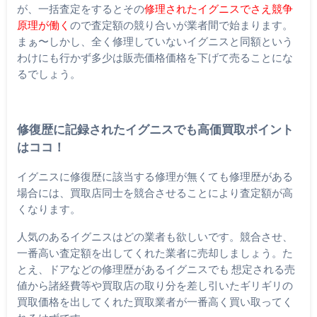
が、一括査定をするとその
修理されたイグニスでさえ競争
原理が働く
ので査定額の競り合いが業者間で始まります。
まぁ〜しかし、全く修理していないイグニスと同額という
わけにも行かず多少は販売価格価格を下げて売ることにな
るでしょう。
修復歴に記録されたイグニスでも高価買取ポイント
はココ！
イグニスに修復歴に該当する修理が無くても修理歴がある
場合には、買取店同士を競合させることにより査定額が高
くなります。
人気のあるイグニスはどの業者も欲しいです。競合させ、
一番高い査定額を出してくれた業者に売却しましょう。た
とえ、ドアなどの修理歴があるイグニスでも 想定される売
値から諸経費等や買取店の取り分を差し引いたギリギリの
買取価格を出してくれた買取業者が一番高く買い取ってく