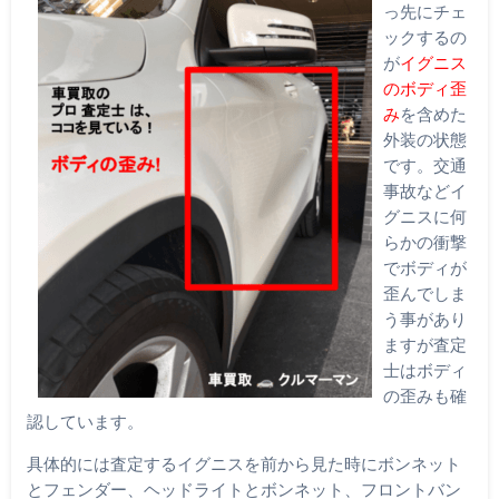
っ先にチェ
ックするの
が
イグニス
のボディ歪
み
を含めた
外装の状態
です。交通
事故などイ
グニスに何
らかの衝撃
でボディが
歪んでしま
う事があり
ますが査定
士はボディ
の歪みも確
認しています。
具体的には査定するイグニスを前から見た時にボンネット
とフェンダー、ヘッドライトとボンネット、フロントバン