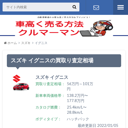
自動車整備士が車を高く売る方法をアドバイス！
お問い合わ
せ
ホーム
スズキ
イグニス
スズキ イグニスの買取り査定相場
スズキ イグニス
買取り査定相場：
56万円～101万
円
新車車両価格帯：
138.2万円〜
177.8万円
カタログ燃費：
25.4km/L〜
28.8km/L
ボディタイプ：
ハッチバック
最終更新日 2022/01/05