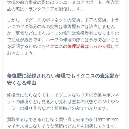
大抵の前方事故の際にはラジエータコアサポート、後方事
故の際はトランクフロアが損傷します。
しかし、イグニスのボンネットの交換、ドアの交換、トラ
ンクのフタ部分のみの交換は修復歴有には該当しません
が、落雪などによるルーフの修理は修復歴有になりますの
で注意が必要です。ルーフの修理の際には事故でないこと
を証明するためにも
イグニスの修理記録はしっかり残して
おきましょう。
修復歴に記録されない修理でもイグニスの査定額が
安くなる理由
修復歴にならなくても、イグニスならドアの交換やボンネ
ットの修理などは見る人が見れば塗装の状態やネジ山やシ
ーラーの盛り具合などで新車時との差でわかります。
買取業者はできるだけ安く買い高く売るのが目的ですので
マイナス点になりそうな箇所はどんどん指摘してきます。