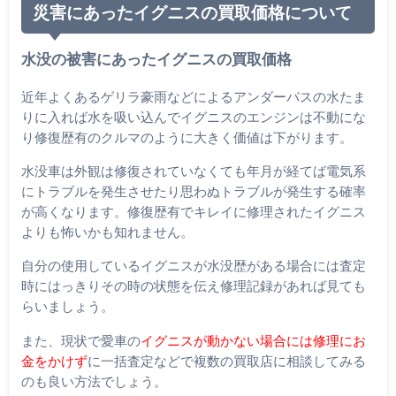
災害にあったイグニスの買取価格について
水没の被害にあったイグニスの買取価格
近年よくあるゲリラ豪雨などによるアンダーパスの水たま
りに入れば水を吸い込んでイグニスのエンジンは不動にな
り修復歴有のクルマのように大きく価値は下がります。
水没車は外観は修復されていなくても年月が経てば電気系
にトラブルを発生させたり思わぬトラブルが発生する確率
が高くなります。修復歴有でキレイに修理されたイグニス
よりも怖いかも知れません。
自分の使用しているイグニスが水没歴がある場合には査定
時にはっきりその時の状態を伝え修理記録があれば見ても
らいましょう。
また、現状で愛車の
イグニスが動かない場合には修理にお
金をかけず
に一括査定などで複数の買取店に相談してみる
のも良い方法でしょう。