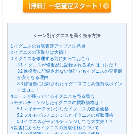
シーン別イグニスを高く売る方法
1
イグニスの買取査定アップと注意点
2
イグニスの下取りは大損!?
3
イグニスを修理する前に知っておこう
3.1
イグニスが修復歴に記録される条件はコレだ！
3.2
修復歴に記録されない修理でもイグニスの査定額
が安くなる理由
3.3
修復歴に記録されたイグニスでも高価買取ポイン
トはココ！
4
ローンが残っているイグニスを売る場合
5
モデルチェンジしたイグニスの買取価格は！
5.1
マイナーチェンジしたイグニスの査定価格
5.2
フルモデルチェンジしたイグニスの買取価格
5.3
イグニスがモデルチェンジしても大丈夫！？
6
災害にあったイグニスの買取価格について
6.1
水没被害にあったイグニスの買取価格