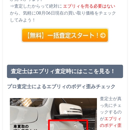
⇒査定したからって絶対に
エブリィを売る必要はない
から、気軽に08月06日現在の買い取り価格をチェック
してみよう！
査定士はエブリィ査定時にはここを見る！
プロ査定士によるエブリィのボディ歪みチェック
査定士が真
っ先にチェ
ックするの
が
エブリィ
のボディ歪