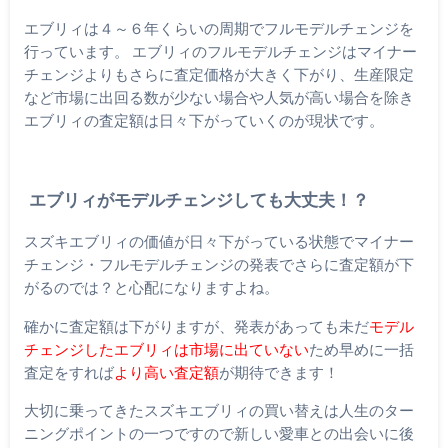
エブリィは４～６年くらいの周期でフルモデルチェンジを
行っています。 エブリィのフルモデルチェンジはマイナー
チェンジよりもさらに査定価格が大きく下がり、生産限定
など市場に出回る数が少ない場合や人気が高い場合を除き
エブリィの査定額は日々下がっていくのが現状です。
エブリィがモデルチェンジしても大丈夫！？
スズキエブリィの価値が日々下がっている状態でマイナー
チェンジ・フルモデルチェンジの発表でさらに査定額が下
がるのでは？と心配になりますよね。
確かに査定額は下がりますが、発表があっても未だ
モデル
チェンジしたエブリィは市場に出ていない
ため早めに一括
査定をすれば
より高い査定額
が期待できます！
大切に乗ってきたスズキエブリィの買い替えは人生のター
ニングポイントの一つですので新しい愛車との出会いに後