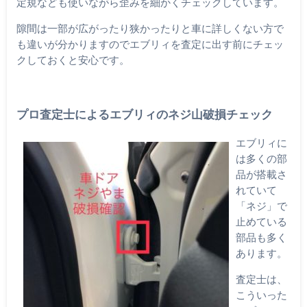
定規なども使いながら歪みを細かくチェックしています。
隙間は一部が広がったり狭かったりと車に詳しくない方で
も違いが分かりますのでエブリィを査定に出す前にチェッ
クしておくと安心です。
プロ査定士によるエブリィのネジ山破損チェック
エブリィに
は多くの部
品が搭載さ
れていて
「ネジ」で
止めている
部品も多く
あります。
査定士は、
こういった