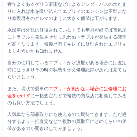
近年よくあるゲリラ豪雨などによるアンダーパスの水たま
りに入れば水を吸い込んでエブリィのエンジンは不動にな
り修復歴有のクルマのように大きく価値は下がります。
水没車は外観は修復されていなくても年月が経てば電気系
にトラブルを発生させたり思わぬトラブルが発生する確率
が高くなります。修復歴有でキレイに修理されたエブリィ
よりも怖いかも知れません。
自分の使用しているエブリィが水没歴がある場合には査定
時にはっきりその時の状態を伝え修理記録があれば見ても
らいましょう。
また、現状で愛車の
エブリィが動かない場合には修理にお
金をかけず
に一括査定などで複数の買取店に相談してみる
のも良い方法でしょう。
人気車なら部品取りにも使えるので期待できます。ただ処
分するより一括査定などで複数の買取店にどのくらいの価
値があるのか聞き出してみましょう。