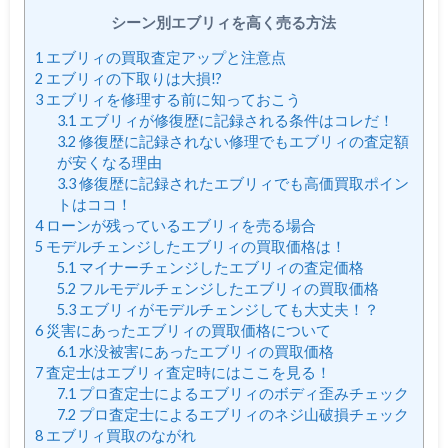
シーン別エブリィを高く売る方法
1
エブリィの買取査定アップと注意点
2
エブリィの下取りは大損!?
3
エブリィを修理する前に知っておこう
3.1
エブリィが修復歴に記録される条件はコレだ！
3.2
修復歴に記録されない修理でもエブリィの査定額
が安くなる理由
3.3
修復歴に記録されたエブリィでも高価買取ポイン
トはココ！
4
ローンが残っているエブリィを売る場合
5
モデルチェンジしたエブリィの買取価格は！
5.1
マイナーチェンジしたエブリィの査定価格
5.2
フルモデルチェンジしたエブリィの買取価格
5.3
エブリィがモデルチェンジしても大丈夫！？
6
災害にあったエブリィの買取価格について
6.1
水没被害にあったエブリィの買取価格
7
査定士はエブリィ査定時にはここを見る！
7.1
プロ査定士によるエブリィのボディ歪みチェック
7.2
プロ査定士によるエブリィのネジ山破損チェック
8
エブリィ買取のながれ