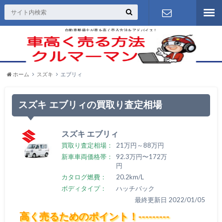
自動車整備士が車を高く売る方法をアドバイス！
お問い合わ
せ
ホーム
スズキ
エブリィ
スズキ エブリィの買取り査定相場
スズキ エブリィ
買取り査定相場：
21万円～88万円
新車車両価格帯：
92.3万円〜172万
円
カタログ燃費：
20.2km/L
ボディタイプ：
ハッチバック
最終更新日 2022/01/05
高く売るためのポイント！---------