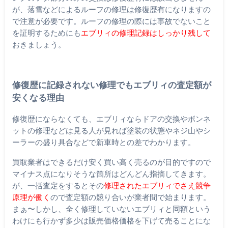
が、落雪などによるルーフの修理は修復歴有になりますの
で注意が必要です。ルーフの修理の際には事故でないこと
を証明するためにも
エブリィの修理記録はしっかり残して
おきましょう。
修復歴に記録されない修理でもエブリィの査定額が
安くなる理由
修復歴にならなくても、エブリィならドアの交換やボンネ
ットの修理などは見る人が見れば塗装の状態やネジ山やシ
ーラーの盛り具合などで新車時との差でわかります。
買取業者はできるだけ安く買い高く売るのが目的ですので
マイナス点になりそうな箇所はどんどん指摘してきます。
が、一括査定をするとその
修理されたエブリィでさえ競争
原理が働く
ので査定額の競り合いが業者間で始まります。
まぁ〜しかし、全く修理していないエブリィと同額という
わけにも行かず多少は販売価格価格を下げて売ることにな