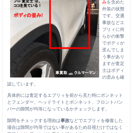
み
を含めた
外装の状態
です。交通
事故などエ
ブリィに何
らかの衝撃
でボディが
歪んでしま
う事があり
ますが査定
士はボディ
の歪みも確
認しています。
具体的には査定するエブリィを前から見た時にボンネット
とフェンダー、ヘッドライトとボンネット、フロントバン
パーの隙間が均等になっているかチェックします。
隙間をチェックする理由は
事故
などでエブリィを修復した
場合は隙間が均等ではない事があるため目視だけではなく