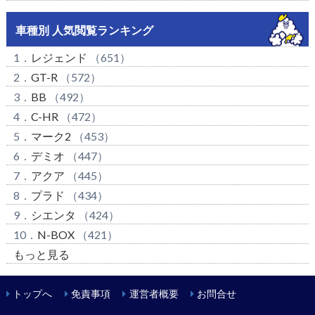
車種別 人気閲覧ランキング
1．
レジェンド
（651）
2．
GT-R
（572）
3．
BB
（492）
4．
C-HR
（472）
5．
マーク2
（453）
6．
デミオ
（447）
7．
アクア
（445）
8．
プラド
（434）
9．
シエンタ
（424）
10．
N-BOX
（421）
もっと見る
トップへ
免責事項
運営者概要
お問合せ