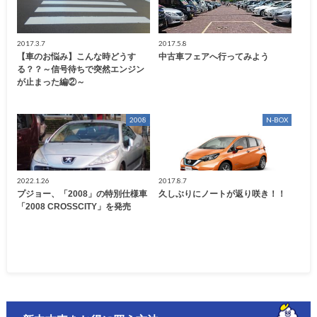
2017.3.7
2017.5.8
【車のお悩み】こんな時どうす
中古車フェアへ行ってみよう
る？？～信号待ちで突然エンジン
が止まった編②～
2008
N-BOX
2022.1.26
2017.8.7
プジョー、「2008」の特別仕様車
久しぶりにノートが返り咲き！！
「2008 CROSSCITY」を発売