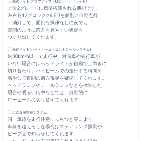
〇
先進ライト(アダプティブ・LED・ヘッドライト)
上位2グレードに標準搭載される機能です。
左右各12ブロックのLEDを個別に自動点灯
・消灯して、面倒な操作なしに夜でも
昼間のように前方を見やすい状況を
つくり出してくれます。
〇
先進ライト(ハイ・ビーム・コントロールシステム)
約30km/h以上で走行中、対向車や先行車が
いない場合にはヘッドライトが自動で上向きに
切り替わり、ハイビームでの走行する時間を
増やして夜間の前方視界を確保してくれます。
ヘッドランプやテールランプなどを検知した
場合や明るい街中などでは、自動的に
ロービームに切り替えてくれます。
〇
車線逸脱警報システム
同一車線を走行注意にふらつき等により
車線を超えそうな場合はステアリング振動や
ビープ音で知らせしてくれます。
また、右または左の車線を超えそうな場合、