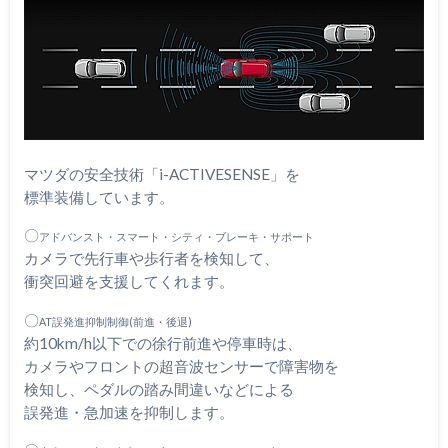
マツダの安全技術「i-ACTIVESENSE」を
標準装備しています。
〇
アドバンスト・スマート・シティ・ブレーキ・サポート
カメラで先行車や歩行者を検知して、
衝突回避を支援してくれます。
〇
AT誤発進抑制制御(前進・後退)
約10km/h以下での徐行前進や停車時は、
カメラやフロントの超音波センサーで障害物を
検知し、ペダルの踏み間違いなどによる
誤発進・急加速を抑制します。