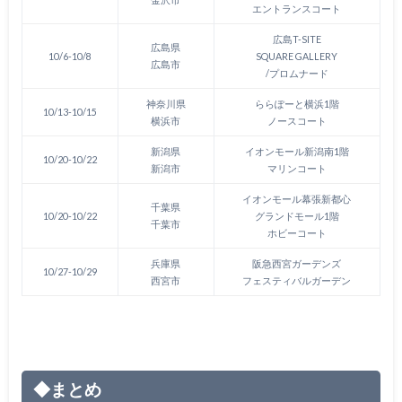
エントランスコート
広島T-SITE
広島県
10/6-10/8
SQUARE GALLERY
広島市
/プロムナード
神奈川県
ららぽーと横浜1階
10/13-10/15
横浜市
ノースコート
新潟県
イオンモール新潟南1階
10/20-10/22
新潟市
マリンコート
イオンモール幕張新都心
千葉県
10/20-10/22
グランドモール1階
千葉市
ホビーコート
兵庫県
阪急西宮ガーデンズ
10/27-10/29
西宮市
フェスティバルガーデン
◆まとめ