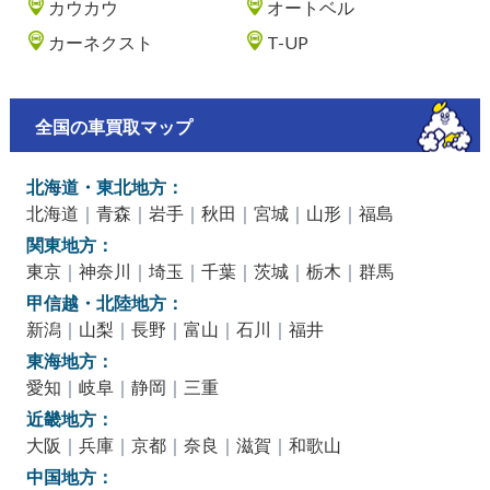
カウカウ
オートベル
カーネクスト
T-UP
全国の車買取マップ
北海道・東北地方：
北海道
｜
青森
｜
岩手
｜
秋田
｜
宮城
｜
山形
｜
福島
関東地方：
東京
｜
神奈川
｜
埼玉
｜
千葉
｜
茨城
｜
栃木
｜
群馬
甲信越・北陸地方：
新潟
｜
山梨
｜
長野
｜
富山
｜
石川
｜
福井
東海地方：
愛知
｜
岐阜
｜
静岡
｜
三重
近畿地方：
大阪
｜
兵庫
｜
京都
｜
奈良
｜
滋賀
｜
和歌山
中国地方：