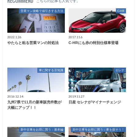
RECOMMEND
こちらの記事も人気です。
営業マン攻略で値引きする方法
C-HR
2022.1.26
2017.11.6
やたらと粘る営業マンの対処法
C-HRにも赤の特別仕様車登場
車に関する豆知識
セレナ
2016.12.14
2019.11.27
九州7県で11月の新車販売件数が
日産 セレナがマイナーチェンジ
大幅にアップ！！
新中古車をお得に買う：基本編
新中古車をお得に買う：車を探そう！