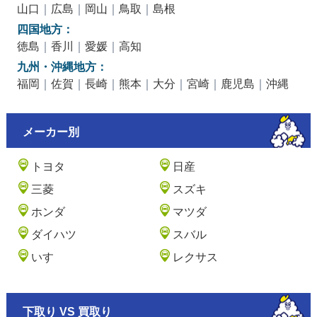
山口
｜
広島
｜
岡山
｜
鳥取
｜
島根
四国地方：
徳島
｜
香川
｜
愛媛
｜
高知
九州・沖縄地方：
福岡
｜
佐賀
｜
長崎
｜
熊本
｜
大分
｜
宮崎
｜
鹿児島
｜
沖縄
メーカー別
トヨタ
日産
三菱
スズキ
ホンダ
マツダ
ダイハツ
スバル
いすゞ
レクサス
下取り VS 買取り