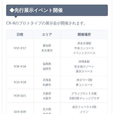
◆先行展示イベント開催
CX-8のプロトタイプの展示会が開催されます。
日程
エリア
開催場所
JR名古屋駅
愛知県
9/15-9/17
中央コンコース
名古屋市
イベントスペース
JR博多駅
福岡県
9/18-9/24
吹き抜けゾーン
福岡市
展示スペース
北海道
JRタワー1階
9/22-9/24
札幌市
東コンコース
大阪府
グランフロント大阪
9/29-10/1
大阪市
北館1階
ナレッジプラザ
金沢フォーラス1階
石川県
10/6-10/8
メイン
金沢市