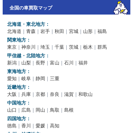
全国の車買取マップ
北海道・東北地方：
北海道
｜
青森
｜
岩手
｜
秋田
｜
宮城
｜
山形
｜
福島
関東地方：
東京
｜
神奈川
｜
埼玉
｜
千葉
｜
茨城
｜
栃木
｜
群馬
甲信越・北陸地方：
新潟
｜
山梨
｜
長野
｜
富山
｜
石川
｜
福井
東海地方：
愛知
｜
岐阜
｜
静岡
｜
三重
近畿地方：
大阪
｜
兵庫
｜
京都
｜
奈良
｜
滋賀
｜
和歌山
中国地方：
山口
｜
広島
｜
岡山
｜
鳥取
｜
島根
四国地方：
徳島
｜
香川
｜
愛媛
｜
高知