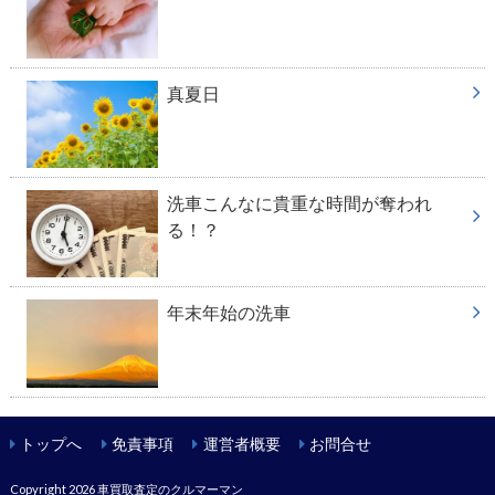
真夏日
洗車こんなに貴重な時間が奪われ
る！？
年末年始の洗車
トップへ
免責事項
運営者概要
お問合せ
Copyright 2026
車買取査定のクルマーマン