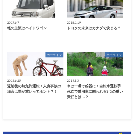
2017.6.7
2018.1.19
軽の主流はハイトワゴン
トヨタの未来はカナダで決まる？
カーライフ
カーライフ
2019.6.25
2019.8.3
返納後の無免許運転！人身事故の
車は一瞬で凶器に！自転車運転手
場合は罪が重いってホント？！
死亡で乗用車に問われる3つの重い
責任とは…？