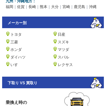
九州・沖縄地方：
福岡
｜
佐賀
｜
長崎
｜
熊本
｜
大分
｜
宮崎
｜
鹿児島
｜
沖縄
メーカー別
トヨタ
日産
三菱
スズキ
ホンダ
マツダ
ダイハツ
スバル
いすゞ
レクサス
下取り VS 買取り
乗換え時の