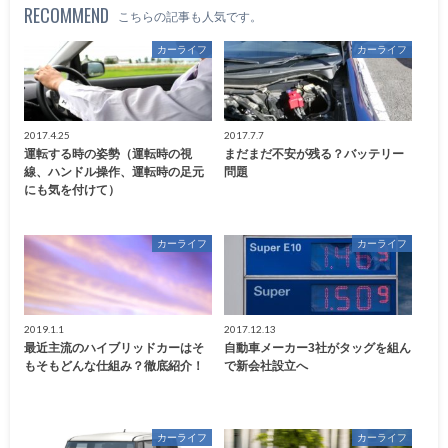
RECOMMEND
こちらの記事も人気です。
カーライフ
カーライフ
2017.4.25
2017.7.7
運転する時の姿勢（運転時の視
まだまだ不安が残る？バッテリー
線、ハンドル操作、運転時の足元
問題
にも気を付けて）
カーライフ
カーライフ
2019.1.1
2017.12.13
最近主流のハイブリッドカーはそ
自動車メーカー3社がタッグを組ん
もそもどんな仕組み？徹底紹介！
で新会社設立へ
カーライフ
カーライフ