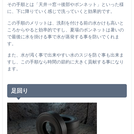
その手順とは「天井⇒窓⇒後部やボンネット」といった様
に、下に降りていく感じで洗っていくと効果的です。
この手順のメリットは、洗剤を付ける前の水かけも高いと
ころからやると効率的ですし、夏場のボンネットは暑いの
で最後に水を掛ける事で水が蒸発する事を防いでくれま
す。
また、水が渇く事で出来やすい水のスジを防ぐ事も出来ま
すし、この手順なら時間の節約に大きく貢献する事になり
ます。
足回り