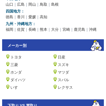
山口
｜
広島
｜
岡山
｜
鳥取
｜
島根
四国地方：
徳島
｜
香川
｜
愛媛
｜
高知
九州・沖縄地方：
福岡
｜
佐賀
｜
長崎
｜
熊本
｜
大分
｜
宮崎
｜
鹿児島
｜
沖縄
メーカー別
トヨタ
日産
三菱
スズキ
ホンダ
マツダ
ダイハツ
スバル
いすゞ
レクサス
下取り VS 買取り