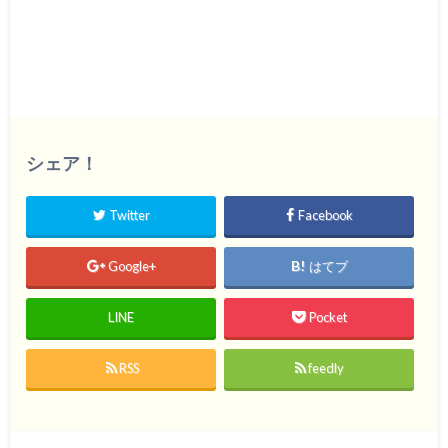
シェア！
Twitter
Facebook
Google+
はてブ
LINE
Pocket
RSS
feedly