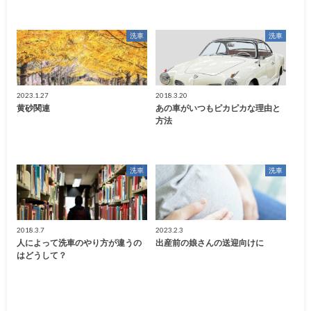
洗車
洗車
2023.1.27
2018.3.20
黄砂関連
あの車がいつもピカピカな理由と
方法
洗車
洗車
2018.3.7
2023.2.3
人によって洗車のやり方が違うの
出産前の娘さんの送迎向けに
はどうして？