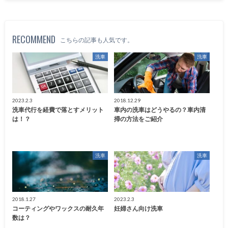
RECOMMEND
こちらの記事も人気です。
洗車
洗車
2023.2.3
2018.12.29
洗車代行を経費で落とすメリット
車内の洗車はどうやるの？車内清
は！？
掃の方法をご紹介
洗車
洗車
2018.1.27
2023.2.3
コーティングやワックスの耐久年
妊婦さん向け洗車
数は？