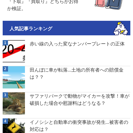
『下取』『買取り』どちらがお得
か検証。
人気記事ランキング
赤い線の入った変なナンバープレートの正体
田んぼに車が転落…土地の所有者への賠償金
は？？
サファリパークで動物がマイカーを攻撃！車が
破損した場合や慰謝料はどうなる？
イノシシと自動車の衝突事故が発生…被害者の
対応は？