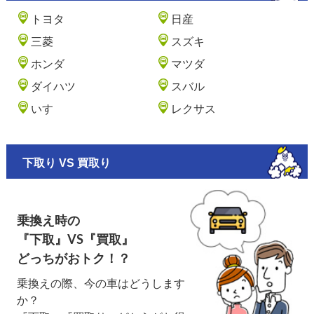
トヨタ
日産
三菱
スズキ
ホンダ
マツダ
ダイハツ
スバル
いすゞ
レクサス
下取り VS 買取り
乗換え時の
『下取』VS『買取』
どっちがおトク！？
乗換えの際、今の車はどうします
か？