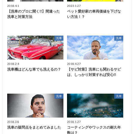
2018.4.1
2023.1.27
【洗車のプロに聞く!!】間違った
ペット愛好家の車両価値を下げな
洗車と対策方法
い方法！？
洗車
洗車
2018.2.4
2018.4.27
洗車機はどんな車でも洗えるの？
【サビ対策】洗車にも関わるサビ
は、しっかり対策すれば安心!!
洗車
洗車
2018.3.8
2018.1.27
洗車の疑問点をまとめてみました
コーティングやワックスの耐久年
数は？