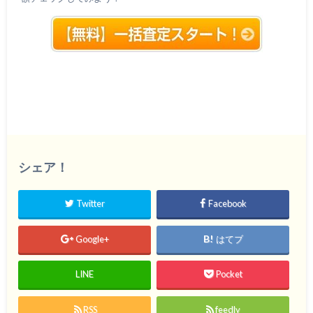
シェア！
Twitter
Facebook
Google+
はてブ
LINE
Pocket
RSS
feedly