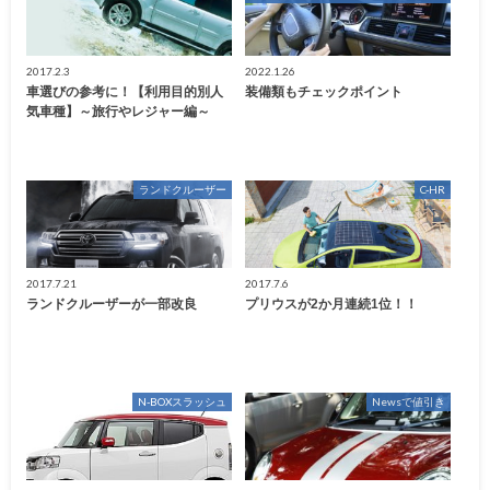
2017.2.3
2022.1.26
車選びの参考に！【利用目的別人
装備類もチェックポイント
気車種】～旅行やレジャー編～
ランドクルーザー
C-HR
2017.7.21
2017.7.6
ランドクルーザーが一部改良
プリウスが2か月連続1位！！
N-BOXスラッシュ
Newsで値引き