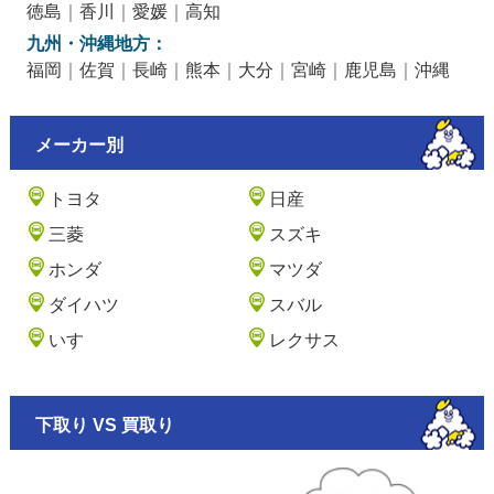
徳島
｜
香川
｜
愛媛
｜
高知
九州・沖縄地方：
福岡
｜
佐賀
｜
長崎
｜
熊本
｜
大分
｜
宮崎
｜
鹿児島
｜
沖縄
メーカー別
トヨタ
日産
三菱
スズキ
ホンダ
マツダ
ダイハツ
スバル
いすゞ
レクサス
下取り VS 買取り