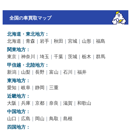
全国の車買取マップ
北海道・東北地方：
北海道
｜
青森
｜
岩手
｜
秋田
｜
宮城
｜
山形
｜
福島
関東地方：
東京
｜
神奈川
｜
埼玉
｜
千葉
｜
茨城
｜
栃木
｜
群馬
甲信越・北陸地方：
新潟
｜
山梨
｜
長野
｜
富山
｜
石川
｜
福井
東海地方：
愛知
｜
岐阜
｜
静岡
｜
三重
近畿地方：
大阪
｜
兵庫
｜
京都
｜
奈良
｜
滋賀
｜
和歌山
中国地方：
山口
｜
広島
｜
岡山
｜
鳥取
｜
島根
四国地方：