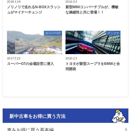
2018.1.24
2016.3.3
ノリノリで走れるN-BOXスラッシ
新型MINIコンバーチブルが、機敏
ュがマイナーチェンジ
な操縦性と共に登場！！
スーパーGT
スープラ
2017.5.22
2020.2.5
スーパーGTの会場設営に潜入
トヨタが新型スープラをBMWと合
同開発
新中古車をお得に買う方法
車をお得に買う基本編