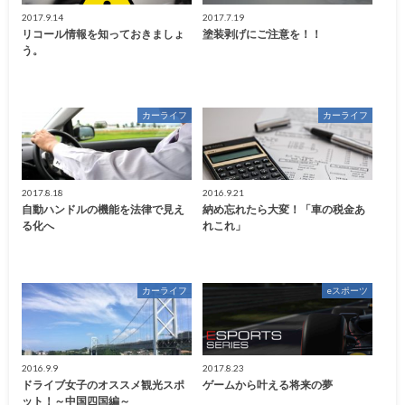
2017.9.14
2017.7.19
リコール情報を知っておきましょ
塗装剥げにご注意を！！
う。
カーライフ
カーライフ
2017.8.18
2016.9.21
自動ハンドルの機能を法律で見え
納め忘れたら大変！「車の税金あ
る化へ
れこれ」
カーライフ
eスポーツ
2016.9.9
2017.8.23
ドライブ女子のオススメ観光スポ
ゲームから叶える将来の夢
ット！～中国四国編～