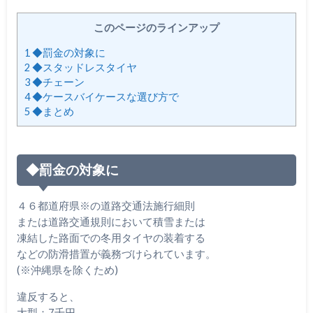
このページのラインアップ
1
◆罰金の対象に
2
◆スタッドレスタイヤ
3
◆チェーン
4
◆ケースバイケースな選び方で
5
◆まとめ
◆罰金の対象に
４６都道府県※の道路交通法施行細則
または道路交通規則において積雪または
凍結した路面での冬用タイヤの装着する
などの防滑措置が義務づけられています。
(※沖縄県を除くため)
違反すると、
大型：7千円