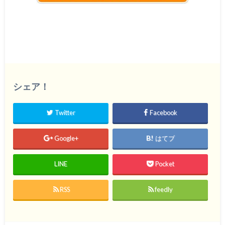
シェア！
Twitter
Facebook
Google+
はてブ
LINE
Pocket
RSS
feedly