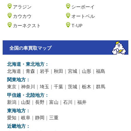
アラジン
シーボーイ
カウカウ
オートベル
カーネクスト
T-UP
全国の車買取マップ
北海道・東北地方：
北海道
｜
青森
｜
岩手
｜
秋田
｜
宮城
｜
山形
｜
福島
関東地方：
東京
｜
神奈川
｜
埼玉
｜
千葉
｜
茨城
｜
栃木
｜
群馬
甲信越・北陸地方：
新潟
｜
山梨
｜
長野
｜
富山
｜
石川
｜
福井
東海地方：
愛知
｜
岐阜
｜
静岡
｜
三重
近畿地方：