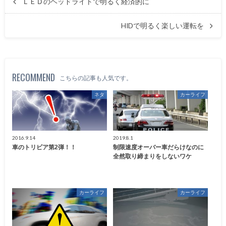
ＬＥＤのヘッドライトで明るく経済的に
HIDで明るく楽しい運転を
RECOMMEND
こちらの記事も人気です。
ネタ
カーライフ
2016.9.14
2019.8.1
車のトリビア第2弾！！
制限速度オーバー車だらけなのに
全然取り締まりをしないワケ
カーライフ
カーライフ