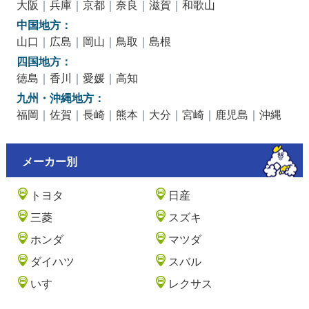
大阪
｜
兵庫
｜
京都
｜
奈良
｜
滋賀
｜
和歌山
中国地方：
山口
｜
広島
｜
岡山
｜
鳥取
｜
島根
四国地方：
徳島
｜
香川
｜
愛媛
｜
高知
九州・沖縄地方：
福岡
｜
佐賀
｜
長崎
｜
熊本
｜
大分
｜
宮崎
｜
鹿児島
｜
沖縄
メーカー別
トヨタ
日産
三菱
スズキ
ホンダ
マツダ
ダイハツ
スバル
いすゞ
レクサス