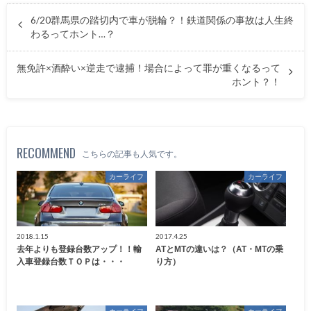
6/20群馬県の踏切内で車が脱輪？！鉄道関係の事故は人生終
わるってホント…？
無免許×酒酔い×逆走で逮捕！場合によって罪が重くなるって
ホント？！
RECOMMEND
こちらの記事も人気です。
カーライフ
カーライフ
2018.1.15
2017.4.25
去年よりも登録台数アップ！！輸
ATとMTの違いは？（AT・MTの乗
入車登録台数ＴＯＰは・・・
り方）
カーライフ
カーライフ