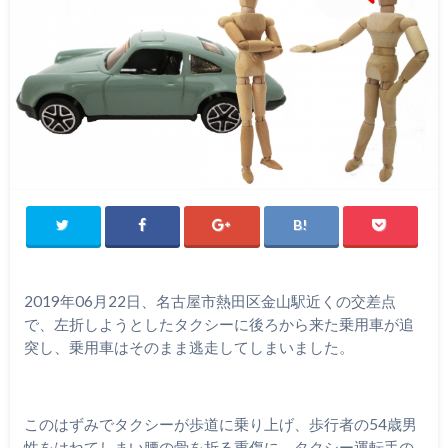
2019
年
06
月
22
日、名古屋市熱田区金山駅近くの交差点
で、左折しようとしたタクシーに後ろから来た乗用車が追
突し、乗用車はそのまま逃走してしまいました。
このはずみでタクシーが歩道に乗り上げ、歩行者の
54
歳男
性をはねてしまい腰の骨を折る重傷に、タクシー運転手の