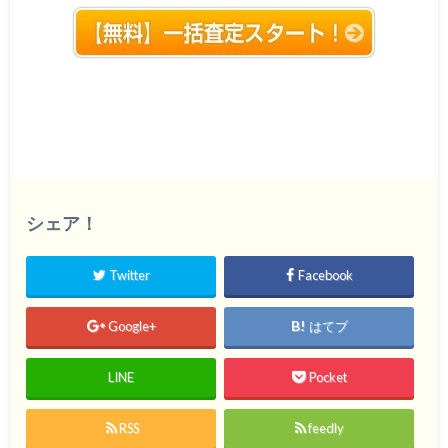
シェア！
Twitter
Facebook
Google+
はてブ
LINE
Pocket
RSS
feedly