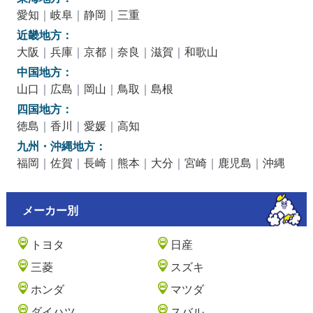
愛知
｜
岐阜
｜
静岡
｜
三重
近畿地方：
大阪
｜
兵庫
｜
京都
｜
奈良
｜
滋賀
｜
和歌山
中国地方：
山口
｜
広島
｜
岡山
｜
鳥取
｜
島根
四国地方：
徳島
｜
香川
｜
愛媛
｜
高知
九州・沖縄地方：
福岡
｜
佐賀
｜
長崎
｜
熊本
｜
大分
｜
宮崎
｜
鹿児島
｜
沖縄
メーカー別
トヨタ
日産
三菱
スズキ
ホンダ
マツダ
ダイハツ
スバル