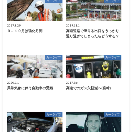
2017.8.29
2019.11.1
９～１０月は強化月間
高速道路で降りる出口をうっかり
通り過ぎてしまったらどうする？
カーライフ
カーライフ
2020.1.1
2017.9.6
異常気象に伴う自動車の受難
高速でのガス欠軽減へ(宮崎)
カーライフ
カーライフ