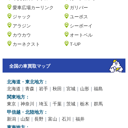
愛車広場カーリンク
ガリバー
ジャック
ユーポス
アラジン
シーボーイ
カウカウ
オートベル
カーネクスト
T-UP
全国の車買取マップ
北海道・東北地方：
北海道
｜
青森
｜
岩手
｜
秋田
｜
宮城
｜
山形
｜
福島
関東地方：
東京
｜
神奈川
｜
埼玉
｜
千葉
｜
茨城
｜
栃木
｜
群馬
甲信越・北陸地方：
新潟
｜
山梨
｜
長野
｜
富山
｜
石川
｜
福井
東海地方：