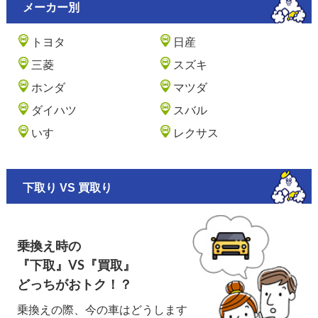
メーカー別
トヨタ
日産
三菱
スズキ
ホンダ
マツダ
ダイハツ
スバル
いすゞ
レクサス
下取り VS 買取り
乗換え時の
『下取』VS『買取』
どっちがおトク！？
乗換えの際、今の車はどうします