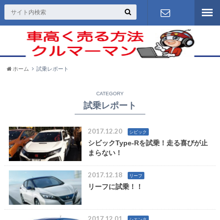
お問い合わ
せ
ホーム
試乗レポート
CATEGORY
試乗レポート
2017.12.20
シビック
シビックType-Rを試乗！走る喜びが止
まらない！
2017.12.18
リーフ
リーフに試乗！！
2017.12.01
シエンタ