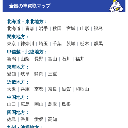
全国の車買取マップ
北海道・東北地方：
北海道
｜
青森
｜
岩手
｜
秋田
｜
宮城
｜
山形
｜
福島
関東地方：
東京
｜
神奈川
｜
埼玉
｜
千葉
｜
茨城
｜
栃木
｜
群馬
甲信越・北陸地方：
新潟
｜
山梨
｜
長野
｜
富山
｜
石川
｜
福井
東海地方：
愛知
｜
岐阜
｜
静岡
｜
三重
近畿地方：
大阪
｜
兵庫
｜
京都
｜
奈良
｜
滋賀
｜
和歌山
中国地方：
山口
｜
広島
｜
岡山
｜
鳥取
｜
島根
四国地方：
徳島
｜
香川
｜
愛媛
｜
高知
九州・沖縄地方：