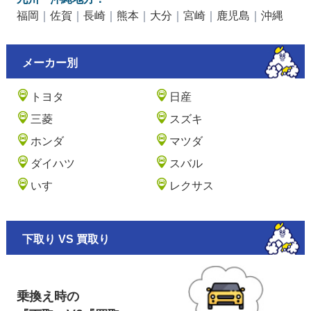
福岡
｜
佐賀
｜
長崎
｜
熊本
｜
大分
｜
宮崎
｜
鹿児島
｜
沖縄
メーカー別
トヨタ
日産
三菱
スズキ
ホンダ
マツダ
ダイハツ
スバル
いすゞ
レクサス
下取り VS 買取り
乗換え時の