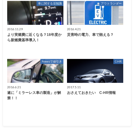
車に関する豆知識
アウトランダー
2016.11.29
2016.4.21
より実燃費に近くなる？18年度か
災害時の電力、車で賄える？
ら新燃費基準導入！
Newsで値引き
C-HR
2016.6.21
2017.5.11
遂に「ミラーレス車の製造」が解
おさえておきたい C-HR情報
禁！！