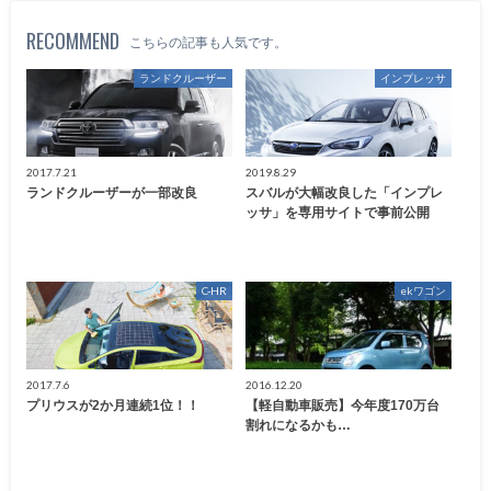
RECOMMEND
こちらの記事も人気です。
ランドクルーザー
インプレッサ
2017.7.21
2019.8.29
ランドクルーザーが一部改良
スバルが大幅改良した「インプレ
ッサ」を専用サイトで事前公開
C-HR
ekワゴン
2017.7.6
2016.12.20
プリウスが2か月連続1位！！
【軽自動車販売】今年度170万台
割れになるかも…