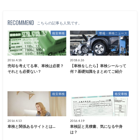
RECOMMEND
こちらの記事も人気です。
格安車検
整備・車検ニュース
2016.4.18
2018.6.26
売却を考えてる車、車検は必要？
【車検をしたら】車検シールって
それとも必要ない？
何？基礎知識をまとめてご紹介
格安車検
格安車検
2016.4.13
2016.4.19
車検と関係あるサイトとは...
車検証と見積書、気になる中身
は？