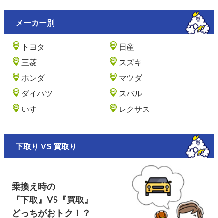
メーカー別
トヨタ
日産
三菱
スズキ
ホンダ
マツダ
ダイハツ
スバル
いすゞ
レクサス
下取り VS 買取り
乗換え時の
『下取』VS『買取』
どっちがおトク！？