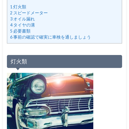
1
灯火類
2
スピードメーター
3
オイル漏れ
4
タイヤの溝
5
必要書類
6
事前の確認で確実に車検を通しましょう
灯火類