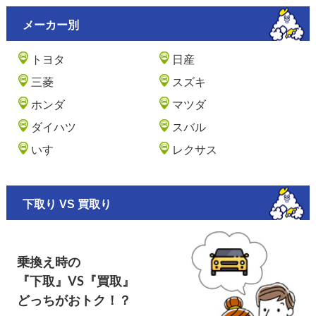
メーカー別
トヨタ
日産
三菱
スズキ
ホンダ
マツダ
ダイハツ
スバル
いすゞ
レクサス
下取り VS 買取り
乗換え時の
『下取』VS『買取』
どっちがおトク！？