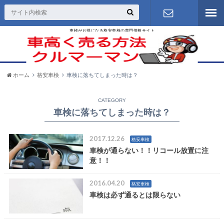
車検がお得になる格安車検の専門情報サイト
お問い合わ
せ
ホーム
格安車検
車検に落ちてしまった時は？
CATEGORY
車検に落ちてしまった時は？
2017.12.26
格安車検
車検が通らない！！リコール放置に注
意！！
2016.04.20
格安車検
車検は必ず通るとは限らない