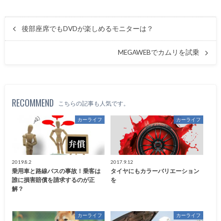
後部座席でもDVDが楽しめるモニターは？
MEGAWEBでカムリを試乗
RECOMMEND
こちらの記事も人気です。
カーライフ
カーライフ
2019.8.2
2017.9.12
乗用車と路線バスの事故！乗客は
タイヤにもカラーバリエーション
誰に損害賠償を請求するのが正
を
解？
カーライフ
カーライフ