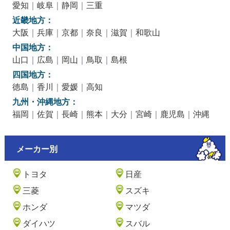
愛知
｜
岐阜
｜
静岡
｜
三重
近畿地方：
大阪
｜
兵庫
｜
京都
｜
奈良
｜
滋賀
｜
和歌山
中国地方：
山口
｜
広島
｜
岡山
｜
鳥取
｜
島根
四国地方：
徳島
｜
香川
｜
愛媛
｜
高知
九州・沖縄地方：
福岡
｜
佐賀
｜
長崎
｜
熊本
｜
大分
｜
宮崎
｜
鹿児島
｜
沖縄
メーカー別
トヨタ
日産
三菱
スズキ
ホンダ
マツダ
ダイハツ
スバル