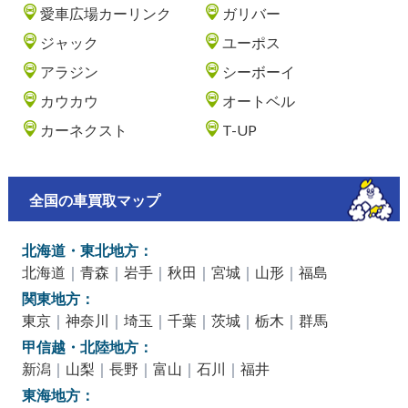
愛車広場カーリンク
ガリバー
ジャック
ユーポス
アラジン
シーボーイ
カウカウ
オートベル
カーネクスト
T-UP
全国の車買取マップ
北海道・東北地方：
北海道
｜
青森
｜
岩手
｜
秋田
｜
宮城
｜
山形
｜
福島
関東地方：
東京
｜
神奈川
｜
埼玉
｜
千葉
｜
茨城
｜
栃木
｜
群馬
甲信越・北陸地方：
新潟
｜
山梨
｜
長野
｜
富山
｜
石川
｜
福井
東海地方：