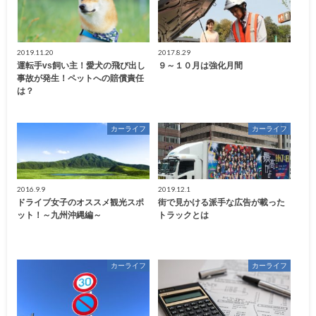
2019.11.20
2017.8.29
運転手vs飼い主！愛犬の飛び出し
９～１０月は強化月間
事故が発生！ペットへの賠償責任
は？
カーライフ
カーライフ
2016.9.9
2019.12.1
ドライブ女子のオススメ観光スポ
街で見かける派手な広告が載った
ット！～九州沖縄編～
トラックとは
カーライフ
カーライフ