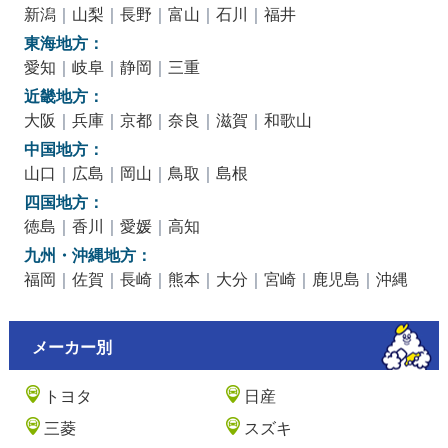
新潟
｜
山梨
｜
長野
｜
富山
｜
石川
｜
福井
東海地方：
愛知
｜
岐阜
｜
静岡
｜
三重
近畿地方：
大阪
｜
兵庫
｜
京都
｜
奈良
｜
滋賀
｜
和歌山
中国地方：
山口
｜
広島
｜
岡山
｜
鳥取
｜
島根
四国地方：
徳島
｜
香川
｜
愛媛
｜
高知
九州・沖縄地方：
福岡
｜
佐賀
｜
長崎
｜
熊本
｜
大分
｜
宮崎
｜
鹿児島
｜
沖縄
メーカー別
トヨタ
日産
三菱
スズキ