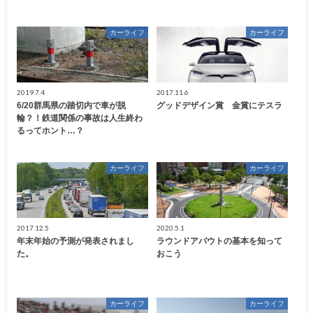
カーライフ
カーライフ
2019.7.4
2017.11.6
6/20群馬県の踏切内で車が脱
グッドデザイン賞 金賞にテスラ
輪？！鉄道関係の事故は人生終わ
るってホント…？
カーライフ
カーライフ
2017.12.5
2020.5.1
年末年始の予測が発表されまし
ラウンドアバウトの基本を知って
た。
おこう
カーライフ
カーライフ