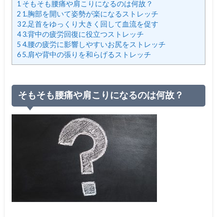
1
そもそも腰痛や肩こりになるのは何故？
2
1.胸部を開いて姿勢が楽になるストレッチ
3
2.足首をゆっくり大きく回して血流を促す
4
3.背中の疲労回復に役立つストレッチ
5
4.腰の疲労に影響しやすいお尻をストレッチ
6
5.肩や背中の張りを和らげるストレッチ
そもそも腰痛や肩こりになるのは何故？