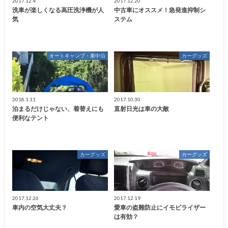
2017.12.4
2017.12.20
洗車が楽しくなる高圧洗浄機が人
中古車にオススメ！急発進抑制シ
気
ステム
オートキャンプ・車中泊
カーグッズ
2018.1.11
2017.10.30
泊まるだけじゃない、着替えにも
直射日光は車の大敵
便利なテント
カーグッズ
カーグッズ
2017.12.26
2017.12.19
車内の空気大丈夫？
愛車の盗難防止にイモビライザー
は有効？