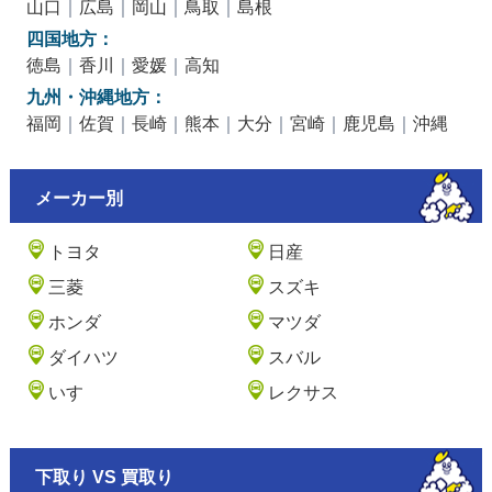
山口
｜
広島
｜
岡山
｜
鳥取
｜
島根
四国地方：
徳島
｜
香川
｜
愛媛
｜
高知
九州・沖縄地方：
福岡
｜
佐賀
｜
長崎
｜
熊本
｜
大分
｜
宮崎
｜
鹿児島
｜
沖縄
メーカー別
トヨタ
日産
三菱
スズキ
ホンダ
マツダ
ダイハツ
スバル
いすゞ
レクサス
下取り VS 買取り