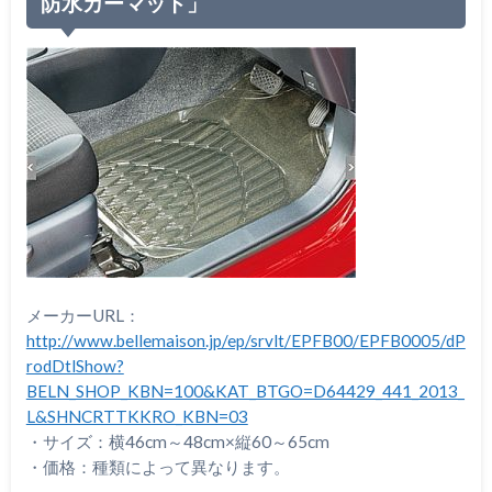
防水カーマット」
メーカーURL：
http://www.bellemaison.jp/ep/srvlt/EPFB00/EPFB0005/dP
rodDtlShow?
BELN_SHOP_KBN=100&KAT_BTGO=D64429_441_2013_
L&SHNCRTTKKRO_KBN=03
・サイズ：横46cm～48cm×縦60～65cm
・価格：種類によって異なります。