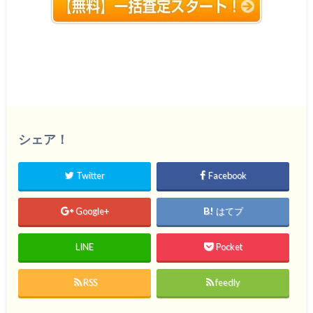
シェア！
Twitter
Facebook
Google+
はてブ
LINE
Pocket
RSS
feedly