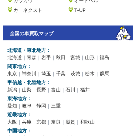
カウカウ
オートベル
カーネクスト
T-UP
全国の車買取マップ
北海道・東北地方：
北海道
｜
青森
｜
岩手
｜
秋田
｜
宮城
｜
山形
｜
福島
関東地方：
東京
｜
神奈川
｜
埼玉
｜
千葉
｜
茨城
｜
栃木
｜
群馬
甲信越・北陸地方：
新潟
｜
山梨
｜
長野
｜
富山
｜
石川
｜
福井
東海地方：
愛知
｜
岐阜
｜
静岡
｜
三重
近畿地方：
大阪
｜
兵庫
｜
京都
｜
奈良
｜
滋賀
｜
和歌山
中国地方：