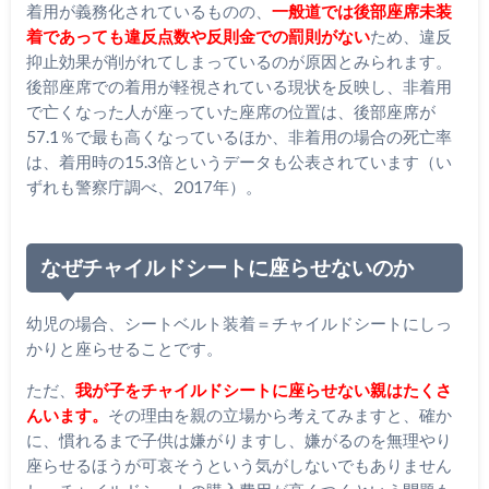
着用が義務化されているものの、
一般道では後部座席未装
着であっても違反点数や反則金での罰則がない
ため、違反
抑止効果が削がれてしまっているのが原因とみられます。
後部座席での着用が軽視されている現状を反映し、非着用
で亡くなった人が座っていた座席の位置は、後部座席が
57.1％で最も高くなっているほか、非着用の場合の死亡率
は、着用時の15.3倍というデータも公表されています（い
ずれも警察庁調べ、2017年）。
なぜチャイルドシートに座らせないのか
幼児の場合、シートベルト装着＝チャイルドシートにしっ
かりと座らせることです。
ただ、
我が子をチャイルドシートに座らせない親はたくさ
んいます。
その理由を親の立場から考えてみますと、確か
に、慣れるまで子供は嫌がりますし、嫌がるのを無理やり
座らせるほうが可哀そうという気がしないでもありません