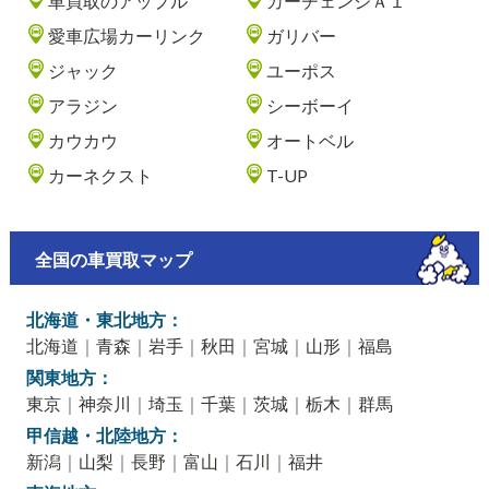
車買取のアップル
カーチェンジＡ１
愛車広場カーリンク
ガリバー
ジャック
ユーポス
アラジン
シーボーイ
カウカウ
オートベル
カーネクスト
T-UP
全国の車買取マップ
北海道・東北地方：
北海道
｜
青森
｜
岩手
｜
秋田
｜
宮城
｜
山形
｜
福島
関東地方：
東京
｜
神奈川
｜
埼玉
｜
千葉
｜
茨城
｜
栃木
｜
群馬
甲信越・北陸地方：
新潟
｜
山梨
｜
長野
｜
富山
｜
石川
｜
福井