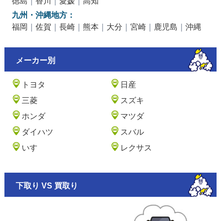
徳島
｜
香川
｜
愛媛
｜
高知
九州・沖縄地方：
福岡
｜
佐賀
｜
長崎
｜
熊本
｜
大分
｜
宮崎
｜
鹿児島
｜
沖縄
メーカー別
トヨタ
日産
三菱
スズキ
ホンダ
マツダ
ダイハツ
スバル
いすゞ
レクサス
下取り VS 買取り