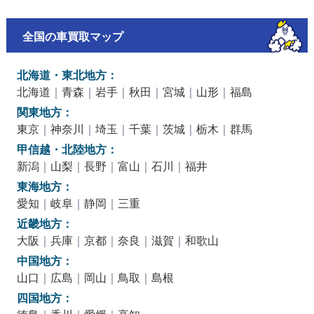
全国の車買取マップ
北海道・東北地方：
北海道
｜
青森
｜
岩手
｜
秋田
｜
宮城
｜
山形
｜
福島
関東地方：
東京
｜
神奈川
｜
埼玉
｜
千葉
｜
茨城
｜
栃木
｜
群馬
甲信越・北陸地方：
新潟
｜
山梨
｜
長野
｜
富山
｜
石川
｜
福井
東海地方：
愛知
｜
岐阜
｜
静岡
｜
三重
近畿地方：
大阪
｜
兵庫
｜
京都
｜
奈良
｜
滋賀
｜
和歌山
中国地方：
山口
｜
広島
｜
岡山
｜
鳥取
｜
島根
四国地方：