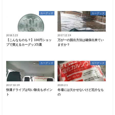
カーグッズ
カーグッズ
2018.5.23
2017.12.19
【こんなものも？】100円ショッ
万が一の脱出方法は確保出来てい
プで買えるカーグッズ5選
ますか？
カーグッズ
カーグッズ
2017.10.19
2020.2.1
快適ドライブは匂い除去もポイン
冬場には欠かせないけど厄介なも
ト
の