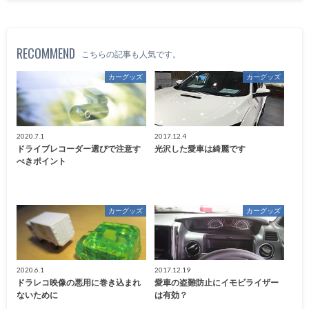
RECOMMEND
こちらの記事も人気です。
カーグッズ
カーグッズ
2020.7.1
2017.12.4
ドライブレコーダー選びで注意す
光沢した愛車は綺麗です
べきポイント
カーグッズ
カーグッズ
2020.6.1
2017.12.19
ドラレコ映像の悪用に巻き込まれ
愛車の盗難防止にイモビライザー
ないために
は有効？