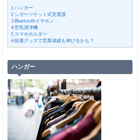
1
ハンガー
2
シガーソケット式充電器
3
Bluetoothイヤホン
4
空気清浄機
5
スマホホルダー
6
快適グッズで営業成績も伸びるかも？
ハンガー