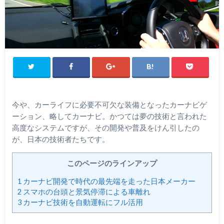
今や、カーライフに必要不可欠な装備となったカーナビゲ
ーション、略してカーナビ。かつては夢の技術と言われた
高度なシステムですが、その開発や普及をけん引したの
が、日本の技術者たちです。
このページのラインアップ
1
カーナビ開発で時代の最先端を走った日本メーカー
2
スマホの台頭と景気停滞による車離れ
3
カーナビ技術を自動運転にフル活用