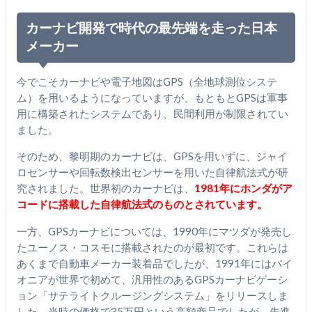
カーナビ開発で時代の最先端を走った日本
メーカー
今でこそカーナビや電子地図はGPS（全地球測位システ
ム）を用いるようになっていますが、もともとGPSは軍事
用に構築されたシステムであり、民間利用が制限されてい
ました。
そのため、黎明期のカーナビは、GPSを用いずに、ジャイ
ロセンサーや回転数検出センサーを用いた自律航法式が研
究されました。世界初のカーナビは、
1981年にホンダがア
コードに搭載した自律航法式のものとされています。
一方、GPSカーナビについては、1990年にマツダが発売し
たユーノス・コスモに搭載されたのが最初です。これらは
あくまで自動車メーカー装着品でしたが、1991年にはパイ
オニアが世界で初めて、汎用性のあるGPSカーナビゲーシ
ョン「サテライトクルージングシステム」をリリースしま
した。当時の価格で35万円という高額商品でしたが、先進