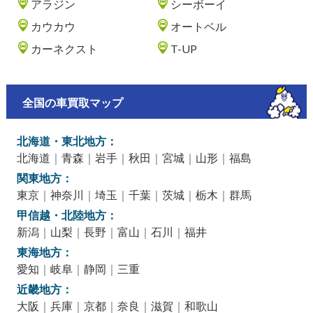
アラジン
シーボーイ
カウカウ
オートベル
カーネクスト
T-UP
全国の車買取マップ
北海道・東北地方：
北海道
｜
青森
｜
岩手
｜
秋田
｜
宮城
｜
山形
｜
福島
関東地方：
東京
｜
神奈川
｜
埼玉
｜
千葉
｜
茨城
｜
栃木
｜
群馬
甲信越・北陸地方：
新潟
｜
山梨
｜
長野
｜
富山
｜
石川
｜
福井
東海地方：
愛知
｜
岐阜
｜
静岡
｜
三重
近畿地方：
大阪
｜
兵庫
｜
京都
｜
奈良
｜
滋賀
｜
和歌山