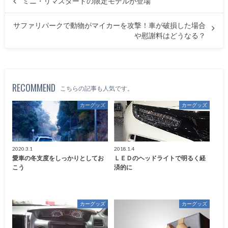
ミニ・リマスタードの限定モデルが登場
サファリパークで動物がマイカーを攻撃！車が破損した場合
や慰謝料はどうなる？
RECOMMEND
こちらの記事も人気です。
カーグッズ
カーグッズ
2020.3.1
2018.1.4
愛車の冬支度をしっかりとしてお
ＬＥＤのヘッドライトで明るく経
こう
済的に
カーグッズ
カーグッズ