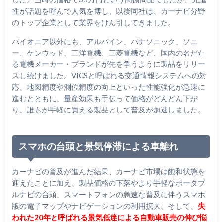
性が話題を呼んで人気を博し、以後同社は、カーナビ分野
のトップ企業として業界をけん引してきました。
パイオニア以外にも、アルパイン、パナソニック、ソニ
ー、ケンウッド、三洋電機、三菱電機など、国内の名だた
る電機メーカー・ブランドが先を争うように製品をリリー
スし続けました。VICSと呼ばれる交通情報システムへの対
応、地図精度や測位精度の向上といった性能強化が急速に
進むとともに、量産効果も手伝って価格がどんどん下が
り、誰もが手軽に買える製品として普及が加速しました。
スマホの台頭と景気停滞による車離れ
カーナビの普及が進んだ結果、カーナビ市場は飽和状態を
迎えたことに加え、製品価格の下落やより手軽なポータブ
ルナビの台頭、スマートフォンの急速な普及に伴うスマホ
版の電子マップやナビゲーションの利用拡大、そして、
失
われた20年と呼ばれる景気低迷による自動車販売の伸び悩