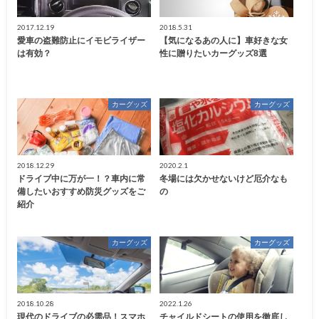
2017.12.19
2018.5.31
愛車の盗難防止にイモビライザー
【気になるあの人に】車好きな女
は有効？
性に贈りたいカーグッズ8選
カーグッズ
カーグッズ
2018.12.29
2020.2.1
ドライブ中に万が一！？車内に常
冬場には欠かせないけど厄介なも
備したいおすすめ防災グッズをご
の
紹介
カーグッズ
カーグッズ
2018.10.28
2022.1.26
現代のドライブの必需品！スマホ
チャイルドシートの使用を徹底し