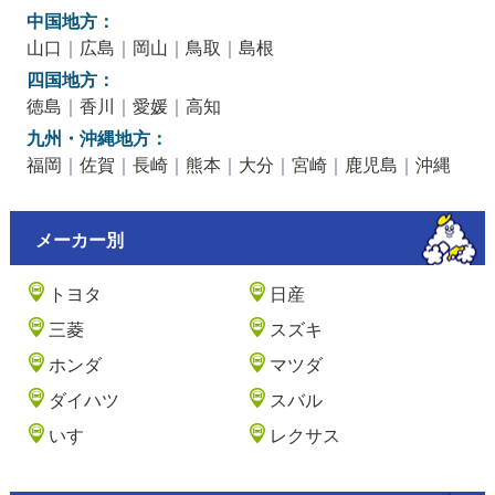
中国地方：
山口
｜
広島
｜
岡山
｜
鳥取
｜
島根
四国地方：
徳島
｜
香川
｜
愛媛
｜
高知
九州・沖縄地方：
福岡
｜
佐賀
｜
長崎
｜
熊本
｜
大分
｜
宮崎
｜
鹿児島
｜
沖縄
メーカー別
トヨタ
日産
三菱
スズキ
ホンダ
マツダ
ダイハツ
スバル
いすゞ
レクサス