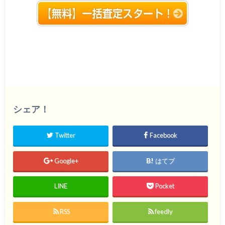
シェア！
Twitter
Facebook
Google+
はてブ
LINE
Pocket
RSS
feedly