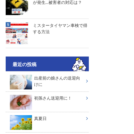
が発生…被害者の対応は？
ミスタータイヤマン車検で得
する方法
最近の投稿
出産前の娘さんの送迎向
けに
初孫さん送迎用に！
真夏日