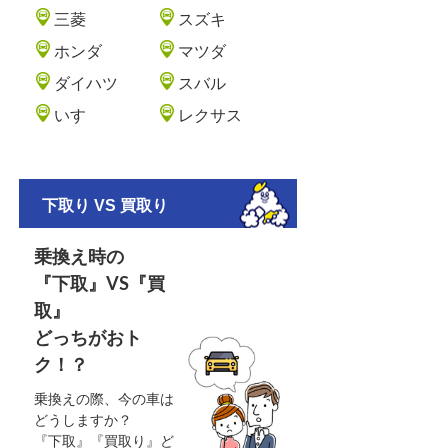
三菱
スズキ
ホンダ
マツダ
ダイハツ
スバル
いすゞ
レクサス
下取り VS 買取り
乗換え時の
『下取』VS『買
取』
どっちがおト
ク！？
乗換えの際、今の車は
どうしますか？
『下取』『買取り』ど