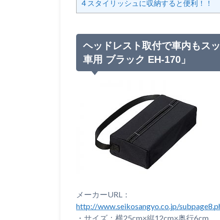
4
スタイリッシュに収納すると便利！！
ヘッドレスト取付で車内もスッ
車用 ブラック EH-170」
メーカーURL：
http://www.seikosangyo.co.jp/subpage8.
・サイズ：横25cm×縦12cm×奥行6cm