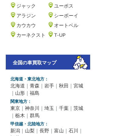
ジャック
ユーポス
アラジン
シーボーイ
カウカウ
オートベル
カーネクスト
T-UP
全国の車買取マップ
北海道・東北地方：
北海道
｜
青森
｜
岩手
｜
秋田
｜
宮城
｜
山形
｜
福島
関東地方：
東京
｜
神奈川
｜
埼玉
｜
千葉
｜
茨城
｜
栃木
｜
群馬
甲信越・北陸地方：
新潟
｜
山梨
｜
長野
｜
富山
｜
石川
｜