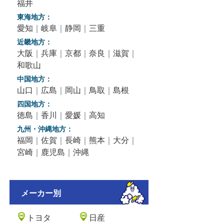
福井
東海地方：
愛知
｜
岐阜
｜
静岡
｜
三重
近畿地方：
大阪
｜
兵庫
｜
京都
｜
奈良
｜
滋賀
｜
和歌山
中国地方：
山口
｜
広島
｜
岡山
｜
鳥取
｜
島根
四国地方：
徳島
｜
香川
｜
愛媛
｜
高知
九州・沖縄地方：
福岡
｜
佐賀
｜
長崎
｜
熊本
｜
大分
｜
宮崎
｜
鹿児島
｜
沖縄
メーカー別
トヨタ
日産