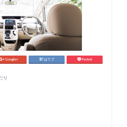
Google+
はてブ
Pocket
だり