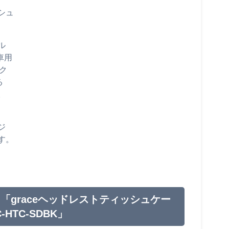
シュ
ル
車用
ク
る
。
ジ
す。
graceヘッドレストティッシュケー
HTC-SDBK」