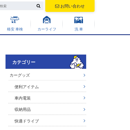
お問い合わせ
格安 車検
カーライフ
洗 車
カテゴリー
カーグッズ
便利アイテム
車内電装
収納用品
快適ドライブ