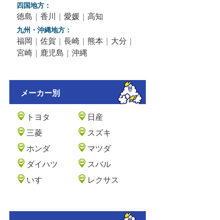
四国地方：
徳島
｜
香川
｜
愛媛
｜
高知
九州・沖縄地方：
福岡
｜
佐賀
｜
長崎
｜
熊本
｜
大分
｜
宮崎
｜
鹿児島
｜
沖縄
メーカー別
トヨタ
日産
三菱
スズキ
ホンダ
マツダ
ダイハツ
スバル
いすゞ
レクサス