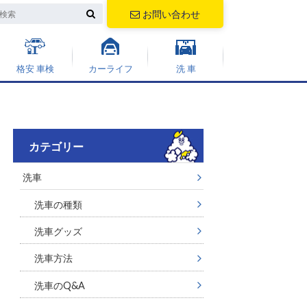
お問い合わせ
格安 車検
カーライフ
洗 車
カテゴリー
洗車
洗車の種類
洗車グッズ
洗車方法
洗車のQ&A