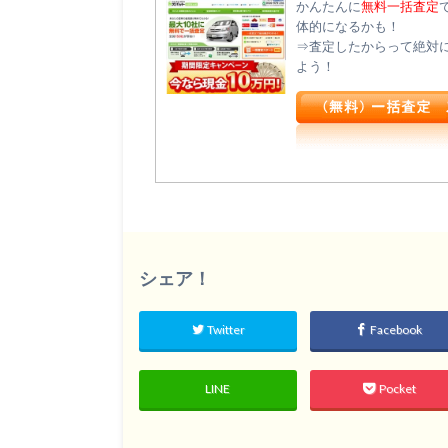
かんたんに
無料一括査定
体的になるかも！
⇒査定したからって絶対
よう！
シェア！
Twitter
Facebook
LINE
Pocket