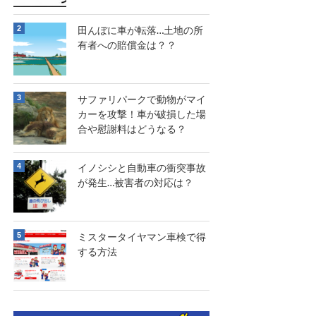
田んぼに車が転落…土地の所
有者への賠償金は？？
サファリパークで動物がマイ
カーを攻撃！車が破損した場
合や慰謝料はどうなる？
イノシシと自動車の衝突事故
が発生…被害者の対応は？
ミスタータイヤマン車検で得
する方法