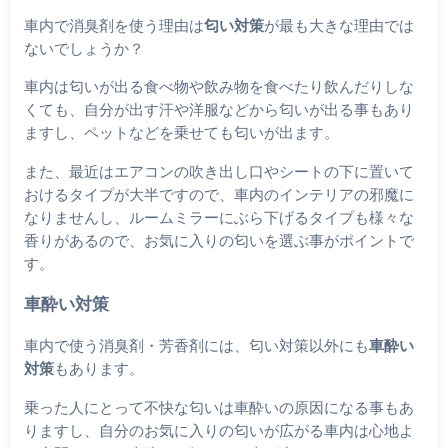
車内で消臭剤を使う理由は
匂い対策
が最も大きな理由では
ないでしょうか？
車内は匂いが出る食べ物や飲み物を食べたり飲んだりしな
くても、自分が出す汗や洋服などから匂いが出る事もあり
ますし、ペットなどを乗せても匂いが出ます。
また、最近はエアコンの吹き出し口やシートの下に置いて
おけるタイプが大半ですので、車内のインテリアの邪魔に
なりませんし、ルームミラーにぶら下げるタイプも様々な
香りがあるので、お気に入りの匂いを選ぶ事がポイントで
す。
車酔い対策
車内で使う消臭剤・芳香剤には、匂い対策以外にも
車酔い
対策
もあります。
乗った人にとって不快な匂いは車酔いの原因になる事もあ
りますし、自分のお気に入りの匂いが広がる車内は心地よ