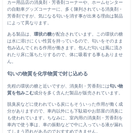
カー用品店の消臭剤・芳香剤コーナーや、ホームセンター
の自動車グッズコーナーに、多く陳列されている消臭剤・
芳香剤ですが、気になる匂いを消す事が出来る理由は製品
によって異なります。
ある製品は、
環状の糖
が配合されています。この環状の糖
は水に溶けにくい性質を持っているので、匂いをそのまま
包み込んでくれる作用が働きます。包んだ匂いは風に流さ
れたり床に落ちたりするので、体に吸着する事もありませ
ん。
匂いの物質を化学物質で封じ込める
先程の環状の糖と近いですが、消臭剤・芳香剤には
匂い物
質を包みこむ
成分を多く含んだ製品が販売されています。
脱臭炭などに使われている炭にもそういった作用が働く成
分がありますので、車内以外にも下駄箱やお部屋の消臭に
も使われています。ちなみに、室内用の消臭剤・芳香剤を
車内で使う事は、車の振動などで中に入っている液が漏れ
てしまう恐れがあるのでおすすめできません。