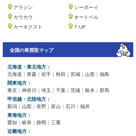
アラジン
シーボーイ
カウカウ
オートベル
カーネクスト
T-UP
全国の車買取マップ
北海道・東北地方：
北海道
｜
青森
｜
岩手
｜
秋田
｜
宮城
｜
山形
｜
福島
関東地方：
東京
｜
神奈川
｜
埼玉
｜
千葉
｜
茨城
｜
栃木
｜
群馬
甲信越・北陸地方：
新潟
｜
山梨
｜
長野
｜
富山
｜
石川
｜
福井
東海地方：
愛知
｜
岐阜
｜
静岡
｜
三重
近畿地方：