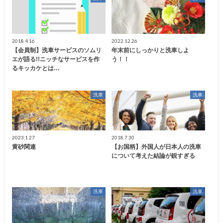
2018.4.16
2022.12.26
【会員制】洗車サービスのソムリ
年末前にしっかりと洗車しよ
エが語る!!ニッチなサービスを作
う！！
るキッカケとは…
洗車
洗車
2023.1.27
2018.7.30
黄砂関連
【お国柄】外国人が日本人の洗車
について考えた結論が鋭すぎる
洗車
洗車