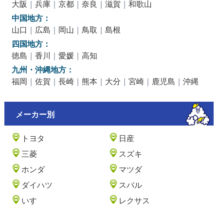
大阪
｜
兵庫
｜
京都
｜
奈良
｜
滋賀
｜
和歌山
中国地方：
山口
｜
広島
｜
岡山
｜
鳥取
｜
島根
四国地方：
徳島
｜
香川
｜
愛媛
｜
高知
九州・沖縄地方：
福岡
｜
佐賀
｜
長崎
｜
熊本
｜
大分
｜
宮崎
｜
鹿児島
｜
沖縄
メーカー別
トヨタ
日産
三菱
スズキ
ホンダ
マツダ
ダイハツ
スバル
いすゞ
レクサス